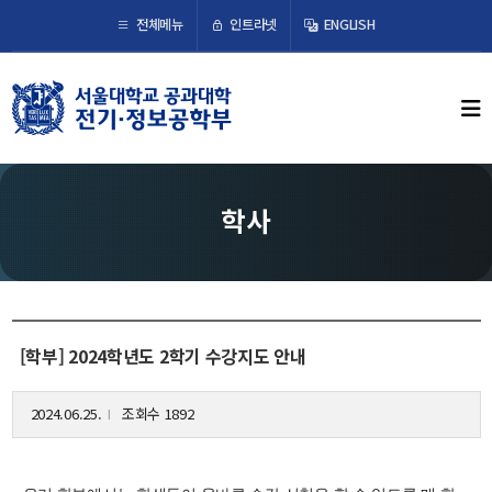
×
인트라넷
전체메뉴
ENGLISH
학부뉴스
뉴스
ECE LIFE
학사
학부소개
학부장 인사말
연혁
[학부] 2024학년도 2학기 수강지도 안내
조직도
오시는 길
2024.06.25.
조회수 1892
l
교수/연구