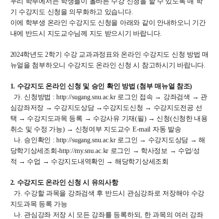
우리 학부에서는 학생들이 올바른 수강 신청을 할 수 있도록 매 학
교수
기 수강지도 신청을 의무화하고 있습니다.
전임교수
이에 학부생 온라인 수강지도 신청을 아래와 같이 안내하오니 기간
객원교수
내에 반드시 지도교수님께 지도 받으시기 바랍니다.
명예교수 및 전직교수
2024학년도 2학기 수강 교과과정표와 온라인 수강지도 신청 방법 매
역대학부장
뉴얼을 첨부하오니 수강지도 온라인 신청 시 참고하시기 바랍니다.
연구실/연구소
연구실
1. 수강지도 온라인 신청 및 승인 확인 방법 (첨부 매뉴얼 참조)
연구소
가. 신청방법 : http://sugang.snu.ac.kr 로그인 접속 → 강좌검색 → 관
심강좌저장 → 수강지도상담 →수강지도신청 → 수강지도전공 선
세미나 영상
택 → 수강지도과목 등록 → 수강사유 기재(필) → 신청(신청한 내용
e-TEC Talks
취소 및 수정 가능) → 신청여부 지도교수 E-mail 자동 발송
전기정보세미나
나. 승인확인 : http://sugang.snu.ac.kr 로그인 → 수강지도상담 → 해
당학기상세조회-http://my.snu.ac.kr 로그인 → 학사정보 → 수업/성
교육
적 → 수업 → 수강지도내역확인 → 해당학기상세조회
학부
2. 수강지도 온라인 신청 시 유의사항
교과과정
가. 수강할 과목을 강좌검색 후 반드시 관심강좌로 저장해야 수강
교과목이수규정
지도과목 등록 가능
나. 관심강좌 저장 시 모든 강좌를 등록하되, 한 과목의 여러 강좌