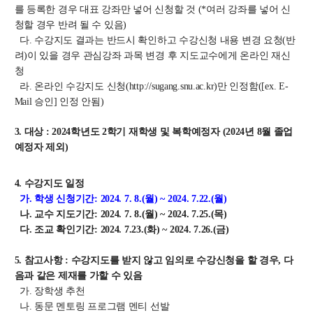
대학원
를 등록한 경우 대표 강좌만 넣어 신청할 것 (*여러 강좌를 넣어 신
교과과정
청할 경우 반려 될 수 있음)
교과목이수규정
다. 수강지도 결과는 반드시 확인하고 수강신청 내용 변경 요청(반
연합전공 인공지능 반도체공학
려)이 있을 경우 관심강좌 과목 변경 후 지도교수에게 온라인 재신
청
연합전공 인공지능
라. 온라인 수강지도 신청(http://sugang.snu.ac.kr)만 인정함([ex. E-
연합전공 지능형 통신
Mail 승인] 인정 안됨)
협동과정 인공지능
3. 대상 : 2024학년도 2학기 재학생 및 복학예정자 (2024년 8월 졸업
예정자 제외
)
해동학술정보
4. 수강지도 일정
소개
가. 학생 신청기간:
2024. 7. 8.(월) ~ 2024. 7.22.(월)
공지사항
나. 교수 지도기간:
2024. 7. 8.(월) ~ 2024. 7.25.(목)
다. 조교 확인기간:
2024. 7.23.(화) ~ 2024. 7.26.(금)
보유도서
5. 참고사항 : 수강지도를 받지 않고 임의로 수강신청을 할 경우, 다
음과 같은 제재를 가할 수 있음
커뮤니티
가. 장학생 추천
입시
나. 동문 멘토링 프로그램 멘티 선발