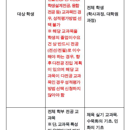
대학원
학생설계전공, 융합
교과과정
전체 학생
전공 등) 교과목인 경
교과목이수규정
대상 학생
(학사과정, 대학원
우,
성적평가방법 선
과정)
연합전공 인공지능 반도체공학
택 불가
※
해당 교과목을
연합전공 인공지능
학생의 졸업이수요
연합전공 지능형 통신
건 상 반드시 전공
(전선/전필)로 이수
협동과정 인공지능
해야 하는 경우,
향
후 다전공
진입 계획
해동학술정보
이 있으며 해당
교
과목이
다전공 교과
소개
목인 경우 성적평가
공지사항
방법 선택 신
청하지
않아야 함
보유도서
전체 학부 전공 교
커뮤니티
체육 실기 교과목.
과목
수묵화의 기초, 민
※ 단, 교과목 특성
입시
화의 기초