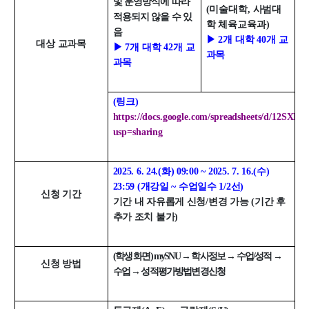
및 운영방식에 따라
(미술대학, 사범대
학사
적용되지 않을 수 있
학 체육교육과)
음
취업ㆍ진로
▶ 2개 대학 40개 교
대상 교과목
▶ 7개 대학 42개 교
과목
장학
과목
행사
(링크)
대학생활
https://docs.google.com/spreadsheets/d
기타
usp=sharing
30주년
2025. 6. 24.(화) 09:00 ~ 2025. 7. 16.(수)
23:59 (개강일 ~ 수업일수 1/2선)
신청 기간
30주년 기념 동영상
기간 내 자유롭게 신청/변경 가능 (기간 후
추가 조치 불가)
회고록
학부 비전
(학생 화면) mySNU → 학사정보 → 수업/성적 →
행사 사진
신청 방법
수업 → 성적평가방법변경신청
학부장 감사 인사