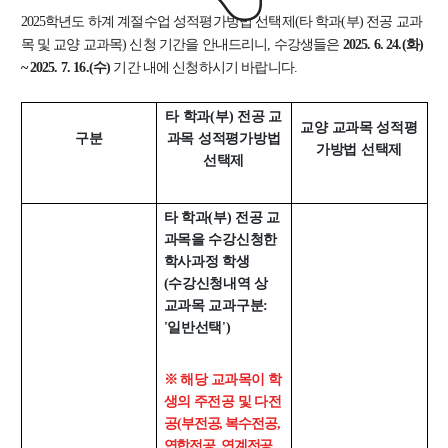
교수
2025학년도 하계 계절수업 성적평가방법 선택제(타 학과(부) 전공 교과
전임교수
목 및 교양 교과목) 신청 기간을 안내드리니, 수강생들은
2025. 6. 24.(화)
객원교수
~ 2025. 7. 16.(수)
기간 내에 신청하시기 바랍니다.
명예교수 및 전직교수
역대학부장
타 학과(부) 전공 교
교양 교과목 성적평
구분
과목 성적평가방법
연구실/연구소
가방법 선택제
선택제
연구실
연구소
타 학과(부) 전공 교
세미나 영상
과목을 수강신청한
e-TEC Talks
학사과정 학생
전기정보세미나
(수강신청내역 상
교과목 교과구분:
교육
'일반선택')
학부
※ 해당 교과목이 학
교과과정
생의 주전공 및 다전
교과목이수규정
공
(부전공, 복수전공,
연합전공, 연계전공,