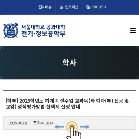
×
인트라넷
전체메뉴
ENGLISH
학부뉴스
뉴스
ECE LIFE
학사
학부소개
학부장 인사말
연혁
[학부] 2025학년도 하계 계절수업 교과목(타 학과(부) 전공 및
조직도
교양) 성적평가방법 선택제 신청 안내
오시는 길
2025.06.18.
조회수 1634
l
교수/연구