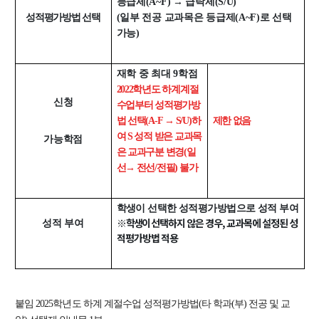
등급제(A~F) → 급락제(S/U)
신임교수초빙
성적평가방법 선택
(일부 전공 교과목은 등급제(A~F)로 선택
가능)
초빙안내
지원서 작성
재학 중 최대 9학점
2022학년도 하계계절
신청
수업부터 성적평가방
법 선택(A-F → S/U)
하
제한 없음
여 S 성적 받은 교과목
가능학점
은 교과구분 변경(일
선→ 전선/전필) 불가
학생이 선택한 성적평가방법으로 성적 부여
※ 학생이
선택하지 않은 경우, 교과목에 설정된 성
성적 부여
적평가방법 적용
붙임
2025학년도 하계 계절수업 성적평가방법(타 학과(부) 전공 및 교