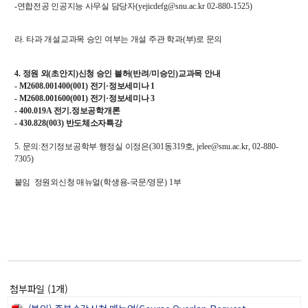
-
연합전공 인공지능 사무실 담당자
(
yejicdefg@snu.ac.kr 02-880-1525
)
라
.
타과 개설교과목 승인 여부는 개설 주관 학과
(
부
)
로 문의
4.
정원 외
(
초안지
)
신청 승인 불허
(
반려
/
미승인
)
교과목 안내
- M2608.001400(001)
전기
·
정보세미나
1
- M2608.001600(001)
전기
·
정보세미나
3
- 400.019A
전기
.
정보공학개론
- 430.828(003)
반도체소자특강
5.
문의
:
전기정보공학부 행정실 이정은
(301
동
319
호
, jelee@snu.ac.kr, 02-880-
7305)
붙임
정원외신청 매뉴얼
(
학생용
-
국문/영문
) 1부
첨부파일 (1개)