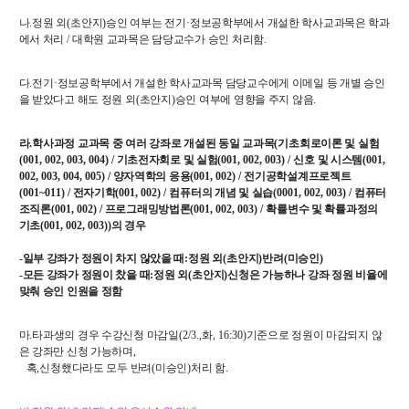
신임교수초빙
나
.
정원 외
(
초안지
)
승인 여부는 전기
·
정보공학부에서 개설한 학사교과목은 학과
에서 처리
/
대학원 교과목은 담당교수가 승인 처리함
.
초빙안내
다
.
전기
·
정보공학부에서 개설한 학사교과목 담당교수에게 이메일 등 개별 승인
지원서 작성
을 받았다고 해도 정원 외
(
초안지
)
승인 여부에 영향을 주지 않음
.
라
.
학사과정 교과목 중 여러 강좌로 개설된 동일 교과목
(
기초회로이론 및 실험
(001, 002, 003, 004) /
기초전자회로 및 실험
(001, 002, 003) /
신호 및 시스템
(001,
002, 003, 004, 005) /
양자역학의 응용
(001, 002) /
전기공학설계프로젝트
(001~011) /
전자기학
(001, 002) /
컴퓨터의 개념 및 실습
(0001, 002, 003) /
컴퓨터
조직론
(001, 002) /
프로그래밍방법론
(001, 002, 003) /
확률변수 및 확률과정의
기초
(001, 002, 003))
의 경우
-
일부 강좌가 정원이 차지 않았을 때
:
정원 외
(
초안지
)
반려
(
미승인
)
-
모든 강좌가 정원이 찼을 때
:
정원 외
(
초안지
)
신청은 가능하나 강좌 정원 비율에
맞춰 승인 인원을 정함
마
.
타과생의 경우 수강신청 마감일
(2/3.,
화
, 16:30)
기준으로 정원이 마감되지 않
은 강좌만 신청 가능하며
,
혹
,
신청했다라도 모두 반려
(
미승인
)
처리 함
.