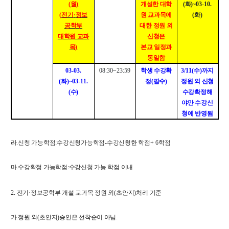
(
월
)
개설한 대학
(
화
)~03-10.
학사
(
전기
·
정보
원 교과목에
(
화
)
공학부
대한 정원 외
취업ㆍ진로
대학원 교과
신청은
장학
목
)
본교 일정과
동일함
행사
03-03.
08:30~23:59
학생 수강확
3/11(
수
)
까지
대학생활
(
화
)~03-11.
정
(
필수
)
정원 외 신청
(
수
)
수강확정해
기타
야만 수강신
청에 반영됨
30주년
라
.
신청 가능학점
:
수강신청가능학점
-
수강신청한 학점
+ 6
학점
30주년 기념 동영상
회고록
마
.
수강확정 가능학점
:
수강신청 가능 학점 이내
학부 비전
2.
전기
·
정보공학부 개설 교과목 정원 외
(
초안지
)
처리 기준
행사 사진
학부장 감사 인사
가
.
정원 외
(
초안지
)
승인은 선착순이 아님
.