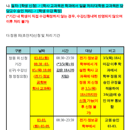
대학원
나
.
절차
: [
교과과정
학생 신청
] -> [
학사 교과목은 학과에서 일괄 처리
/
대학원 교과목은 담
당교수 승인 처리
] -> [
학생 수강 확정
]
교과목이수규정
(*
기간 내 학생이 직접 수강확정하지 않는 경우
,
수강신청내역 반영되지 않으며
이후 처리 불가
)
연합전공 인공지능 반도체공학
연합전공 인공지능
다
.
정원 외
(
초안지
)
신청 및 처리 기간
연합전공 지능형 통신
구분
협동과정 인공지능
날짜
시간
대상
비고
정원 외 신청
03-03.(
화
)
08:30~23:59
전기
·
정보공
3/5(
목
) 18
시
기간
08:30 ~03-
(*3/5(
목
)
마
학부에서 개
마감 이후 학
해동학술정보
((
구
)
수강신
05.(
목
) 18:00
감은
18
시까
설한 학사 교
과에서
청 정정요청
)
(
전기
·
정보
지임
)
과목에 대한
학부 정원 외
소개
공학부
정원 외 신청
승인 규정을
공지사항
학사 교과목
)
은
3.5.(
목
)
적용하여
18
시까지만
3/6(
금
)
에 승
보유도서
신청
가능
(
이
인 여부 통보
후 신청 불
함
가
)
커뮤니티
03-03.
08:30~23:59
전기
·
정보공
교원 승인
입시
(
화
)~03-09.
학부에서
03-03.