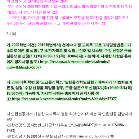
바
.
정원 외
(
초안지
)
승인 우선순위 안내
:
우선 순위에 해당되더라도 수업 운영
,
강의실 상황
,
담당교수의 의견에 따라 정원
외
(
초안지
)
승인되지 않을 수 있음
.
- 2026
년
8
월
, 2027
년
2
월 전기
·
정보공학부 주전공 및 제
2
전공 졸업예정자
中
초
수강생
>
수강 권장 학년 초수강
>
그 외 학년 초수강생
>
재수강생
3.
기타
가
. 2020
학번 이전
(~2019
학번까지
)
선이수 지정 교과목
'
프로그래밍방법론
', '
기
초회로이론 및 실험
', '
기초전자회로 및 실험
', '
신호 및 시스템
'
수강 신청은 구글
설문으로 신청
(3.3.(
화
) 09:00~3.5.(
목
) 18:00
까지
)
가능하며
,
자세한 사항은 홈페
이지 공지사항 참조
: https://ece.snu.ac.kr/community/academics?
md=v&bbsidx=57377
나
. 2020
이후 학번 중
'
고급물리학
2', '
일반물리학및실험
2'
이수자가
'
기초회로이
론 및 실험
'
수강 신청을 희망할 경우
,
구글 설문으로 신청
(3.3.(
화
) 09:00~3.5.(
목
)
18:00
까지
)
가능하며
,
자세한 사항은 홈페이지 공지사항 참
조
: https://ece.snu.ac.kr/community/academics?md=v&bbsidx=57377
다
.
연합전공에서 개설한 교과목의 정원 외
(
초안지
)
처리는 각 연합전공 담당자께
문의
-
연합전공 인공지능반도체공학 사무실 담당자
(yjdr0427@snu.ac.kr, 02-880-
1783)
-
연합전공 지능형통신 사무실 담당자
(
ari106@snu.ac.kr, 02-880-7278
)