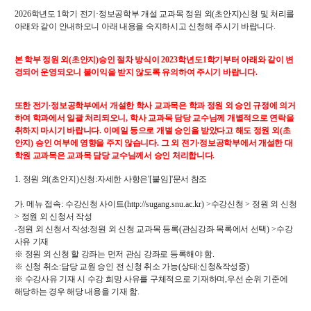
교수
2026
학년도
1
학기 전기
·
정보공학부 개설 교과목 정원 외
(
초안지
)
신청 및 처리를
아래와 같이 안내하오니 아래 내용을 숙지하시고 신청해 주시기 바랍니다
.
전임교수
객원교수
본 학부 정원 외
(
초안지
)
승인 절차 방식이
2023
학년도
1
학기부터 아래와 같이 변
명예교수 및 전직교수
경되어 운영되오니 불이익을 받지 않도록 유의하여 주시기 바랍니다
.
역대학부장
연구실/연구소
또한 전기
∙
정보공학부에서 개설한 학사 교과목은 학과 정원 외 승인 규정에 의거
연구실
하여 학과에서 일괄 처리되오니
,
학사 교과목 담당 교수님께 개별적으로 연락을
취하지 마시기 바랍니다
.
이메일 등으로 개별 승인을 받았다고 해도 정원 외
(
초
연구소
안지
)
승인 여부에 영향을 주지 않습니다
.
그 외 전기
∙
정보공학부에서 개설한 대
세미나 영상
학원 교과목은 교과목 담당 교수님께서 승인 처리합니다
.
e-TEC Talks
1.
정원 외
(
초안지
)
신청
:
자세한 사항은
'[
붙임
]'
문서 참조
전기정보세미나
가
.
메뉴 접속
:
수강신청 사이트
(http://sugang.snu.ac.kr) >
수강신청
>
정원 외 신청
>
정원 외 신청서 작성
교육
-
정원 외 신청서 작성
:
정원 외 신청 교과목 등록
(
관심강좌 목록에서 선택
) >
수강
사유 기재
※
정원 외 신청 할 강좌는 먼저 관심 강좌로 등록해야 함
학부
.
※
신청 취소
:
담당 교원 승인 전 신청 취소 가능
(
상태
:
신청
&
작성중
)
교과과정
※
수강사유 기재 시 수강 희망 사유를 구체적으로 기재하며
,
우선 순위 기준에
교과목이수규정
해당하는 경우 해당 내용을 기재 함
.