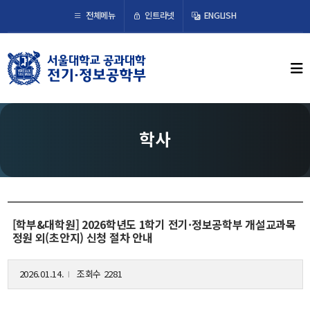
×
인트라넷
전체메뉴
ENGLISH
학부뉴스
뉴스
ECE LIFE
학사
학부소개
학부장 인사말
연혁
[학부&대학원] 2026학년도 1학기 전기·정보공학부 개설교과목
조직도
정원 외(초안지) 신청 절차 안내
오시는 길
2026.01.14.
조회수 2281
l
교수/연구