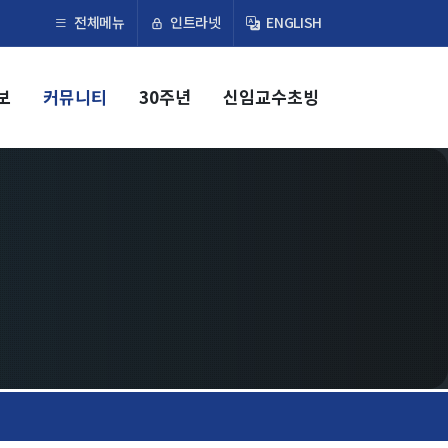
×
인트라넷
전체메뉴
ENGLISH
보
커뮤니티
30주년
신임교수초빙
교육
학부
교과과정
교과목이수규정
대학원
교과과정
교과목이수규정
연합전공 인공지능 반도체공학
연합전공 인공지능
연합전공 지능형 통신
협동과정 인공지능