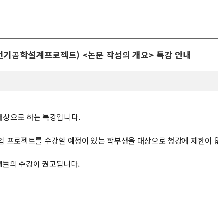
뮤니티
30주년
시
30주년 기념 동영상
트(전기공학설계프로젝트) <논문 작성의 개요> 특강 안내
사
회고록
업ㆍ진로
학부 비전
학
행사 사진
사
학부장 감사 인사
대상으로 하는 특강입니다.
학생활
업 프로젝트를 수강할 예정이 있는 학부생을 대상으로 청강에 제한이 
타
부생들의 수강이 권고됩니다.