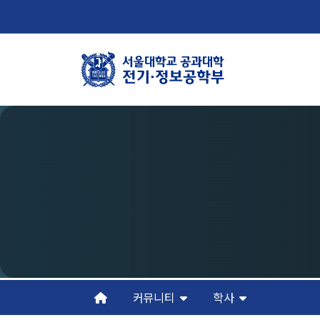
학부뉴스
학
뉴스
학
ECE LIFE
연
조
오
커뮤니티
학사