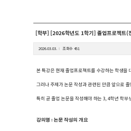
해동학술정보
커
소개
입
[학부] [2026학년도 1학기] 졸업프로젝
공지사항
학
보유도서
취
2026.03.03.
조회수 451
l
장
행
본 특강은 현재 졸업프로젝트를 수강하는 학생을 
대
그러나 주제가 논문 작성과 관련된 만큼 앞으로 졸
기
특히 곧 졸업 논문을 작성해야 하는 3, 4학년 학
강의명 : 논문 작성의 개요