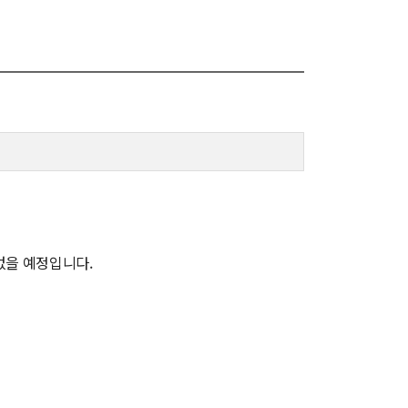
신임교수초빙
초빙안내
지원서 작성
없을 예정입니다.