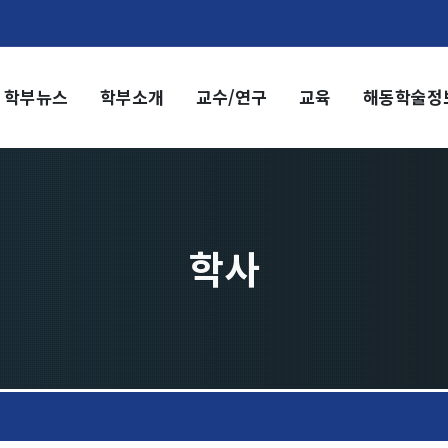
학부뉴스
학부소개
교수/연구
교육
해동학술정
부소개
교수/연구
부장 인사말
교수
전임교수
혁
객원교수
직도
명예교수 및 전직교수
학사
역대학부장
시는 길
연구실/연구소
연구실
연구소
세미나 영상
e-TEC Talks
전기정보세미나