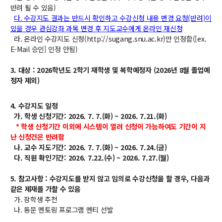
대학원
반려 될 수 있음)
교과과정
다. 수강지도 결과는 반드시 확인하고 수강신청 내용 변경 요청(반려)이
교과목이수규정
있을 경우 관심강좌 과목 변경 후 지도교수에게 온라인 재신청
라. 온라인 수강지도 신청(http://sugang.snu.ac.kr)만 인정함([ex.
연합전공 인공지능 반도체공학
E-Mail 승인] 인정 안됨)
연합전공 인공지능
3. 대상 : 2026학년도 2학기 재학생 및 복학예정자 (2026년 8월 졸업예
연합전공 지능형 통신
정자 제외
)
협동과정 인공지능
4. 수강지도 일정
가. 학생 신청기간: 2026. 7. 7.(화) ~ 2026. 7.21.(화)
해동학술정보
* 학생 신청기간 이외에 시스템이 열려 신청이 가능하여도 기간이 지
소개
난 신청건은 반려함
나. 교수 지도기간: 2026. 7. 7.(화) ~ 2026. 7.24.(금)
공지사항
다. 직원 확인기간: 2026. 7.22.(수) ~ 2026. 7.27.(월)
보유도서
5. 참고사항 : 수강지도를 받지 않고 임의로 수강신청을 할 경우, 다음과
같은 제재를 가할 수 있음
커뮤니티
가. 장학생 추천
나. 동문 멘토링 프로그램 멘티 선발
입시