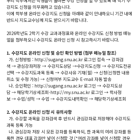
우리 학부에서는 학생들이 올바른 수강 신청을 할 수 있도록 매 학기 수
강지도 신청을 의무화하고 있습니다.
교수
이에 학부생 온라인 수강지도 신청을 아래와 같이 안내하오니 기간 내에
전임교수
반드시 지도교수님께 지도 받으시기 바랍니다.
객원교수
명예교수 및 전직교수
2026학년도 2학기 수강 교과과정표와 온라인 수강지도 신청 방법 매뉴
역대학부장
얼을 첨부하오니 수강지도 온라인 신청 시 참고하시기 바랍니다.
연구실/연구소
1. 수강지도 온라인 신청 및 승인 확인 방법 (첨부 매뉴얼 참조)
연구실
가. 신청방법 : http://sugang.snu.ac.kr 로그인 접속 → 강좌검
연구소
색 → 관심강좌저장 → 수강지도상담 →수강지도신청 → 수강지도전공
세미나 영상
선택 → 수강지도과목 등록 → 수강사유 기재(필) → 신청(신청한 내용
e-TEC Talks
취소 및 수정 가능) → 신청여부 지도교수 E-mail 자동 발송
전기정보세미나
나. 승인확인 : http://sugang.snu.ac.kr 로그인 → 수강지도상
담 → 해당학기상세조회-http://my.snu.ac.kr 로그인 → 학사정
보 → 수업/성적 → 수업 → 수강지도내역확인 → 해당학기상세조회
교육
2. 수강지도 온라인 신청 시 유의사항
학부
가. 수강할 과목을 강좌검색 후 반드시 관심강좌로 저장해야 수강지도
교과과정
과목 등록 가능
교과목이수규정
나. 관심강좌 저장 시 모든 강좌를 등록하되, 한 과목의 여러 강좌를 등
록한 경우 대표 강좌만 넣어 신청할 것 (*여러 강좌를 넣어 신청할 경우