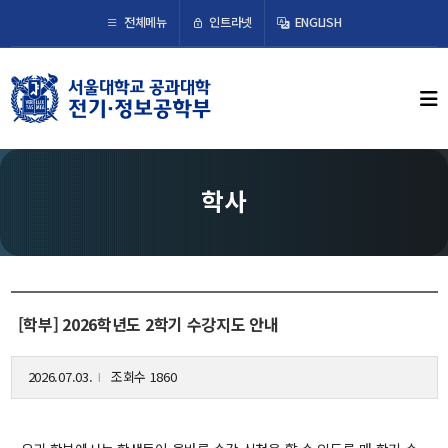
×
인트라넷
전체메뉴
ENGLISH
학부뉴스
뉴스
ECE LIFE
학사
학부소개
학부장 인사말
연혁
[학부] 2026학년도 2학기 수강지도 안내
조직도
오시는 길
2026.07.03.
조회수 1860
l
교수/연구