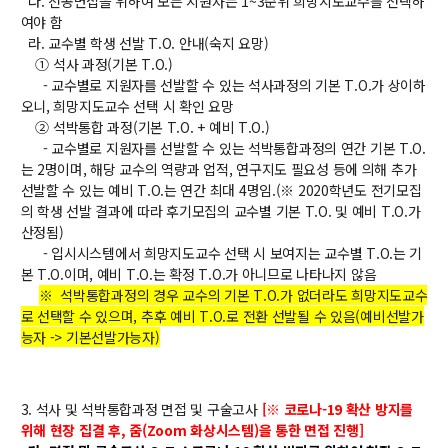
대학원
다. 전공면접을 위하여 모든 지원자는 1~3순위 희망지도교수를 선택하
여야 함
교과과정
라. 교수별 학생 선발 T.O. 안내(숙지 요망)
교과목이수규정
① 석사 과정(기본 T.O.)
연합전공 인공지능 반도체공학
- 교수별로 지원자를 선발할 수 있는 석사과정의 기본 T.O.가 상이하
오니, 희망지도교수 선택 시 확인 요망
연합전공 인공지능
② 석박통합 과정(기본 T.O. + 예비 T.O.)
연합전공 지능형 통신
- 교수별로 지원자를 선발할 수 있는 석박통합과정의 연간 기본 T.O.
는 2명이며, 해당 교수의 역량과 업적, 연구지도 필요성 등에 의해 추가
협동과정 인공지능
선발할 수 있는 예비 T.O.는 연간 최대 4명임.(※ 2020학년도 전기모집
의 학생 선발 결과에 따라 후기모집의 교수별 기본 T.O. 및 예비 T.O.가
산정됨)
해동학술정보
- 입시시스템에서 희망지도교수 선택 시 보여지는 교수별 T.O.는 기
본 T.O.이며, 예비 T.O.는 확정 T.O.가 아니므로 나타나지 않음
소개
※ 석박통합과정의 경우 교수의 기본 T.O.가 없더라도 희망지도교수
공지사항
로 선택할 수 있으며, 추후 예비 T.O.로 전환 선발될 수 있음(예비선발가
능자 -> 기본선발가능자)
보유도서
커뮤니티
3. 석사 및 석박통합과정 면접 및 구술고사
[
※
코로나-19 확산 방지를
위해 현장 집결 후, 줌(Zoom 화상시스템)을 통한 면접 진행]
입시