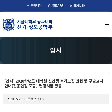
×
인트라넷
전체메뉴
ENGLISH
학부뉴스
뉴스
ECE LIFE
입시
학부소개
학부장 인사말
연혁
[입시] 2020학년도 대학원 신입생 후기모집 면접 및 구술고사
조직도
안내(전공면접 포함)-변경사함 있음
오시는 길
2020.05.26.
조회수 7905
l
교수/연구