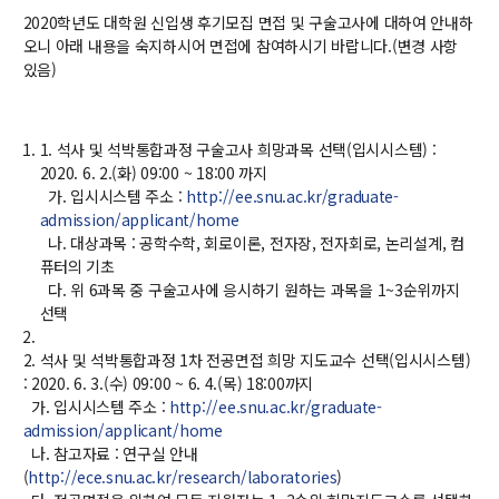
2020학년도 대학원 신입생 후기모집 면접 및 구술고사에 대하여 안내하
교수
오니 아래 내용을 숙지하시어 면접에 참여하시기 바랍니다.(변경 사항
전임교수
있음)
객원교수
명예교수 및 전직교수
역대학부장
1. 석사 및 석박통합과정 구술고사 희망과목 선택(입시시스템) :
연구실/연구소
2020. 6. 2.(화) 09:00 ~ 18:00 까지
연구실
가. 입시시스템 주소 :
http://ee.snu.ac.kr/graduate-
연구소
admission/applicant/home
나. 대상과목 : 공학수학, 회로이론, 전자장, 전자회로, 논리설계, 컴
세미나 영상
퓨터의 기초
e-TEC Talks
다. 위 6과목 중 구술고사에 응시하기 원하는 과목을 1~3순위까지
전기정보세미나
선택
2. 석사 및 석박통합과정 1차 전공면접 희망 지도교수 선택(입시시스템)
교육
: 2020. 6. 3.(수) 09:00 ~ 6. 4.(목) 18:00까지
가. 입시시스템 주소 :
http://ee.snu.ac.kr/graduate-
학부
admission/applicant/home
교과과정
나. 참고자료 : 연구실 안내
교과목이수규정
(
http://ece.snu.ac.kr/research/laboratories
)