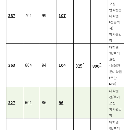
모집
학사
법학전문
387
701
99
107
취업ㆍ진로
대학원
(
전문석
장학
)
사
행사
학사편입
학
대학생활
대학원
/
기타
전
후기
모집
*
*
363
664
94
104
825
890
*
경영전
30주년
문대학원
(
주간
30주년 기념 동영상
MBA)
회고록
대학원
/
전
후기
학부 비전
327
601
86
96
모집
학사편입
행사 사진
학
학부장 감사 인사
대학원
/
전
후기