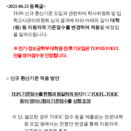
교수
<2021-06-23 등록글>
전임교수
TEPS
신규 환산기준 도입과 관련하여 학사위원회 및 입
객원교수
학고사관리위원회 심의 결과에 따라
아래와 같이
대학
명예교수 및 전직교수
(
원
)
등 지원자격 기준점수를 변경하여 적용
할 예정임
역대학부장
을 알려드립니다
.
연구실/연구소
※ 전기·정보공학부 대학원 전
/
후기모집은 TEPS와 TOEFL
연구실
만을 영어점수로 인정합니다.
연구소
세미나 영상
e-TEC Talks
○
신규 환산기준 적용 방안
전기정보세미나
-
TEPS
기준점수를 현행과 동일하게 유지
하고
TOEFL, TOEIC
교육
등 타 영어시험의 기준점수를
상향 조정
학부
교과과정
※
단
,
필요한 경우
TOEIC
점수 등을 제출받는 전문대학
교과목이수규정
원 모집 등에서는 전형안 변경을
통해 지원자격
기준점수 변경을 추진