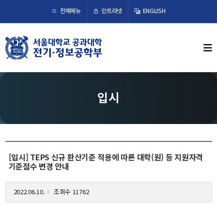
×
인트라넷
전체메뉴
ENGLISH
학부뉴스
뉴스
ECE LIFE
입시
학부소개
학부장 인사말
연혁
[입시] TEPS 신규 환산기준 적용에 따른 대학(원) 등 지원자격
조직도
기준점수 변경 안내
오시는 길
2022.06.10.
조회수 11762
l
교수/연구