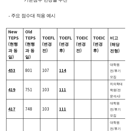
대학원
교과과정
교과목이수규정
-
주요 점수대 적용 예시
연합전공 인공지능 반도체공학
New
Old
연합전공 인공지능
TEPS
TEPS
TOEFL
TOEFL
TOEIC
TOEIC
비고
연합전공 지능형 통신
(
(
(
(
(
(
(
현행
현행
변경
변경
변경
변경
해당
)
)
)
)
)
과 동
과 동
전
후
전
후
전형
협동과정 인공지능
)
)
일
일
대학원
해동학술정보
453
801
107
114
/
전
후기
모집
소개
치의학대
419
751
103
111
공지사항
(
학원
전
)
문석사
보유도서
대학원
417
748
103
111
/
전
후기
커뮤니티
모집
대학원
입시
/
전
후기