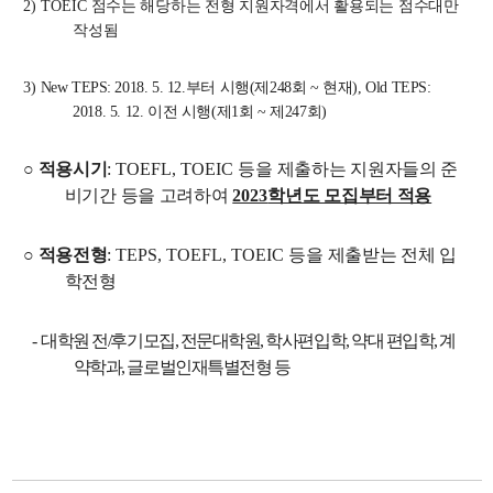
2) TOEIC
점수는 해당하는 전형 지원자격에서 활용되는 점수대만
작성됨
3)
New TEPS: 2018. 5. 12.
부터 시행
(
제
248
회
~
현재
), Old TEPS:
2018. 5. 12.
이전 시행
(
제
1
회
~
제
247
회
)
○
적용시기
: TOEFL, TOEIC
등을 제출하는 지원자들의 준
비기간 등을 고려하여
2023
학년도 모집부터 적용
○
적용전형
: TEPS, TOEFL, TOEIC
등을 제출받는 전체 입
학전형
-
대학원 전
/
후기모집
,
전문대학원
,
학사편입학
,
약대 편입학
,
계
약학과
,
글로벌인재특별전형 등