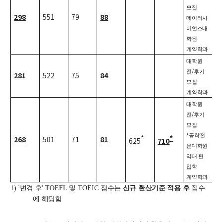
모집
신임교수초빙
298
551
79
88
데이터사
이언스대
초빙안내
학원
지원서 작성
계약학과
대학원
/
전
후기
281
522
75
84
모집
계약학과
대학원
/
전
후기
모집
*
*
*
공학전
268
501
71
81
625
710
문대학원
약대 편
입학
계약학과
1) '
변경 후
' TOEFL
및
TOEIC
점수는
신규 환산기준 적용 후
점수
에 해당함