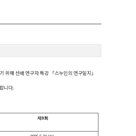
신임교수초빙
초빙안내
지원서 작성
기 위해 선배 연구자 특강 「스누인의 연구일지」
랍니다.
제9회