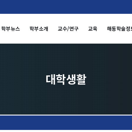
학부뉴스
학부소개
교수/연구
교육
해동학술정
부소개
교수/연구
부장 인사말
교수
전임교수
혁
객원교수
직도
명예교수 및 전직교수
대학생활
역대학부장
시는 길
연구실/연구소
연구실
연구소
세미나 영상
e-TEC Talks
전기정보세미나