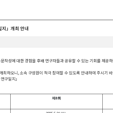
뮤니티
30주년
시
30주년 기념 동영상
구일지」개최 안내
사
회고록
업ㆍ진로
학부 비전
학
행사 사진
사
학부장 감사 인사
문작성에 대한 경험을 후배 연구자들과 공유할 수 있는 기회를 제공하
학생활
 개최하오니, 소속 구성원이 적극 참여할 수 있도록 안내하여 주시기 바
타
인의 연구일지」
제8회