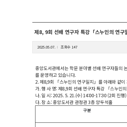
해동학술정보
커
소개
입
제8, 9회 선배 연구자 특강「스누인의 연
공지사항
학
보유도서
취
2025.05.07.
조회수 147
l
장
행
중앙도서관에서는 학문 분야별 선배 연구자들의 논
를 운영하고 있습니다.
대
2. 제8,9회 「스누인의 연구일지」를 아래와 같이
기
가. 행 사 명: 제8,9회 선배 연구자 특강 「스누
나. 일 시: 2025. 5. 21.(수) 14:00-17:30 (2회 진행)
다. 장 소: 중앙도서관 관정관 3층 양두석홀
구분