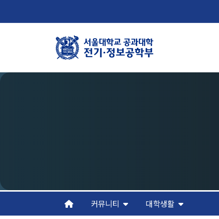
학부뉴스
학
뉴스
학
ECE LIFE
연
조
오
커뮤니티
대학생활