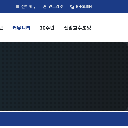
×
인트라넷
전체메뉴
ENGLISH
보
커뮤니티
30주년
신임교수초빙
교육
학부
교과과정
교과목이수규정
대학원
교과과정
교과목이수규정
연합전공 인공지능 반도체공학
연합전공 인공지능
연합전공 지능형 통신
협동과정 인공지능