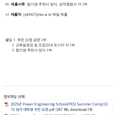
대학원
바
.
제출서류
:
참가생 추천서 양식
,
성적증명서 각
1
부
교과과정
교과목이수규정
사.
제출처
: yjdr0427@snu.ac.kr 메일 제출
연합전공 인공지능 반도체공학
연합전공 인공지능
연합전공 지능형 통신
붙임
1.
추천 요청 공문
1
부
.
2. 교육일정표 및 모집안내 포스터 각
협동과정 인공지능
1
부
.
3. 참가생 추천서 양식
1
부
.
해동학술정보
소개
공지사항
보유도서
첨부파일 (4개)
커뮤니티
2025년 Power Engineering School(PES) Summer Camp(32
기) 참가 대학생 추천 요청.pdf
(247 KB, download:74)
입시