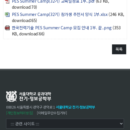
PES Summer Camp(32기) 교육일정표 1부..pdf
(63 KB,
학사
download:70)
PES Summer Camp(32기) 참가생 추천서 양식 1부.xlsx
(246 KB,
취업ㆍ진로
download:65)
장학
한국전력기술 PES Summer Camp 모집 안내 1부. 끝..png
(353
KB, download:66)
행사
대학생활
목록
기타
30주년
30주년 기념 동영상
회고록
학부 비전
08826 서울특별시 관악구 관악로 1
서울대학교 전기·정보공학부
행사 사진
[개인정보처리방침]
[이메일무단수집거부]
학부장 감사 인사