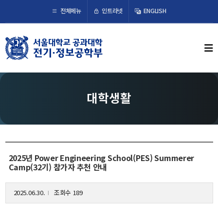
×
인트라넷
전체메뉴
ENGLISH
학부뉴스
뉴스
ECE LIFE
대학생활
학부소개
학부장 인사말
연혁
2025년 Power Engineering School(PES) Summerer
조직도
Camp(32기) 참가자 추천 안내
오시는 길
2025.06.30.
조회수 189
l
교수/연구