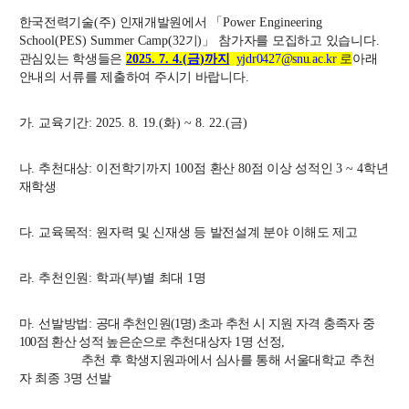
교수
한국전력기술
(
주
)
인재개발원에서
「
Power Engineering
전임교수
School(PES) Summer Camp(32
기
)
」
참가자를 모집하고 있습니다
.
관심있는 학생들은
2025. 7. 4.(금
)
까지
yjdr0427@snu.ac.kr
로
아래
객원교수
안내의 서류를 제출하여 주시기 바랍니다
.
명예교수 및 전직교수
역대학부장
가
.
교육기간
: 2025. 8. 19.(
화
) ~ 8. 22.(
금
)
연구실/연구소
연구실
나
.
추천대상
:
이전학기까지
100
점 환산
80
점 이상 성적인
3 ~ 4
학년
연구소
재학생
세미나 영상
e-TEC Talks
다
.
교육목적
:
원자력 및 신재생 등 발전설계 분야 이해도 제고
전기정보세미나
라
.
추천인원
:
학과
(
부
)
별 최대
1
명
교육
마
.
선발방법
:
공대 추천인원
(1
명
)
초과 추천 시 지원 자격 충족자 중
학부
100
점 환산 성적 높은순
으로
추천대상자
1
명 선정
,
교과과정
추천 후 학생지원과에서 심사를 통해 서울대학교
추천
교과목이수규정
자 최종
3
명 선발