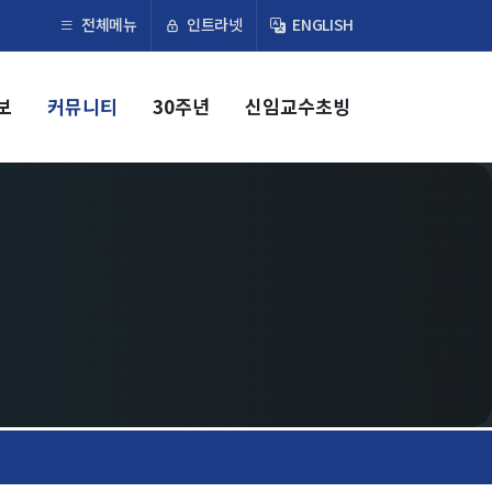
×
인트라넷
전체메뉴
ENGLISH
보
커뮤니티
30주년
신임교수초빙
교육
학부
교과과정
교과목이수규정
대학원
교과과정
교과목이수규정
연합전공 인공지능 반도체공학
연합전공 인공지능
연합전공 지능형 통신
협동과정 인공지능