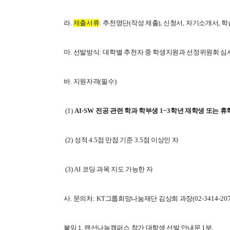
라
.
제출서류
:
추천명단(작성 제출)
,
신청서
,
자기소개서
,
학
마
.
선발방식
:
대학별 추천자 중 학생지원과 선정위원회 심사
바
.
지원자격
(
필수
)
(1)
AI·SW
전공 관련 학과 학부생
1~3
학년 재학생 또는 휴
(2)
성적
4.5
점 만점 기준
3.5
점 이상인 자
(3) AI
코딩 과목 지도 가능한 자
사
.
문의처
: KT
그룹희망나눔재단 김상희 과장
(02-3414-207
붙임
1. 랜선나눔캠퍼스 참가 대학생 선발 안내문
1
부
.