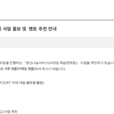
뮤니티
30주년
시
30주년 기념 동영상
 사업 홍보 및 멘토 추천 안내
사
회고록
업ㆍ진로
학부 비전
학
행사 사진
사
학부장 감사 인사
멘토링을 진행하는
「
랜선나눔서비스
(AI
코딩 학습멘토링
)
」
사업을 추진하고 있습
학생활
로 서류 제출(이메일 제출)
하여 주시기 바랍니다
.
타
 지도
(KT
자체 개발 플랫폼 활용
)
학교
10
명 추천