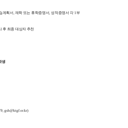
습계획서
,
재학 또는 휴학증명서
,
성적증명서 각
1
부
 후 최종 대상자 추천
학생
9, gsh@ktgf.or.kr)