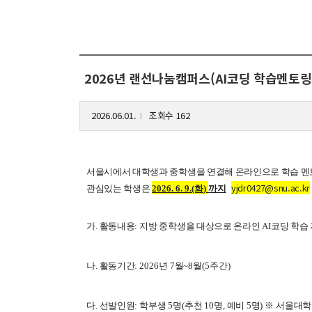
해동학술정보
커
소개
입
2026년 랜선나눔캠퍼스(AI코딩 학습멘토링)
공지사항
학
보유도서
취
2026.06.01.
조회수 162
l
장
행
서울시에서 대학생과 중학생을 연결해 온라인으로 학습 
대
yjdr0427@snu.ac.kr
관심있는 학생은
2026. 6. 9.(화
)
까지
기
가
.
활동내용
:
지방 중학생을 대상으로 온라인
AI
코딩 학습
나
.
활동기간
: 2026
년
7
월
~8
월
(5
주간
)
다
.
선발인원
:
학부생
5
명
(
추천
10
명
,
예비
5
명
)
※
서울대