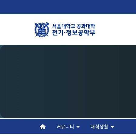
학부뉴스
학
뉴스
학
ECE LIFE
연
조
오
커뮤니티
대학생활