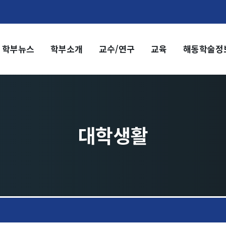
학부뉴스
학부소개
교수/연구
교육
해동학술정
부소개
교수/연구
부장 인사말
교수
전임교수
혁
객원교수
직도
명예교수 및 전직교수
대학생활
역대학부장
시는 길
연구실/연구소
연구실
연구소
세미나 영상
e-TEC Talks
전기정보세미나