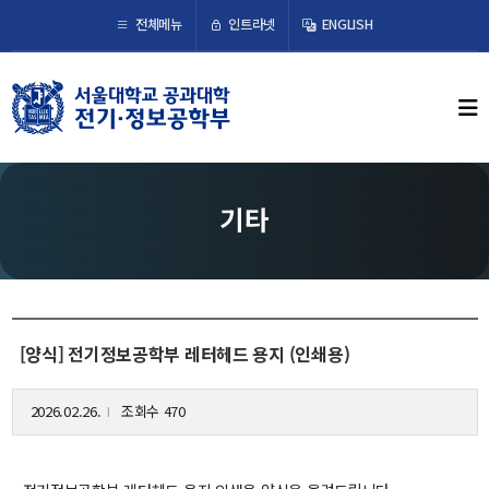
×
인트라넷
전체메뉴
ENGLISH
학부뉴스
뉴스
ECE LIFE
기타
학부소개
학부장 인사말
연혁
[양식] 전기정보공학부 레터헤드 용지 (인쇄용)
조직도
오시는 길
2026.02.26.
조회수 470
l
교수/연구