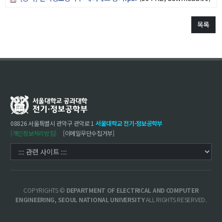
대학원
교과과정
교과목이수규정
목록
연합전공 인공지능 반도체공학
연합전공 인공지능
연합전공 지능형 통신
협동과정 인공지능
해동학술정보
08826 서울특별시 관악구 관악로 1
서울대학교 전기·정보공학부
[개인정보처리방침]
[이메일무단수집거부]
소개
공지사항
보유도서
COPYRIGHTS ©
DEPARTMENT OF ELECTRICAL AND COMPUTER
커뮤니티
ENGINEERING, SEOUL NATIONAL UNIVERSITY
ALL RIGHTS RESERVED.
입시