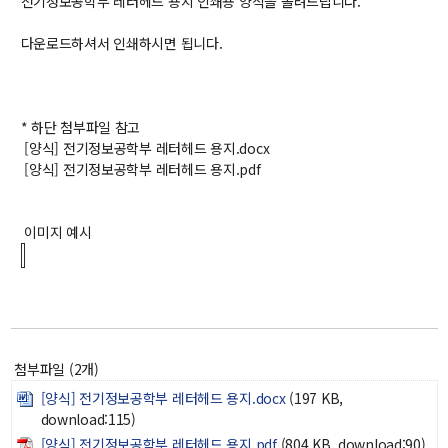
전기정보공학부 레터헤드 용지 인쇄용 양식을 올려드립니다.
교수
다운로드하셔서 인쇄하시면 됩니다.
전임교수
객원교수
명예교수 및 전직교수
역대학부장
* 하단 첨부파일 참고
연구실/연구소
[양식] 전기정보공학부 레터헤드 용지.docx
[양식] 전기정보공학부 레터헤드 용지.pdf
연구실
연구소
세미나 영상
이미지 예시
e-TEC Talks
전기정보세미나
교육
첨부파일 (2개)
학부
교과과정
[양식] 전기정보공학부 레터헤드 용지.docx
(197 KB,
교과목이수규정
download:115)
[양식] 전기정보공학부 레터헤드 용지.pdf
(804 KB, download:90)