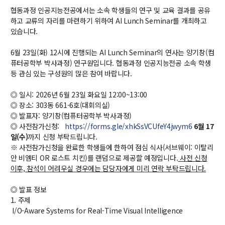
협동과정 인공지능전공에서는 소속 학생들의 연구 및 교육 결과를 공유
교수
하고 교류의 자리를 마련하기 위하여 AI Lunch Seminar를 개최하고
전임교수
있습니다.
객원교수
명예교수 및 전직교수
6월 23일(화) 12시에 진행되는 AI Lunch Seminar의 연사는 양기창(컴
역대학부장
퓨터공학부 박사과정) 연구원입니다. 협동과정 인공지능전공 소속 학생
등 관심 있는 구성원의 많은 참여 바랍니다.
연구실/연구소
연구실
◎ 일시: 2026년 6월 23일 화요일 12:00~13:00
연구소
◎ 장소: 303동 661-6호(대회의실)
세미나 영상
◎ 발표자: 양기창(컴퓨터공학부 박사과정)
e-TEC Talks
◎ 사전참가신청:
https://forms.gle/xhkSsVCUfeY4jwym6
6
월
17
일(수)
까지 신청 부탁드립니다.
전기정보세미나
※ 사전참가신청을 완료한 학생들에 한하여 점심 식사(서브웨이: 이탈리
안 비엠티 OR 로스트 치킨)를 랜덤으로 제공할 예정입니다.
사전 신청
교육
이후, 참석이 어려우실 경우에는 담당자에게 미리 연락 부탁드립니다.
학부
◎ 발표 정보
교과과정
1. 주제
교과목이수규정
I/O-Aware Systems for Real-Time Visual Intelligence