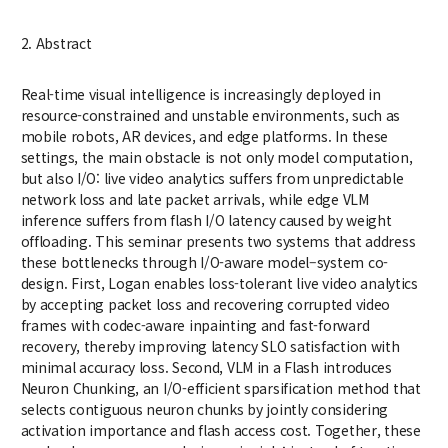
대학원
교과과정
2. Abstract
교과목이수규정
연합전공 인공지능 반도체공학
Real-time visual intelligence is increasingly deployed in
연합전공 인공지능
resource-constrained and unstable environments, such as
mobile robots, AR devices, and edge platforms. In these
연합전공 지능형 통신
settings, the main obstacle is not only model computation,
but also I/O: live video analytics suffers from unpredictable
협동과정 인공지능
network loss and late packet arrivals, while edge VLM
inference suffers from flash I/O latency caused by weight
해동학술정보
offloading. This seminar presents two systems that address
these bottlenecks through I/O-aware model–system co-
소개
design. First, Logan enables loss-tolerant live video analytics
by accepting packet loss and recovering corrupted video
공지사항
frames with codec-aware inpainting and fast-forward
보유도서
recovery, thereby improving latency SLO satisfaction with
minimal accuracy loss. Second, VLM in a Flash introduces
Neuron Chunking, an I/O-efficient sparsification method that
커뮤니티
selects contiguous neuron chunks by jointly considering
activation importance and flash access cost. Together, these
입시