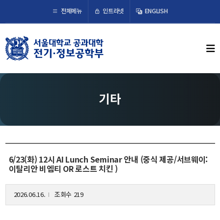
×
인트라넷
전체메뉴
ENGLISH
학부뉴스
뉴스
ECE LIFE
기타
학부소개
학부장 인사말
연혁
6/23(화) 12시 AI Lunch Seminar 안내 (중식 제공/서브웨이:
조직도
이탈리안 비엠티 OR 로스트 치킨 )
오시는 길
2026.06.16.
조회수 219
l
교수/연구