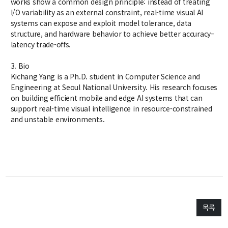
works show a common design principle: instead of treating
학사
I/O variability as an external constraint, real-time visual AI
systems can expose and exploit model tolerance, data
취업ㆍ진로
structure, and hardware behavior to achieve better accuracy–
latency trade-offs.
장학
행사
3. Bio
Kichang Yang is a Ph.D. student in Computer Science and
대학생활
Engineering at Seoul National University. His research focuses
기타
on building efficient mobile and edge AI systems that can
support real-time visual intelligence in resource-constrained
and unstable environments.
30주년
30주년 기념 동영상
회고록
학부 비전
행사 사진
목록
학부장 감사 인사