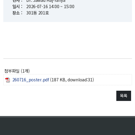
연사 :
Dr. Jawad Haj-Yahya
일시 :
2026-07-16 14:00 ~ 15:00
교수
장소 :
301동 201호
전임교수
객원교수
명예교수 및 전직교수
역대학부장
연구실/연구소
연구실
연구소
세미나 영상
첨부파일 (1개)
e-TEC Talks
260716_poster.pdf
(187 KB, download:31)
전기정보세미나
목록
교육
학부
교과과정
교과목이수규정