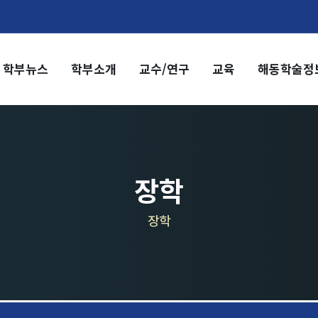
학부뉴스
학부소개
교수/연구
교육
해동학술정
부소개
교수/연구
부장 인사말
교수
전임교수
혁
객원교수
직도
명예교수 및 전직교수
장학
역대학부장
시는 길
연구실/연구소
장학
연구실
연구소
세미나 영상
e-TEC Talks
전기정보세미나