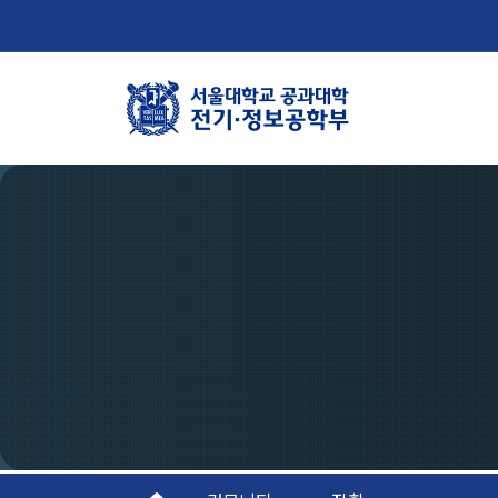
학부뉴스
학
뉴스
학
ECE LIFE
연
조
오