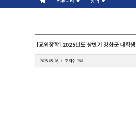
커뮤니티
장학
해동학술정보
커
소개
입
공지사항
학
[교외장학] 2025년도 상반기 강화군 대학생
보유도서
취
장
2025.05.26.
조회수 266
l
행
대
기