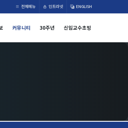
×
인트라넷
전체메뉴
ENGLISH
보
커뮤니티
30주년
신임교수초빙
교육
학부
교과과정
교과목이수규정
대학원
교과과정
교과목이수규정
연합전공 인공지능 반도체공학
연합전공 인공지능
연합전공 지능형 통신
협동과정 인공지능