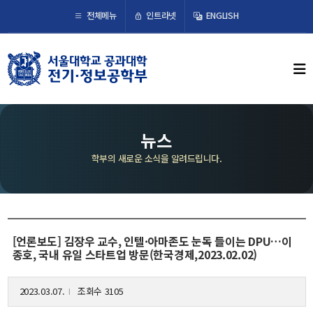
×
인트라넷
전체메뉴
ENGLISH
학부뉴스
뉴스
ECE LIFE
뉴스
학부의 새로운 소식을 알려드립니다.
학부소개
학부장 인사말
연혁
조직도
[언론보도] 김장우 교수, 인텔·아마존도 눈독 들이는 DPU…이
종호, 국내 유일 스타트업 방문(한국경제,2023.02.02)
오시는 길
2023.03.07.
조회수 3105
l
교수/연구