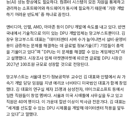
대학원
능(AI) 성능 향상에도 필요하다. 컴퓨터 시스템의 모든 자원을 통제하고
교과과정
관리하는 소프트웨어와 하드웨어가 동시에 필요하기 때문에 ‘가장 개발
교과목이수규정
하기 어려운 반도체’ 중 하나로 꼽힌다.
연합전공 인공지능 반도체공학
엔비디아, 인텔, AMD, 아마존 등이 DPU 개발에 속도를 내고 있다. 반면
국내에서 기술적으로 의미 있는 DPU 개발업체는 망고부스트뿐이다. 김
연합전공 인공지능
장우 망고부스트 대표는 “데이터센터 서버 수가 늘어나면서 설비·운영비
연합전공 지능형 통신
용이 급증하는 문제를 해결하는 데 글로벌 정보기술(IT) 기업들이 총력
을 기울이고 있다”며 “DPU는 이 문제를 해결할 수 있는 게임체인저”라
협동과정 인공지능
고 설명했다. 시장조사 업체 마켓앤마켓에 따르면 글로벌 DPU 시장은
2027년 100조원 규모로 성장할 것으로 전망된다.
해동학술정보
망고부스트는 서울대 전기·정보공학부 교수인 김 대표와 인텔에서 AI 가
소개
속기 개발 담당 임원을 지낸 에리코 너비타디 미국법인 대표가 함께 창업
했다. 김 대표의 연구실 제자 15명과 삼성전자, 마이크로소프트 등에서
공지사항
일한 직원들이 창업 멤버다. 서울과 미국 시애틀에 사무실을 두고 있고
보유도서
직원은 40여 명이다. 이 가운데 절반 이상이 박사급 전문가다. 김 대표는
“세계를 선도할 수 있는 DPU 시제품을 개발해 데이터센터 적용을 앞두
고 있다”고 말했다.
커뮤니티
입시