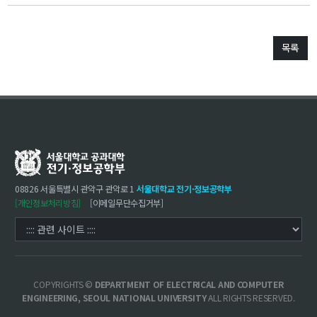
학사
취업ㆍ진로
목록
장학
행사
대학생활
기타
30주년
08826 서울특별시 관악구 관악로 1
서울대학교 전기·정보공학부
30주년 기념 동영상
[개인정보처리방침]
[이메일무단수집거부]
회고록
학부 비전
행사 사진
COPYRIGHTS ©
DEPARTMENT OF ELECTRICAL AND COMPUTER
학부장 감사 인사
ENGINEERING, SEOUL NATIONAL UNIVERSITY
ALL RIGHTS RESERVED.