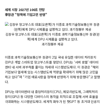
교수
세계 시장 2027년 100조 전망
전임교수
李장관 "정책에 기업고민 반영"
객원교수
명예교수 및 전직교수
역대학부장
김장우 망고부스트 대표(오른쪽)가 이종호 과학기술정보통신부 장관(왼
연구실/연구소
쪽)에게 DPU 시제품을 설명하고 있다.
연구실
과기정통부 제공
연구소
세미나 영상
이종호 과학기술정보통신부 장관이 2일 국내 유일한 데이터 처리장치
e-TEC Talks
(DPU) 개발 스타트업 망고부스트를 찾았다. DPU는 ‘서버 호텔’ 데이터
전기정보세미나
센터 내 서버 과부하를 줄이는 차세대 시스템반도체다. 이 장관은 “해외
기업보다 열세에 있는 시스템반도체 역량을 확대하기 위해 많은 고민을
하고 있다”며 “기업 애로사항을 정책에 반영하기 위해 방문했다”고 말했
교육
다.
학부
DPU는 데이터센터 내 중앙처리장치(CPU), 메모리반도체, 그래픽처리
교과과정
장치(GPU) 등 다양한 디바이스의 동작을 최적으로 조절해 서버 효율을
교과목이수규정
극대화하는 시스템반도체다. 세계적 화두가 된 챗GPT 등 초거대 인공지