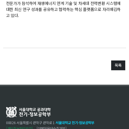
대학원
전문가가 참석하여 재생에너지 연계 기술 및 차세대 전력변환 시스템에
교과과정
대한 최신 연구 성과를 공유하고 협력하는 핵심 플랫폼으로 자리매김하
교과목이수규정
고 있다.
연합전공 인공지능 반도체공학
연합전공 인공지능
연합전공 지능형 통신
협동과정 인공지능
목록
해동학술정보
소개
공지사항
보유도서
커뮤니티
08826 서울특별시 관악구 관악로 1
서울대학교 전기·정보공학부
입시
[개인정보처리방침]
[이메일무단수집거부]