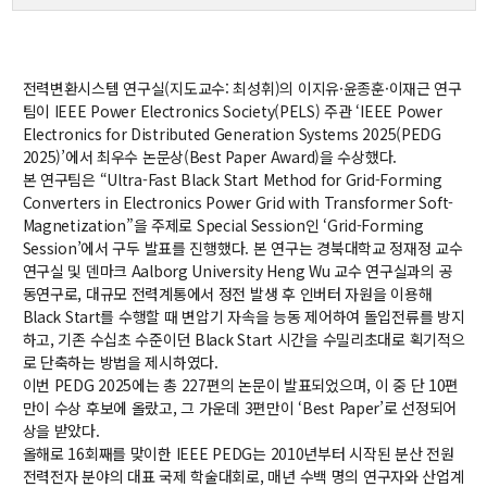
교수
전임교수
객원교수
전력변환시스템 연구실(지도교수: 최성휘)의 이지유·윤종훈·이재근 연구
명예교수 및 전직교수
팀이 IEEE Power Electronics Society(PELS) 주관 ‘IEEE Power
역대학부장
Electronics for Distributed Generation Systems 2025(PEDG
2025)’에서 최우수 논문상(Best Paper Award)을 수상했다.
연구실/연구소
본 연구팀은 “Ultra-Fast Black Start Method for Grid-Forming
연구실
Converters in Electronics Power Grid with Transformer Soft-
연구소
Magnetization”을 주제로 Special Session인 ‘Grid-Forming
세미나 영상
Session’에서 구두 발표를 진행했다. 본 연구는 경북대학교 정재정 교수
연구실 및 덴마크 Aalborg University Heng Wu 교수 연구실과의 공
e-TEC Talks
동연구로, 대규모 전력계통에서 정전 발생 후 인버터 자원을 이용해
전기정보세미나
Black Start를 수행할 때 변압기 자속을 능동 제어하여 돌입전류를 방지
하고, 기존 수십초 수준이던 Black Start 시간을 수밀리초대로 획기적으
교육
로 단축하는 방법을 제시하였다.
이번 PEDG 2025에는 총 227편의 논문이 발표되었으며, 이 중 단 10편
학부
만이 수상 후보에 올랐고, 그 가운데 3편만이 ‘Best Paper’로 선정되어
교과과정
상을 받았다.
교과목이수규정
올해로 16회째를 맞이한 IEEE PEDG는 2010년부터 시작된 분산 전원
전력전자 분야의 대표 국제 학술대회로, 매년 수백 명의 연구자와 산업계