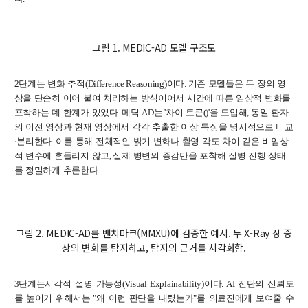
학사
취업ㆍ진로
그림 1. MEDIC-AD 모델 구조도
장학
행사
2
단계는
변화
추적
(Difference Reasoning)
이다
.
기존
모델들은
두
장의
영
상을
단순히
이어
붙여
처리하는
방식이어서
시간에
따른
임상적
변화를
대학생활
포착하는
데
한계가
있었다
.
메딕
-AD
는
'
차이
토큰
()'
을
도입해
,
동일
환자
의
이전
영상과
현재
영상에서
각각
추출한
이상
특징을
명시적으로
비교
기타
·
분리한다
.
이를
통해
전체적인
밝기
변화나
촬영
각도
차이
같은
비임상
적
변수에
흔들리지
않고
,
실제
병변의
증감만을
포착해
질병
진행
상태
30주년
를
정밀하게
추론한다
.
30주년 기념 동영상
회고록
그림 2. MEDIC-AD를 벤치마크(MMXU)에 검증한 예시. 두 X-Ray 상 증
학부 비전
상의 변화를 탐지하고, 탐지의 근거를 시각화함.
행사 사진
3
단계는시각적
설명
가능성
(Visual Explainability)
이다
. AI
진단의
신뢰도
학부장 감사 인사
를
높이기
위해서는
"
왜
이런
판단을
내렸는가
"
를
의료진에게
보여줄
수