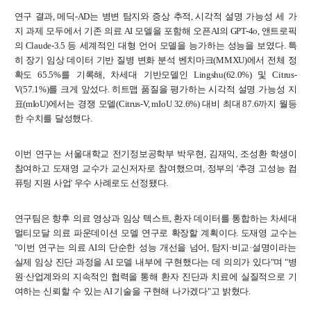
연구
결과
,
메딕
-AD
는
병변
탐지와
증상
추적
,
시각적
설명
가능성
세
가
지
과제
모두에서
기존
의료
AI
모델을
포함해
오픈
AI
의
GPT-4o,
앤트로픽
의
Claude-3.5
등
세계적인
대형
언어
모델을
능가하는
성능을
보였다
.
특
히
장기
임상
데이터
기반
질병
변화
분석
벤치마크
(MMXU)
에서
전체
정
확도
65.5%
를
기록해
,
차세대
기반모델인
Lingshu(62.0%)
및
Citrus-
V(57.1%)
를
크게
앞섰다
.
히트맵
품질을
평가하는
시각적
설명
가능성
지
표
(mIoU)
에서는
경쟁
모델
(Citrus-V, mIoU 32.6%)
대비
최대
87.6
까지
월등
한
수치를
달성했다
.
이번 연구는 서울대학교 전기정보공학부 박우현, 김재익, 조성환 학생이
참여하고 도재영 교수가 교신저자로 참여했으며, 정부의 '추경 고성능 컴
퓨팅 지원 사업' 우수 사례로도 선정됐다.
연구팀은
향후
의료
영상과
임상
텍스트
,
환자
데이터를
통합하는
차세대
멀티모달
의료
파운데이션
모델
연구로
확장할
계획이다
.
도재영
교수는
"
이번
연구는
의료
AI
의
단순한
성능
개선을
넘어
,
탐지
·
비교
·
설명이라는
실제
임상
진단
과정을
AI
모델
내부에
구현했다는
데
의의가
있다
"
며
"
병
원
·
산업계와의
지속적인
협력을
통해
환자
진단과
치료에
실질적으로
기
여하는
신뢰할
수
있는
AI
기술을
구현해
나가겠다
"
고
밝혔다
.