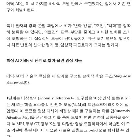
대학원
메딕
-AD
는
이
세
가지를
하나의
모델
안에서
구현했다는
점에서
기존
연
교과과정
구와
차별화된다
.
교과목이수규정
연합전공 인공지능 반도체공학
특히
환자의
경과
관찰
과정에서
AI
가
"
변화
없음
", "
호전
", "
악화
"
를
정확
히
분류할
수
있다면
,
의료진의
판독
부담을
줄이고
미세한
변화를
조기
연합전공 인공지능
에
포착하는
데
실질적인
도움이
된다
.
놓치기
쉬운
초기
병변의
발견이
연합전공 지능형 통신
나
치료
반응의
신속한
평가
등
,
임상적
파급효과가
크다는
평가다
.
협동과정 인공지능
핵심
AI
기술
:
세
단계로
쌓아
올린
임상
지능
해동학술정보
메딕
-AD
의
기술적
핵심은
세
단계로
구성된
순차적
학습
구조
(Stage-wise
Framework)
다
.
소개
공지사항
1
단계는
이상
탐지
(Anomaly Detection)
다
.
연구팀은
'
이상
인식
토큰
()'
이라
보유도서
는
새로운
학습
요소를
비전
-
언어
모델
(VLM)
의
트랜스포머
레이어에
삽
입했다
.
이
토큰은
정상
패치와
비정상
패치를
구별하는
확률
맵
(Anomaly
Attention Map)
을
생성하고
,
이를
통해
모델이
병변
영역에
집중력을
높인
커뮤니티
다
.
뇌
MRI,
두부
CT,
흉부
X
선
등
다양한
영상
모달리티에서
학습된
이
구
조
덕분에
훈련
데이터에
없던
새로운
질환도
zero-shot
으로
탐지할
수
있
입시
다
.