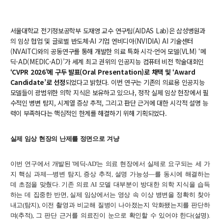
교수
전임교수
서울대학교 전기정보공학부 도재영 교수 연구팀(AIDAS Lab)은 삼성병원과
객원교수
의 임상 협업 및 글로벌
반도체·AI 기업 엔비디아(NVIDIA) AI 기술센터
명예교수 및 전직교수
(NVAITC)와의 공동연구를 통해 개발한 의료 특화 시각-언어 모델(VLM) ‘메
역대학부장
딕-AD(MEDIC-AD)’가 세계 최고 권위의 인공지능 컴퓨터 비전 학술대회인
‘CVPR 2026’에 구두 발표(Oral Presentation)로 채택 및 ‘Award
연구실/연구소
Candidate’로 선정
되었다고 밝혔다. 이번 연구는 기존의 의료용 인공지능
연구실
모델들이 광범위한 의학 지식은 보유하고 있으나, 정작 실제 임상 현장에서 필
연구소
수적인 병변 탐지, 시계열 증상 추적, 그리고 판단 근거에 대한 시각적 설명 능
세미나 영상
력이 부족하다는 핵심적인 한계를 해결하기 위해 기획되었다.
e-TEC Talks
전기정보세미나
실제
임상
현장의
난제를
정면으로
겨냥
교육
이번
연구에서
개발된
'
메딕
-AD'
는
의료
현장에서
실제로
요구되는
세
가
지
핵심
과제
—
병변
탐지
,
증상
추적
,
설명
가능성
—
를
동시에
해결하는
학부
데
초점을
맞췄다
.
기존
의료
AI
모델
대부분이
방대한
의학
지식을
습득
교과과정
하는
데
집중한
반면
,
실제
임상에서는
영상
속
이상
병변을
정확히
찾아
교과목이수규정
내고
(
탐지
),
이전
촬영과
비교해
질병이
나아졌는지
악화됐는지를
판단하
며
(
추적
),
그
판단
근거를
의료진이
눈으로
확인할
수
있어야
한다
(
설명
).