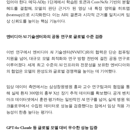
있어야
한다
.
메딕
-AD
는
1
단계에서
학습된
토큰과
ConvNeXt
기반의
분할
신임교수초빙
헤드를
결합해
,
모델의
판단
근거가
된
영상
내
특정
영역을
히트맵
(heatmap)
으로
시각화한다
.
이는
AI
의
결론과
시각적
근거를
일치시켜
임
초빙안내
상
신뢰도를
높이는
핵심
기능이다
.
지원서 작성
엔비디아
AI
기술센터와의
공동
연구로
글로벌
수준
검증
이번
연구에서
엔비디아
AI
기술센터
(NVAITC)
와의
협력은
단순
컴퓨팅
지원을
넘어
,
대규모
모델
최적화와
연구
방향
전반에
걸친
공동
연구로
이루어졌다
.
세계
최고
수준의
AI
인프라와
전문성을
보유한
엔비디아와
의
협업은
모델의
완성도와
글로벌
경쟁력을
높이는
데
기여했다
.
임상
데이터
측면에서는
삼성창원병원
홍파
교수
연구팀과의
협업을
통
해
실제
환자
300
명의
흉부
X
선
장기
추적
데이터를
확보했다
.
공개
벤치
마크
데이터셋에서
훈련
·
평가하는
일반적인
AI
연구를
넘어
,
실제
병원
워
크플로우에서
수집된
데이터로
성능을
검증했다는
점에서
임상
적용
가
능성이
한층
높다는
평가다
.
GPT-4o·Claude
등
글로벌
모델
대비
우수한
성능
입증