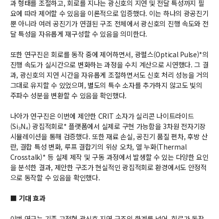
과 형태를 조절하고, 회로를 지나는 광신호의 지연 및 전달 특성까지 필
학사
요에 따라 제어할 수 있음을 이론적으로 입증했다. 이는 하나의 광공진기
뿐 아니라 여러 공진기가 연결된 구조 전체에서 광신호의 진행 속도와 전
취업ㆍ진로
달 특성을 자유롭게 재구성할 수 있음을 의미한다.
장학
또한 연구진은 회로를 동작 중에 제어하면서, 광펄스(Optical Pulse)*의
행사
진행 속도가 실시간으로 변화하는 과정을 수치 계산으로 시연했다. 그 결
과, 광신호의 지연 시간을 자유롭게 조절하면서도 신호 처리 성능을 거의
대학생활
그대로 유지할 수 있었으며, 별도의 특수 소자를 추가하지 않고도 빛의
기타
주파수 성분을 변환할 수 있음을 확인했다.
나아가 연구진은 이번에 제안한 CRIT 소자가 실리콘 나이트라이드
30주년
(Si₃N₄) 광집적회로* 플랫폼에서 실제로 구현 가능함을 3차원 전자기장
시뮬레이션을 통해 검증했다. 또한 재료 손실, 공진기 품질 편차, 후방 산
30주년 기념 동영상
란, 결합 특성 변화, 루프 결합기의 위상 오차, 열 누화(Thermal
회고록
Crosstalk)* 등 실제 제작 및 구동 과정에서 발생할 수 있는 다양한 요인
을 분석한 결과, 제안한 구조가 현실적인 광집적회로 환경에서도 안정적
학부 비전
으로 동작할 수 있음을 확인했다.
행사 사진
■ 기대 효과
학부장 감사 인사
이번 연구는 기존 고정형 광신호 지연 구조의 한계를 넘어, 회로가 동작