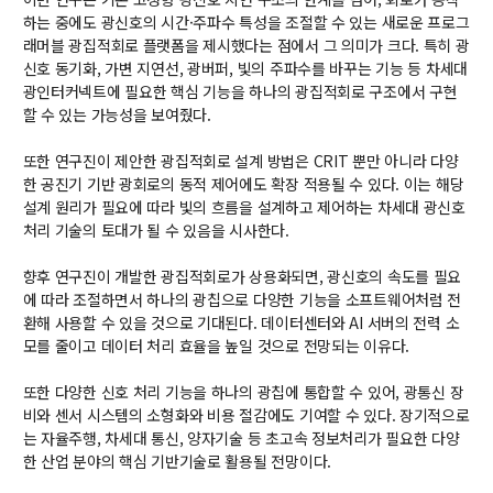
하는 중에도 광신호의 시간·주파수 특성을 조절할 수 있는 새로운 프로그
신임교수초빙
래머블 광집적회로 플랫폼을 제시했다는 점에서 그 의미가 크다. 특히 광
신호 동기화, 가변 지연선, 광버퍼, 빛의 주파수를 바꾸는 기능 등 차세대
초빙안내
광인터커넥트에 필요한 핵심 기능을 하나의 광집적회로 구조에서 구현
지원서 작성
할 수 있는 가능성을 보여줬다.
또한 연구진이 제안한 광집적회로 설계 방법은 CRIT 뿐만 아니라 다양
한 공진기 기반 광회로의 동적 제어에도 확장 적용될 수 있다. 이는 해당
설계 원리가 필요에 따라 빛의 흐름을 설계하고 제어하는 차세대 광신호
처리 기술의 토대가 될 수 있음을 시사한다.
향후 연구진이 개발한 광집적회로가 상용화되면, 광신호의 속도를 필요
에 따라 조절하면서 하나의 광칩으로 다양한 기능을 소프트웨어처럼 전
환해 사용할 수 있을 것으로 기대된다. 데이터센터와 AI 서버의 전력 소
모를 줄이고 데이터 처리 효율을 높일 것으로 전망되는 이유다.
또한 다양한 신호 처리 기능을 하나의 광칩에 통합할 수 있어, 광통신 장
비와 센서 시스템의 소형화와 비용 절감에도 기여할 수 있다. 장기적으로
는 자율주행, 차세대 통신, 양자기술 등 초고속 정보처리가 필요한 다양
한 산업 분야의 핵심 기반기술로 활용될 전망이다.