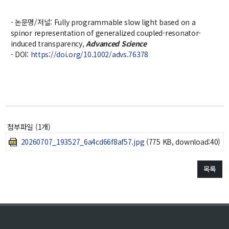
- 논문명/저널: Fully programmable slow light based on a
spinor representation of generalized coupled-resonator-
induced transparency,
Advanced Science
- DOI:
https://doi.org/10.1002/advs.76378
첨부파일 (1개)
20260707_193527_6a4cd66f8af57.jpg
(775 KB, download:40)
목록