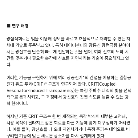
교수
전임교수
객원교수
■ 연구 배경
명예교수 및 전직교수
역대학부장
광집적회로는 빛을 이용해 정보를 빠르고 효율적으로 처리할 수 있는 차
세대 기술로 주목받고 있다. 특히 데이터센터와 광통신·광컴퓨팅 분야에
연구실/연구소
서는 광신호를 단순히 빠르게 전달하는 것을 넘어, 여러 신호의 도착 시
연구실
간을 맞추거나 필요한 순간에 신호를 지연시키는 기술이 중요해지고 있
연구소
다.
세미나 영상
e-TEC Talks
이러한 기능을 구현하기 위해 여러 광공진기*의 간섭을 이용하는 결합공
진기 유도 투과(CRIT)* 구조가 연구되어 왔다. CRIT(Coupled-
전기정보세미나
Resonator-Induced Transparency)는 특정 주파수 대역의 빛을 선택
적으로 통과시키고, 그 과정에서 광신호의 진행 속도를 늦출 수 있는 광
교육
학 현상이다.
학부
하지만 기존 CRIT 구조는 한 번 제작되면 동작 방식이 대부분 고정돼,
교과과정
사용 목적이 달라져도 같은 회로를 다른 기능에 맞게 재구성하기 어려웠
교과목이수규정
다. 예를 들어, 광신호를 더 오래 지연시키거나 특정 주파수 대역으로 바
꾸려면 기능에 맞는 새로운 광소자를 다시 설계해야 했다.