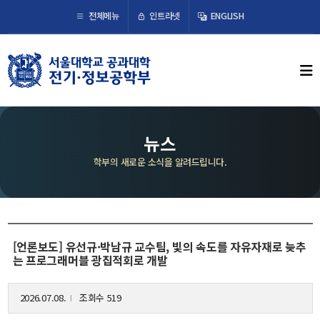
×
인트라넷
전체메뉴
ENGLISH
학부뉴스
뉴스
ECE LIFE
뉴스
학부의 새로운 소식을 알려드립니다.
학부소개
학부장 인사말
연혁
조직도
[언론보도] 유선규·박남규 교수팀, 빛의 속도를 자유자재로 늦추
는 프로그래머블 광집적회로 개발
오시는 길
2026.07.08.
조회수 519
l
교수/연구