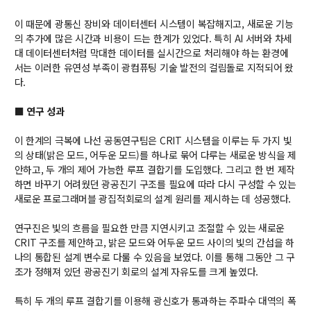
대학원
교과과정
이 때문에 광통신 장비와 데이터센터 시스템이 복잡해지고, 새로운 기능
교과목이수규정
의 추가에 많은 시간과 비용이 드는 한계가 있었다. 특히 AI 서버와 차세
대 데이터센터처럼 막대한 데이터를 실시간으로 처리해야 하는 환경에
연합전공 인공지능 반도체공학
서는 이러한 유연성 부족이 광컴퓨팅 기술 발전의 걸림돌로 지적되어 왔
연합전공 인공지능
다.
연합전공 지능형 통신
■ 연구 성과
협동과정 인공지능
이 한계의 극복에 나선 공동연구팀은 CRIT 시스템을 이루는 두 가지 빛
의 상태(밝은 모드, 어두운 모드)를 하나로 묶어 다루는 새로운 방식을 제
해동학술정보
안하고, 두 개의 제어 가능한 루프 결합기를 도입했다. 그리고 한 번 제작
하면 바꾸기 어려웠던 광공진기 구조를 필요에 따라 다시 구성할 수 있는
소개
새로운 프로그래머블 광집적회로의 설계 원리를 제시하는 데 성공했다.
공지사항
연구진은 빛의 흐름을 필요한 만큼 지연시키고 조절할 수 있는 새로운
보유도서
CRIT 구조를 제안하고, 밝은 모드와 어두운 모드 사이의 빛의 간섭을 하
나의 통합된 설계 변수로 다룰 수 있음을 보였다. 이를 통해 그동안 그 구
조가 정해져 있던 광공진기 회로의 설계 자유도를 크게 높였다.
커뮤니티
특히 두 개의 루프 결합기를 이용해 광신호가 통과하는 주파수 대역의 폭
입시