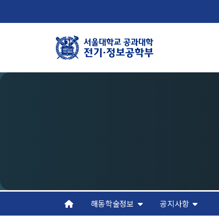
학부뉴스
학
뉴스
학
ECE LIFE
연
조
오
해동학술정보
공지사항