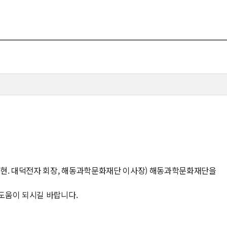
뮤니티
30주년
시
30주년 기념 동영상
사
회고록
업ㆍ진로
학부 비전
학
행사 사진
사
학부장 감사 인사
학생활
타
현. 대덕전자 회장, 해동과학문화재단 이사장) 해동과학문화재단을
도움이 되시길 바랍니다.