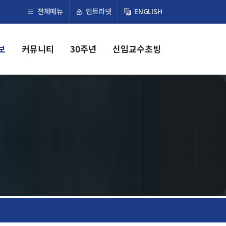
×
인트라넷
전체메뉴
ENGLISH
보
커뮤니티
30주년
신임교수초빙
교육
학부
교과과정
교과목이수규정
대학원
교과과정
교과목이수규정
연합전공 인공지능 반도체공학
연합전공 인공지능
연합전공 지능형 통신
협동과정 인공지능