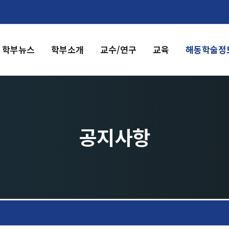
학부뉴스
학부소개
교수/연구
교육
해동학술정
부소개
교수/연구
부장 인사말
교수
전임교수
혁
객원교수
직도
명예교수 및 전직교수
공지사항
역대학부장
시는 길
연구실/연구소
연구실
연구소
세미나 영상
e-TEC Talks
전기정보세미나