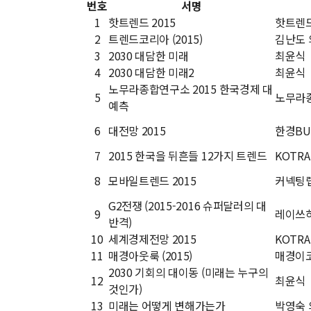
번호
서명
1
핫트렌드 2015
핫트렌
2
트렌드코리아 (2015)
김난도 
3
2030 대담한 미래
최윤식
4
2030 대담한 미래2
최윤식
노무라종합연구소 2015 한국경제 대
5
노무라
예측
6
대전망 2015
한경BU
7
2015 한국을 뒤흔들 12가지 트렌드
KOTRA
8
모바일트렌드 2015
커넥팅
G2전쟁 (2015-2016 슈퍼달러의 대
9
레이쓰
반격)
10
세계경제전망 2015
KOTRA
11
매경아웃룩 (2015)
매경이
2030 기회의 대이동 (미래는 누구의
12
최윤식
것인가)
13
미래는 어떻게 변해가는가
박영숙 