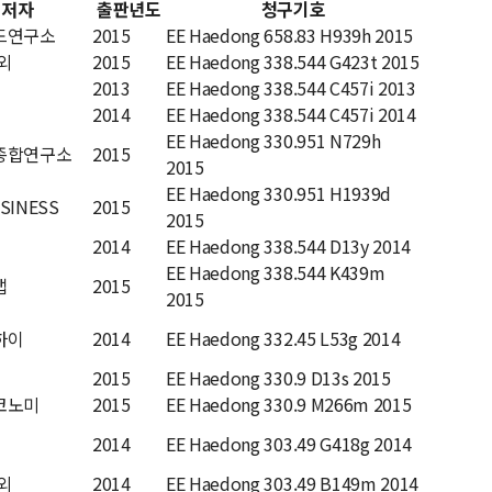
저자
출판년도
청구기호
드연구소
2015
EE Haedong 658.83 H939h 2015
외
2015
EE Haedong 338.544 G423t 2015
2013
EE Haedong 338.544 C457i 2013
2014
EE Haedong 338.544 C457i 2014
EE Haedong 330.951 N729h
종합연구소
2015
2015
EE Haedong 330.951 H1939d
SINESS
2015
2015
2014
EE Haedong 338.544 D13y 2014
EE Haedong 338.544 K439m
랩
2015
2015
하이
2014
EE Haedong 332.45 L53g 2014
2015
EE Haedong 330.9 D13s 2015
코노미
2015
EE Haedong 330.9 M266m 2015
2014
EE Haedong 303.49 G418g 2014
외
2014
EE Haedong 303.49 B149m 2014