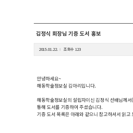
해동학술정보
커
소개
입
김정식 회장님 기증 도서 홍보
공지사항
학
보유도서
취
2015.01.22.
조회수 123
l
장
행
안녕하세요~
대
해동학술정보실 김아리입니다.
기
해동학술정보실의 설립자이신 김정식 선배님께서(
통해 도서를 기증하여 주셨습니다.
기증 도서 목록은 아래와 같으니 참고하셔서 읽고 