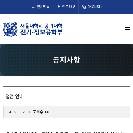
×
인트라넷
전체메뉴
ENGLISH
학부뉴스
뉴스
ECE LIFE
공지사항
학부소개
학부장 인사말
연혁
정전 안내
조직도
오시는 길
2015.11.25.
조회수 145
l
교수/연구