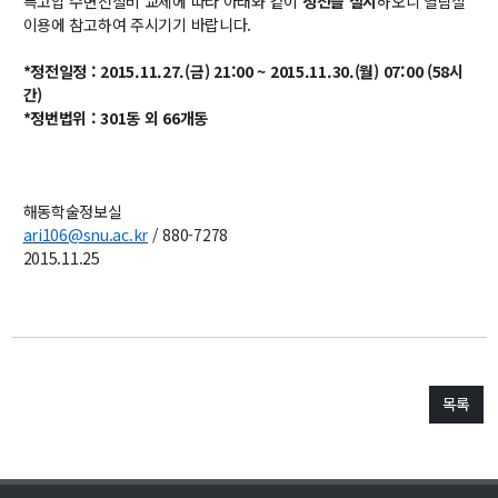
특고압 수변전설비 교체에 따라 아래와 같이
정전을 실시
하오니 열람실
이용에 참고하여 주시기기 바랍니다.
교수
전임교수
*정전일정 : 2015.11.27.(금) 21:00 ~ 2015.11.30.(월) 07:00 (58시
객원교수
간)
명예교수 및 전직교수
*정번법위 : 301동 외 66개동
역대학부장
연구실/연구소
연구실
해동학술정보실
연구소
ari106@snu.ac.kr
/ 880-7278
세미나 영상
2015.11.25
e-TEC Talks
전기정보세미나
교육
목록
학부
교과과정
교과목이수규정