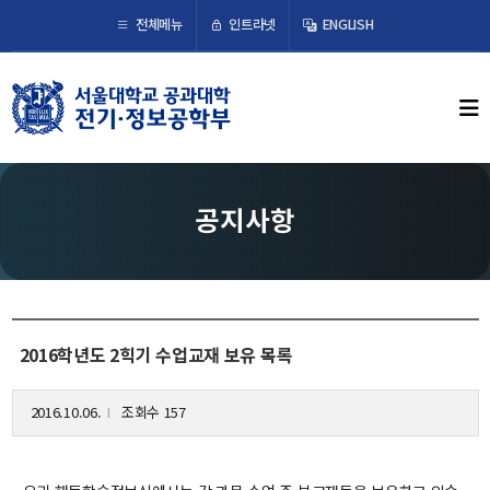
×
인트라넷
전체메뉴
ENGLISH
학부뉴스
뉴스
ECE LIFE
공지사항
학부소개
학부장 인사말
연혁
2016학년도 2힉기 수업교재 보유 목록
조직도
오시는 길
2016.10.06.
조회수 157
l
교수/연구