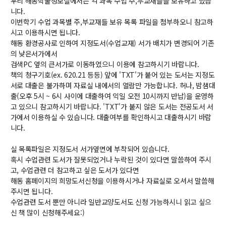
우리 해동학술정보실에서는 각 과목 수업 주,부교재들을 보유하고 있습
니다.
교수
이번학기 수업 과목별 주,부교재들 보유 목록 파일을 첨부하오니 참고하
전임교수
시고 이용하시면 됩니다.
객원교수
해동 환경공사로 인하여 지정도서(수업교재) 서가 배치가 변경되어 기존
명예교수 및 전직교수
의 낮은서가에서
역대학부장
검색PC 옆의 큰서가로 이동하였으니 이용에 참고하시기 바랍니다.
연구실/연구소
책의 청구기호(ex. 620.21 등등) 앞에 'TXT'가 붙어 있는 도서는 지정도
서로 대출은 불가하며 자료실 내에서의 열람만 가능합니다. 허나, 밤샘대
연구실
출(오후 5시 ~ 6시 사이에 대출하여 익일 오전 10시까지 반납)을 운영하
연구소
고 있으니 참고하시기 바랍니다. 'TXT'가 붙지 않은 도서는 전공도서 서
세미나 영상
가에서 이용하실 수 있습니다. 대출여부를 확인하시고 대출하시기 바랍
e-TEC Talks
니다.
전기정보세미나
실 목록파일은 지정도서 서가옆면에 부착되어 있습니다.
혹시 수업관련 도서가 잘못되었거나 누락된 것이 있다면 말씀하여 주시
교육
고, 수업관련 더 참고하고 싶은 도서가 있다면
해동 홈페이지의 희망도서신청을 이용하시거나 자료실로 오셔서 말씀해
학부
주시면 됩니다.
교과과정
수업관련 도서 뿐만 아니라 일반교양도서도 신청 가능하시니 읽고 싶으
교과목이수규정
신 책 많이 신청해주세요:)