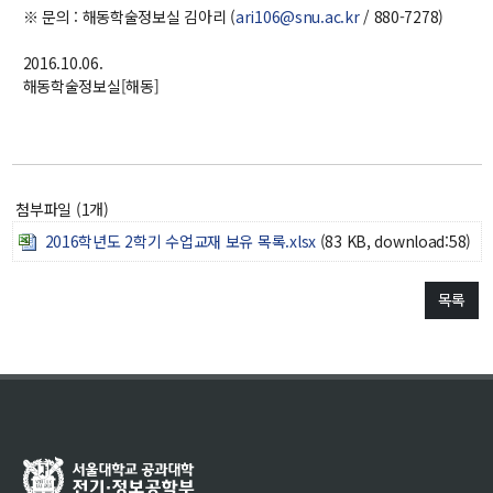
대학원
※ 문의 : 해동학술정보실 김아리 (
ari106@snu.ac.kr
/ 880-7278)
교과과정
교과목이수규정
2016.10.06.
해동학술정보실[해동]
연합전공 인공지능 반도체공학
연합전공 인공지능
연합전공 지능형 통신
협동과정 인공지능
첨부파일 (1개)
2016학년도 2학기 수업교재 보유 목록.xlsx
(83 KB, download:58)
해동학술정보
목록
소개
공지사항
보유도서
커뮤니티
입시