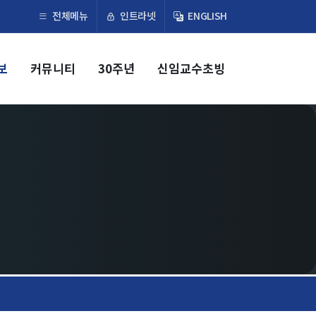
×
인트라넷
전체메뉴
ENGLISH
보
커뮤니티
30주년
신임교수초빙
교육
학부
교과과정
교과목이수규정
대학원
교과과정
교과목이수규정
연합전공 인공지능 반도체공학
연합전공 인공지능
연합전공 지능형 통신
협동과정 인공지능