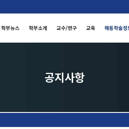
학부뉴스
학부소개
교수/연구
교육
해동학술정
부소개
교수/연구
부장 인사말
교수
전임교수
혁
객원교수
직도
명예교수 및 전직교수
공지사항
역대학부장
시는 길
연구실/연구소
연구실
연구소
세미나 영상
e-TEC Talks
전기정보세미나