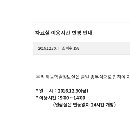
해동학술정보
커
소개
입
자료실 이용시간 변경 안내
공지사항
학
보유도서
취
2016.12.30.
조회수 158
l
장
행
우리 해동학술정보실은 금일 종무식으로 인하여 자
대
기
* 일 시 : 2016.12.30(금)
* 이용시간 : 9:00 ~ 14:00
(열람실은 변동없이 24시간 개방)