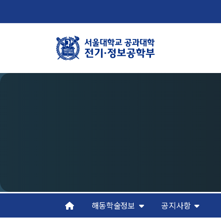
학부뉴스
학
뉴스
학
ECE LIFE
연
조
오
해동학술정보
공지사항