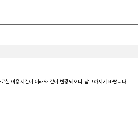
뮤니티
30주년
시
30주년 기념 동영상
사
회고록
업ㆍ진로
학부 비전
학
행사 사진
사
학부장 감사 인사
료실 이용시간이 아래와 같이 변경되오니, 참고하시기 바랍니다.
학생활
타