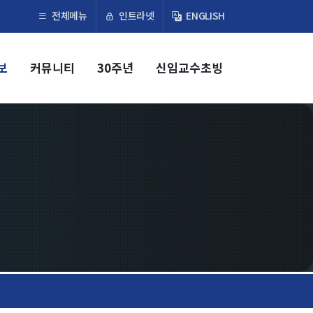
×
인트라넷
전체메뉴
ENGLISH
보
커뮤니티
30주년
신임교수초빙
교육
학부
교과과정
교과목이수규정
대학원
교과과정
교과목이수규정
연합전공 인공지능 반도체공학
연합전공 인공지능
연합전공 지능형 통신
협동과정 인공지능