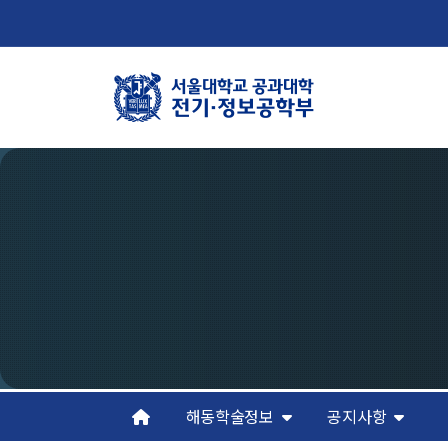
학부뉴스
학
뉴스
학
ECE LIFE
연
조
오
해동학술정보
공지사항