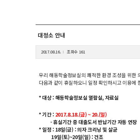
해동학술정보
커
소개
입
대청소 안내
공지사항
학
보유도서
취
2017.08.16.
조회수 161
l
장
행
우리 해동학술정보실의 쾌적한 환경 조성을 위한 
다음과 같이 휴실하오니 일정 확인하시고 이용에 
대
기
* 대상 : 해동학술정보실 열람실, 자료실
* 기간 :
2017.8.18.(금) ~ 20.(일)
- 휴실기간 중 대출도서 반납기간 자동 연장
* 일정 : 18일(금) : 의자 크리닝 및 살균
19일(토)~20일(일) : 건조