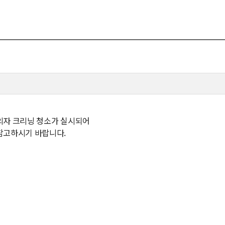
뮤니티
30주년
시
30주년 기념 동영상
사
회고록
업ㆍ진로
학부 비전
학
행사 사진
사
학부장 감사 인사
의자 크리닝 청소가 실시되어
참고하시기 바랍니다.
학생활
타