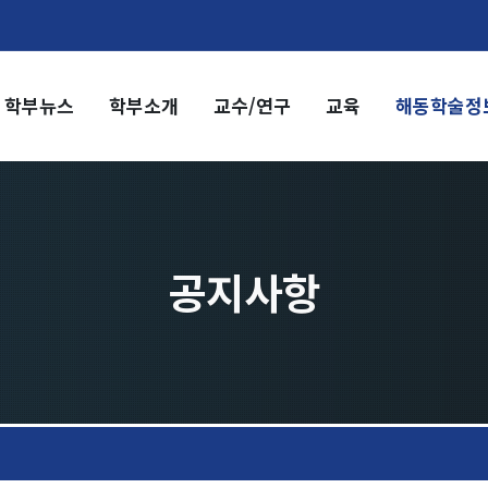
학부뉴스
학부소개
교수/연구
교육
해동학술정
부소개
교수/연구
부장 인사말
교수
전임교수
혁
객원교수
직도
명예교수 및 전직교수
공지사항
역대학부장
시는 길
연구실/연구소
연구실
연구소
세미나 영상
e-TEC Talks
전기정보세미나