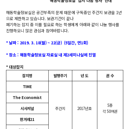
해동학술정보실 '잡지 나눔 행사' 안내
교수
해동학술정보실은 공간부족의 문제 때문에 구독중인 주간지 보관을 1년
전임교수
으로 제한하고 있습니다. 보관기간이 끝나
객원교수
폐기하는 잡지 중 이를 필요로 하는 학생에게 아래와 같이 나눔 행사를
명예교수 및 전직교수
진행하오니 많은 관심과 참여바랍니다.
역대학부장
연구실/연구소
* 날짜 : 2019. 3. 18(월) ~ 22(금) (5일간, 연1회)
연구실
* 장소 : 해동학술정보실 자료실 내 제2세미나실에 진열
연구소
세미나 영상
* 대상잡지
e-TEC Talks
잡지명
발행주기
년 도
권 수
전기정보세미나
TIME
교육
The Economist
5종
학부
시사저널
주간지
2017년호
각 50여권
교과과정
교과목이수규정
한겨레21