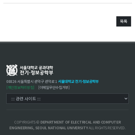
학사
취업ㆍ진로
목록
장학
행사
대학생활
기타
30주년
08826 서울특별시 관악구 관악로 1
서울대학교 전기·정보공학부
30주년 기념 동영상
[개인정보처리방침]
[이메일무단수집거부]
회고록
학부 비전
행사 사진
COPYRIGHTS ©
DEPARTMENT OF ELECTRICAL AND COMPUTER
학부장 감사 인사
ENGINEERING, SEOUL NATIONAL UNIVERSITY
ALL RIGHTS RESERVED.