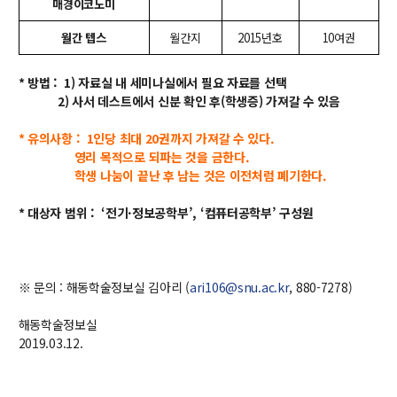
대학원
매경이코노미
교과과정
월간 텝스
월간지
2015년호
10여권
교과목이수규정
연합전공 인공지능 반도체공학
* 방법 : 1) 자료실 내 세미나실에서 필요 자료를 선택
연합전공 인공지능
2) 사서 데스트에서 신분 확인 후(학생증) 가져갈 수 있음
연합전공 지능형 통신
* 유의사항 : 1인당 최대 20권까지 가져갈 수 있다.
영리 목적으로 되파는 것을 금한다.
협동과정 인공지능
학생 나눔이 끝난 후 남는 것은 이전처럼 폐기한다.
해동학술정보
* 대상자 범위 : ‘전기·정보공학부’, ‘컴퓨터공학부’ 구성원
소개
공지사항
※ 문의 : 해동학술정보실 김아리 (
ari106@snu.ac.kr
, 880-7278)
보유도서
해동학술정보실
2019.03.12.
커뮤니티
입시