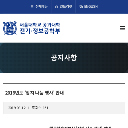
×
인트라넷
전체메뉴
ENGLISH
학부뉴스
뉴스
ECE LIFE
공지사항
학부소개
학부장 인사말
연혁
2019년도 '잡지 나눔 행사' 안내
조직도
오시는 길
2019.03.12.
조회수 151
l
교수/연구