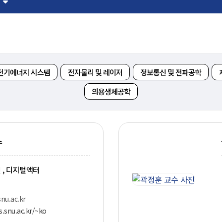
뮤니티
30주년
시
30주년 기념 동영상
사
회고록
전기에너지 시스템
전자물리 및 레이저
정보통신 및 전파공학
업ㆍ진로
학부 비전
의용생체공학
학
행사 사진
사
학부장 감사 인사
학생활
수
타
 , 디지털액터
nu.ac.kr
s.snu.ac.kr/~ko