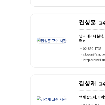
권성훈
교
면역 데이터 분석,
러닝
02-880-1736
skwon@snu.ac
http://binel.sn
김성재
교
액체 반도체, 바이오
02-880-1665