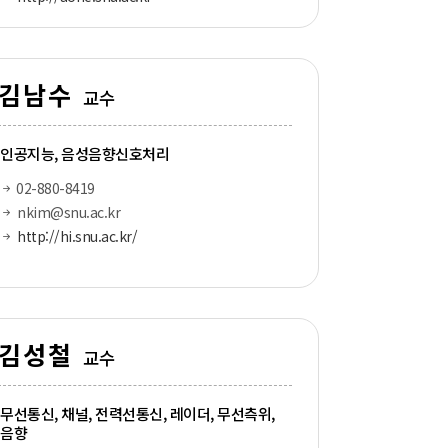
김남수
교수
인공지능, 음성음향신호처리
02-880-8419
nkim@snu.ac.kr
http://hi.snu.ac.kr/
김성철
교수
무선통신, 채널, 전력선통신, 레이더, 무선측위,
음향