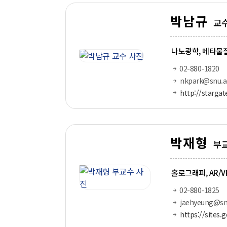
박남규
교
나노광학, 메타물
02-880-1820
nkpark@snu.ac
http://stargat
박재형
부
홀로그래피, AR/V
02-880-1825
jaehyeung@snu
https://sites