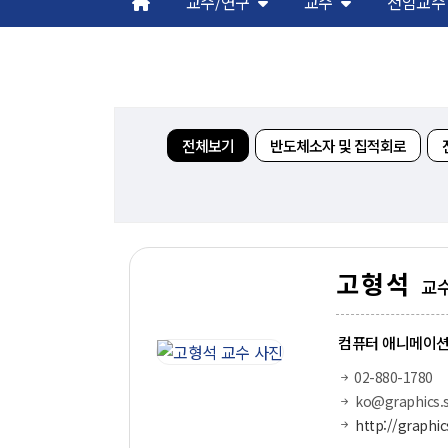
교수/연구
교수
전임교수
해동학술정보
커
소개
입
공지사항
학
전체보기
반도체소자 및 집적회로
보유도서
취
장
행
대
고형석
교
기
컴퓨터 애니메이션
02-880-1780
ko@graphics.s
http://graphic