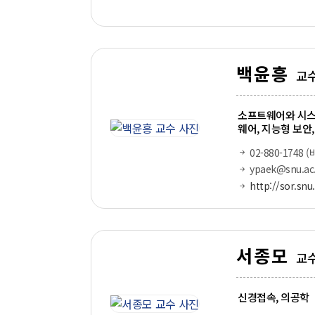
백윤흥
교
소프트웨어와 시스
웨어, 지능형 보안,
02-880-1748 (
ypaek@snu.ac.
http://sor.snu.
서종모
교
신경접속, 의공학