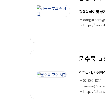
광집적회로 및 양
donguknam@sn
https://www.
문수묵
교
컴파일러, 가상머신
02-880-1814
smoon@snu.ac
https://altair