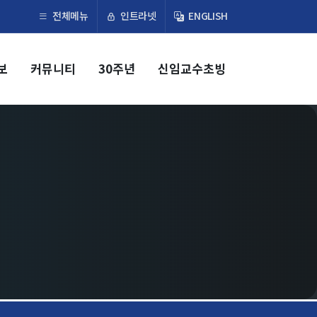
×
인트라넷
전체메뉴
ENGLISH
보
커뮤니티
30주년
신임교수초빙
교육
학부
교과과정
교과목이수규정
대학원
교과과정
교과목이수규정
연합전공 인공지능 반도체공학
연합전공 인공지능
연합전공 지능형 통신
협동과정 인공지능