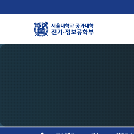
학부뉴스
학
뉴스
학
ECE LIFE
연
조
오