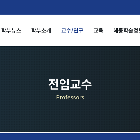
학부뉴스
학부소개
교수/연구
교육
해동학술정
부소개
교수/연구
부장 인사말
교수
전임교수
혁
객원교수
직도
명예교수 및 전직교수
전임교수
역대학부장
시는 길
연구실/연구소
Professors
연구실
연구소
세미나 영상
e-TEC Talks
전기정보세미나