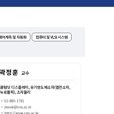
신임교수초빙
초빙안내
지원서 작성
제어계측 및 자동화
컴퓨터 및 VLSI 시스템
곽정훈
교수
퀀텀닷 디스플레이, 유기반도체소자(열전소자,
뉴로몰픽), 소자물리
02-880-1781
jkwak@snu.ac.kr
http://aone.snu.ac.kr