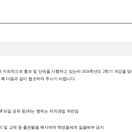
뮤니티
30주년
시
30주년 기념 동영상
사
회고록
업ㆍ진로
학부 비전
학
행사 사진
사
학부장 감사 인사
지속적으로 홍보 및 단속을 시행하고 있는바 2024학년도 2학기 개강을 
학생활
도록 다음과 같이 협조하여 주시기 바랍니다.
타
PDF파일 공유 등)하는 행위는 저작권법 위반임
금지 및 교재 등 출판물을 복사하여 학생들에게 일괄배부 금지