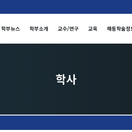
학부뉴스
학부소개
교수/연구
교육
해동학술정
부소개
교수/연구
부장 인사말
교수
전임교수
혁
객원교수
직도
명예교수 및 전직교수
학사
역대학부장
시는 길
연구실/연구소
연구실
연구소
세미나 영상
e-TEC Talks
전기정보세미나