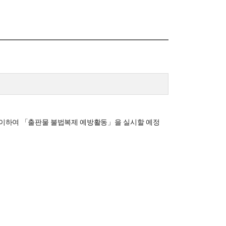
신임교수초빙
초빙안내
지원서 작성
맞이하여 「출판물 불법복제 예방활동」을 실시할 예정