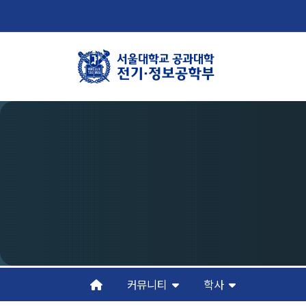
학부뉴스
학
뉴스
학
ECE LIFE
연
조
오
커뮤니티
학사