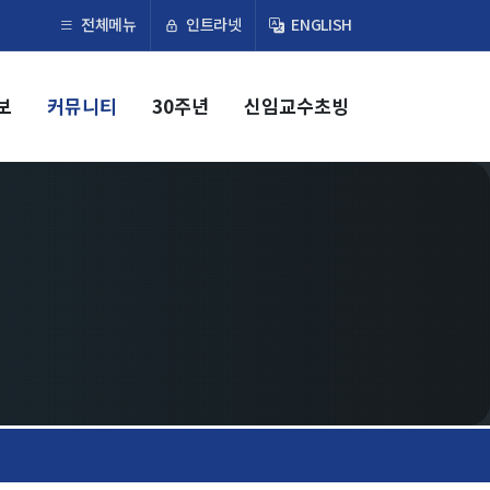
×
인트라넷
전체메뉴
ENGLISH
보
커뮤니티
30주년
신임교수초빙
교육
학부
교과과정
교과목이수규정
대학원
교과과정
교과목이수규정
연합전공 인공지능 반도체공학
연합전공 인공지능
연합전공 지능형 통신
협동과정 인공지능