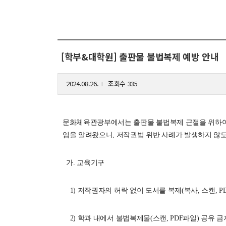
해동학술정보
커
소개
입
[학부&대학원] 출판물 불법복제 예방 안내
공지사항
학
보유도서
취
2024.08.26.
조회수 335
l
장
행
문화체육관광부에서는 출판물 불법복제 근절을 위하여 
대
임을 알려왔으니, 저작권법 위반 사례가 발생하지 않
기
가. 교육기구
1) 저작권자의 허락 없이 도서를 복제(복사, 스캔, 
2) 학과 내에서 불법복제물(스캔, PDF파일) 공유 