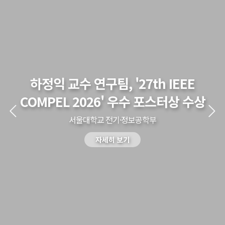
대학원
교과과정
교과목이수규정
연합전공 인공지능 반도체공학
연합전공 인공지능
연합전공 지능형 통신
하정익 교수 연구팀, '27th IEEE
협동과정 인공지능
COMPEL 2026' 우수 포스터상 수상
해동학술정보
서울대학교 전기·정보공학부
소개
자세히 보기
공지사항
보유도서
커뮤니티
입시