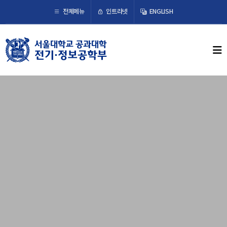
×
인트라넷
전체메뉴
ENGLISH
학부뉴스
뉴스
ECE LIFE
학부소개
학부장 인사말
연혁
조직도
오시는 길
교수/연구