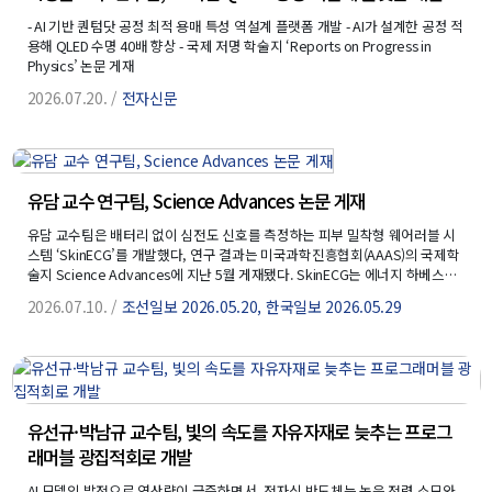
- AI 기반 퀀텀닷 공정 최적 용매 특성 역설계 플랫폼 개발 - AI가 설계한 공정 적
용해 QLED 수명 40배 향상 - 국제 저명 학술지 ‘Reports on Progress in
Physics’ 논문 게재
2026.07.20. /
전자신문
유담 교수 연구팀, Science Advances 논문 게재
유담 교수팀은 배터리 없이 심전도 신호를 측정하는 피부 밀착형 웨어러블 시
스템 ‘SkinECG’를 개발했다, 연구 결과는 미국과학진흥협회(AAAS)의 국제학
술지 Science Advances에 지난 5월 게재됐다. SkinECG는 에너지 하베스팅
과 인체 결합 무선전력전송 기술을 결합해, 여러 발전소자의 전력을 인체 표면
2026.07.10. /
조선일보 2026.05.20, 한국일보 2026.05.29
을 따라 심전도센서로 전달한다. 서로 다른 주파수 채널로 간섭을 줄여 배터리
·전선 없이 센서를 안정적으로 구동한다. 생체신호 모니터링과 웨어러블·이
식 기기의 전력공급 기술로 확장될 수 있으며, 조선일보 등 매체가 보도했다.
유선규·박남규 교수팀, 빛의 속도를 자유자재로 늦추는 프로그
래머블 광집적회로 개발
AI 모델의 발전으로 연산량이 급증하면서, 전자식 반도체는 높은 전력 소모와