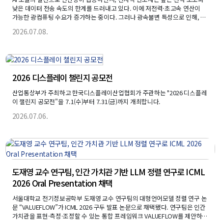
낮은 데이터 전송 속도의 한계를 드러내고 있다. 이에 저전력·초고속 연산이
가능한 광컴퓨팅 수요가 증가하는 중이다. 그러나 광속불변 특성으로 인해, 광
컴퓨팅에 필요한 Buffer 및 메모리 기능의 구현에는 근본적 어려움이 있다. 이
2026.07.08.
에 연구팀은 프로그래밍이 가능한 광집적회로를 활용해 빛 신호의 속도와 모
양을 자유자재로 제어할 수 있는 성과를 거뒀다. 이는 현재까지 제시된 방식 중
가장 높은 자유도로 느린 빛을 제어할 수 있음을 증명한 것이다.
2026 디스플레이 챌린지 공모전
산업통상부가 주최하고 한국디스플레이산업협회가 주관하는 "2026 디스플레
이 챌린지 공모전"을 7.1(수)부터 7.31(금)까지 개최합니다.
2026.07.06.
도재영 교수 연구팀, 인간 가치관 기반 LLM 정렬 연구로 ICML
2026 Oral Presentation 채택
서울대학교 전기정보공학부 도재영 교수 연구팀의 대형언어모델 정렬 연구 논
문 “VALUEFLOW”가 ICML 2026 구두 발표 논문으로 채택됐다. 연구팀은 인간
가치관을 표현·측정·조정할 수 있는 통합 프레임워크 VALUEFLOW를 제안하