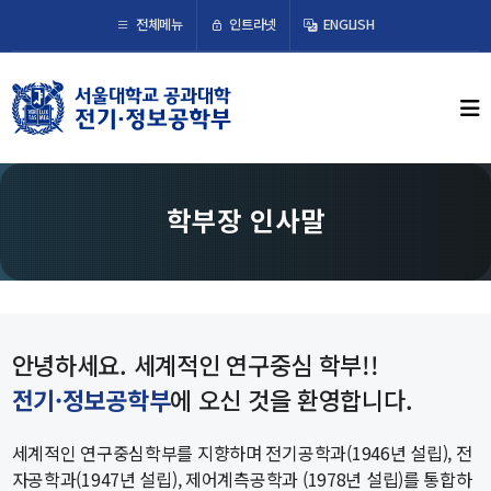
×
인트라넷
전체메뉴
ENGLISH
학부뉴스
뉴스
ECE LIFE
학부장 인사말
학부소개
학부장 인사말
연혁
안녕하세요. 세계적인 연구중심 학부!!
조직도
전기·정보공학부
에 오신 것을 환영합니다.
오시는 길
세계적인 연구중심학부를 지향하며 전기공학과(1946년 설립), 전
교수/연구
자공학과(1947년 설립), 제어계측공학과 (1978년 설립)를 통합하