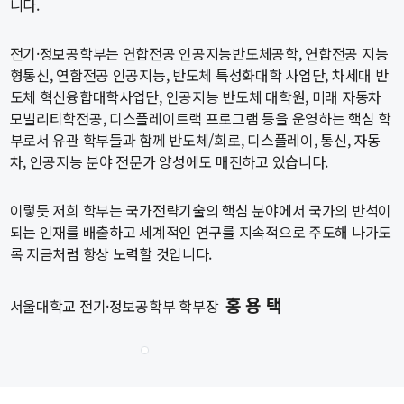
니다.
학사
취업ㆍ진로
전기·정보공학부는 연합전공 인공지능반도체공학, 연합전공 지능
형통신, 연합전공 인공지능, 반도체 특성화대학 사업단, 차세대 반
장학
도체 혁신융합대학사업단, 인공지능 반도체 대학원, 미래 자동차
행사
모빌리티학전공, 디스플레이트랙 프로그램 등을 운영하는 핵심 학
부로서 유관 학부들과 함께 반도체/회로, 디스플레이, 통신, 자동
대학생활
차, 인공지능 분야 전문가 양성에도 매진하고 있습니다.
기타
이렇듯 저희 학부는 국가전략기술의 핵심 분야에서 국가의 반석이
30주년
되는 인재를 배출하고 세계적인 연구를 지속적으로 주도해 나가도
록 지금처럼 항상 노력할 것입니다.
30주년 기념 동영상
회고록
홍 용 택
서울대학교 전기·정보공학부 학부장
학부 비전
행사 사진
학부장 감사 인사