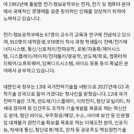
여 1992년에 출발한 전기·정보공학부는 전자, 전기 및 컴퓨터 분야
교수
에서 국제적인 경쟁력을 갖춘 창의적인 인재를 양성하기 위하여
전임교수
노력하고 있습니다.
객원교수
명예교수 및 전직교수
전기·정보공학부에는 67명의 교수가 교육과 연구에 전념하고 있으
역대학부장
며, 910명의 대학원생, 976명의 학사 과정 학생들이 전력/전기에
연구실/연구소
너지시스템, 통신/신호처리/전파공학, 로봇/자동화/제어시스
연구실
템, 디스플레이/레이저/전자물리/광공학, 반도체/회로, 컴퓨터하
연구소
드웨어/소프트웨어, 임베디드시스템, 바이오 응용 등의 폭넓은 분
세미나 영상
야에서 공부하고 있습니다.
e-TEC Talks
전기정보세미나
대한민국 정부는 12대 국가전략기술을 바탕으로 2027년에 G5 과
학기술 강국으로 들어 가겠다는 청사진을 밝혔습니다. 12대 국가
교육
전략기술은 크게, 반도체/디스플레이, 이차전지, 첨단 모빌리티, 차
세대 원자력 등 민간주도 초격차 기술개발을 목표로 하는 혁신선
학부
도 분야, 첨단 바이오, 우주항공/해양, 수소, 사이버 보안 등 민관협
교과과정
업 대체불가 원천기술 확보를 목표로 하는 미래도전 분야, 인공지
교과목이수규정
능, 차세대 통신, 첨단로봇/제조, 양자 등 공공주도 핵심원천기술