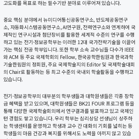
대학원
고도화를 목표로 하는 필수기반 분야로 이루어져 있습니다.
교과과정
교과목이수규정
중요 핵심 분야에서 뉴미디어통신공동연구소, 반도체공동연구
연합전공 인공지능 반도체공학
소, 자동화시스템공동연구소, AI연구원, 전력연구소와 연계하여 국
제적인 연구시설과 첨단장비를 활용한 세계적 수준의 연구를 수행
연합전공 인공지능
하고 있는 전기·정보공학부는 이러한 12대 국가전략기술을 이끌어
연합전공 지능형 통신
가는 핵심 전공 학부입니다. 또한 학부 소속 교수님들 다수가 IEEE
협동과정 인공지능
와 ACM 등 주요 국제학회의 Fellow, 한국공학한림원과 한국과학
기술한림원의 정회원, 주요 국제학술지의 Editor 및 국제학술대회
의 Chair로 활동하는 등 최고 수준의 국내외 학술활동을 수행하고
해동학술정보
있습니다.
소개
전기·정보공학부의 대부분의 학부생들과 대학원생들은 각종 장학
공지사항
금 혜택을 받고 있으며, 대학원생들은 BK21 FOUR 프로그램 등을
보유도서
통해 다양한 국제학술회의에서 연구결과를 발표하고 있고 국제인
턴 경험도 쌓고 있습니다. 우리 학부는 심리상담 선생님이 상주하
커뮤니티
는 학생센터를 운영하고 학생과 교수 간 대화의 기회를 넓히는 등
학생들의 마음 건강과 복지를 위해서도 노력을 아끼지 않고 있습
입시