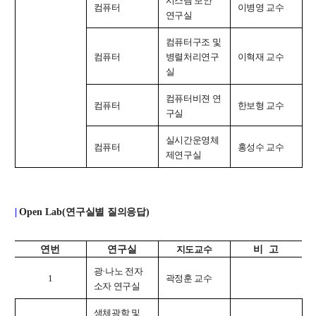
시스템 보안
컴퓨터
이병영 교수
연구실
컴퓨터구조 및
컴퓨터
병렬처리연구
이혁재 교수
실
컴퓨터비젼 연
컴퓨터
한보형 교수
구실
실시간운영체
컴퓨터
홍성수 교수
제연구실
|
Open Lab(
연구실별 질의응답
)
연번
연구실
지도교수
비 고
광
·
나노 전자
1
곽정훈 교수
소자 연구실
생체광학 및