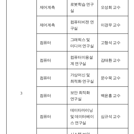
로봇학습 연구
제어계측
오성회 교수
실
컴퓨터비젼 연
제어계측
이경무 교수
구실
그래픽스 및
컴퓨터
고형석 교수
미디어 연구실
컴퓨터이용설
컴퓨터
김태환 교수
계 연구실
가상머신 및
컴퓨터
문수묵 교수
최적화 연구실
보안 최적화
3
컴퓨터
백윤흥 교수
연구실
데이타마이닝
컴퓨터
및 데이터베이
심규석 교수
스 연구실