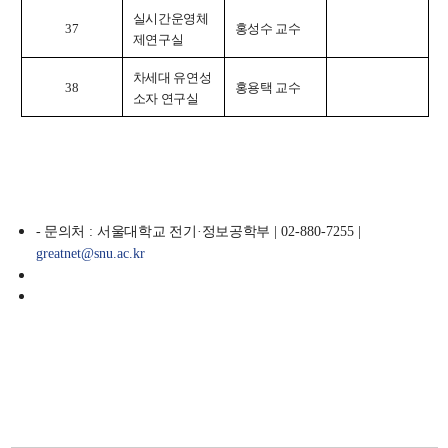
실시간운영체
37
홍성수 교수
제연구실
차세대 유연성
38
홍용택 교수
소자 연구실
- 문의처
:
서울대학교 전기
·
정보공학부
| 02-880-7255 |
greatnet@snu.ac.kr