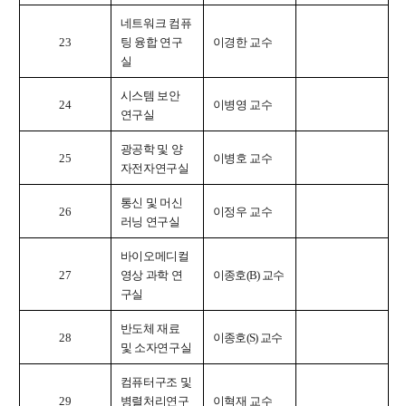
네트워크 컴퓨
23
팅 융합 연구
이경한 교수
실
시스템 보안
24
이병영 교수
연구실
광공학 및 양
25
이병호 교수
자전자연구실
통신 및 머신
26
이정우 교수
러닝 연구실
바이오메디컬
27
영상 과학 연
이종호
(B)
교수
구실
반도체 재료
28
이종호
(S)
교수
및 소자연구실
컴퓨터구조 및
29
병렬처리연구
이혁재 교수