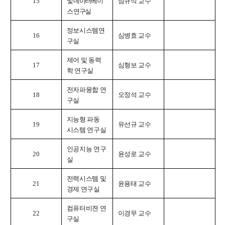
15
및 데이터베이
심규석 교수
스 연구실
정보시스템연
16
심병효 교수
구실
제어 및 동력
17
심형보 교수
학 연구실
전자파융합 연
18
오정석 교수
구실
지능형 파동
19
유선규 교수
시스템 연구실
인공지능 연구
20
윤성로 교수
실
전력시스템 및
21
윤용태 교수
경제 연구실
컴퓨터비젼 연
22
이경무 교수
구실