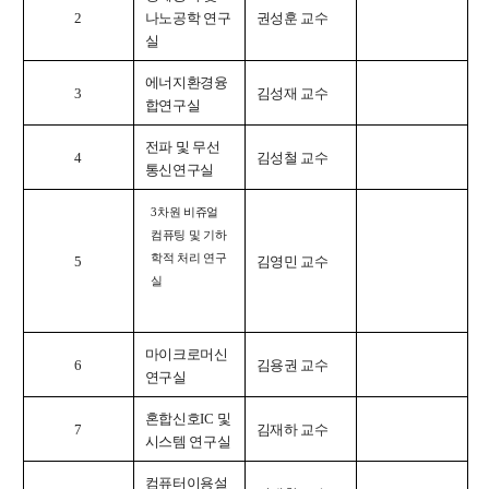
2
나노공학 연구
권성훈 교수
실
에너지환경융
3
김성재 교수
합연구실
전파 및 무선
4
김성철 교수
통신연구실
3
차원 비쥬얼
컴퓨팅 및 기하
학적 처리 연구
5
김영민 교수
실
마이크로머신
6
김용권 교수
연구실
혼합신호
IC
및
7
김재하 교수
시스템 연구실
컴퓨터이용설