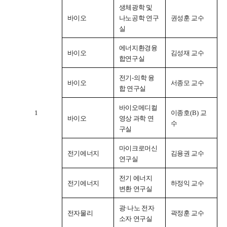
생체광학 및
학사
바이오
나노공학 연구
권성훈 교수
취업ㆍ진로
실
장학
에너지환경융
바이오
김성재 교수
합연구실
행사
대학생활
전기
-
의학 융
바이오
서종모 교수
합 연구실
기타
바이오메디컬
1
이종호
(B)
교
바이오
영상 과학 연
30주년
수
구실
30주년 기념 동영상
마이크로머신
전기에너지
김용권 교수
연구실
회고록
학부 비전
전기 에너지
전기에너지
하정익 교수
변환 연구실
행사 사진
광
·
나노 전자
학부장 감사 인사
전자물리
곽정훈 교수
소자 연구실