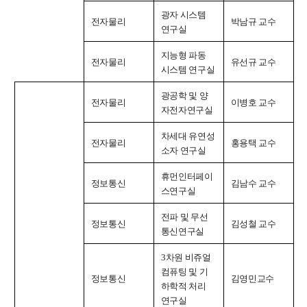
광자 시스템
신임교수초빙
전자물리
박남규 교수
연구실
초빙안내
지능형 파동
전자물리
유선규 교수
지원서 작성
시스템 연구실
광공학 및 양
전자물리
이병호 교수
자전자연구실
차세대 유연성
전자물리
홍용택 교수
소자 연구실
휴먼인터페이
정보통신
김남수 교수
스연구실
전파 및 무선
정보통신
김성철 교수
통신연구실
3
차원 비쥬얼
컴퓨팅 및 기
정보통신
김영민교수
하학적 처리
연구실