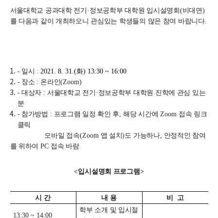
교수
서울대학교 공과대학 전기
·
정보공학부 대학원 입시설명회
(
비대면
)
전임교수
를 다음과 같이 개최하오니 관심있는 학생들의 많은 참여 바랍니다
.
객원교수
명예교수 및 전직교수
역대학부장
연구실/연구소
- 일시
:
2021. 8. 31.(
화
) 13:30 ~ 16:00
연구실
- 장소
:
온라인
(Zoom)
- 대상자
연구소
:
서울대학교 전기
·
정보공학부 대학원 진학에 관심 있는
분
세미나 영상
- 참가방법
:
프로그램 일정 확인 후
,
해당 시간에
Zoom
접속 링크
e-TEC Talks
클릭
전기정보세미나
모바일 접속
(Zoom
앱 설치
)
도 가능하나
,
안정적인 참여
를 위하여
PC
접속 바람
교육
<
입시설명회 프로그램
>
학부
교과과정
시 간
내 용
비 고
교과목이수규정
학부 소개 및 입시절
13:30 ~ 14:00