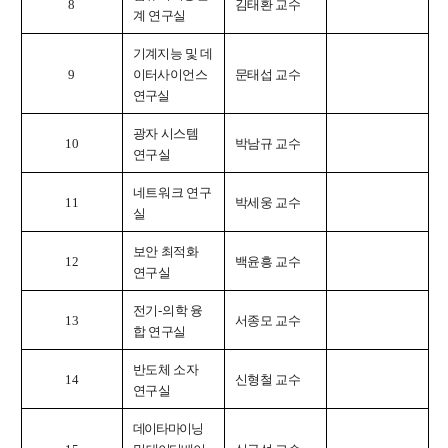
8
김태환 교수
계 연구실
기계지능 및 데
9
이터사이언스
문태섭 교수
연구실
광자 시스템
10
박남규 교수
연구실
네트워크 연구
11
박세웅 교수
실
보안 최적화
12
백윤흥 교수
연구실
전기
-
의학 융
13
서종모 교수
합 연구실
반도체 소자
14
신형철 교수
연구실
데이타마이닝