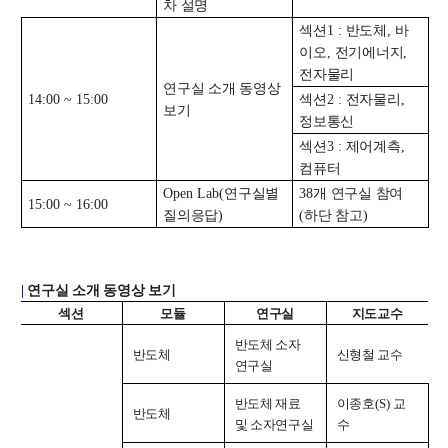
대학원
차 설명
교과과정
섹션
1 :
반도체
,
바
교과목이수규정
이오
,
전기에너지
,
전자물리
연합전공 인공지능 반도체공학
연구실 소개 동영상
14:00 ~ 15:00
섹션
2 :
전자물리
,
연합전공 인공지능
보기
정보통신
연합전공 지능형 통신
섹션
3 :
제어계측
,
컴퓨터
협동과정 인공지능
Open Lab(
연구실별
38
개 연구실 참여
15:00 ~ 16:00
질의응답
)
(
하단 참고
)
해동학술정보
소개
|
연구실 소개 동영상 보기
공지사항
섹션
모듈
연구실
지도교수
보유도서
반도체 소자
반도체
신형철 교수
연구실
커뮤니티
반도체 재료
이종호
(S)
교
반도체
및 소자연구실
수
입시