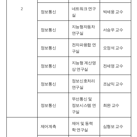
2
네트워크 연구
정보통신
박세웅 교수
실
지능형자동차
정보통신
서승우 교수
연구실
전자파융합 연
정보통신
오정석 교수
구실
지능형 계산영
정보통신
전세영 교수
상 연구실
정보신호처리
정보통신
조남익 교수
연구실
무선통신 및
정보통신
정보시스템 연
최완 교수
구실
제어 및 동력
제어계측
심형보 교수
학 연구실