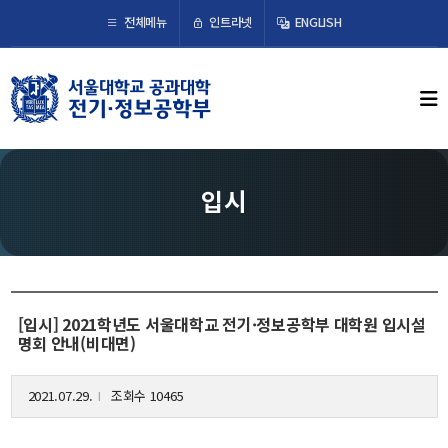
×
인트라넷
전체메뉴
ENGLISH
학부뉴스
뉴스
ECE LIFE
입시
학부소개
학부장 인사말
연혁
[입시] 2021학년도 서울대학교 전기·정보공학부 대학원 입시설
조직도
명회 안내(비대면)
오시는 길
2021.07.29.
조회수 10465
l
교수/연구