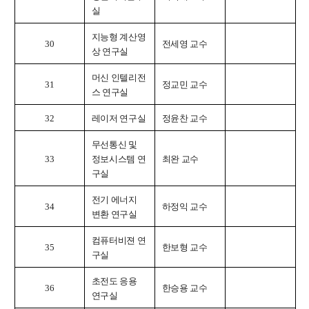
실
지능형 계산영
30
전세영 교수
상 연구실
머신 인텔리전
31
정교민 교수
스 연구실
32
레이저 연구실
정윤찬 교수
무선통신 및
33
정보시스템 연
최완 교수
구실
전기 에너지
34
하정익 교수
변환 연구실
컴퓨터비젼 연
35
한보형 교수
구실
초전도 응용
36
한승용 교수
연구실