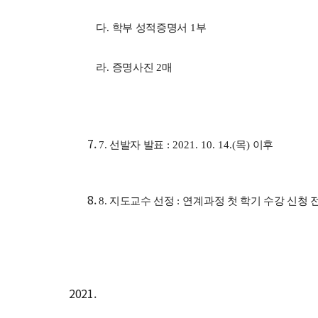
다
.
학부 성적증명서
1
부
라
.
증명사진
2
매
7. 선발자 발표
: 2021. 10. 14.(
목
)
이후
8. 지도교수 선정
:
연계과정 첫 학기 수강 신청 