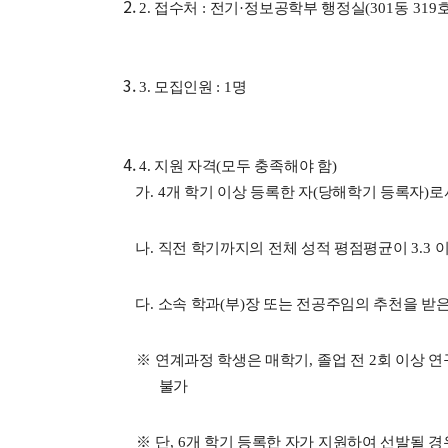
2. 접수처
:
전기
·
정보공학부 행정실
(301
동
319
3. 모집인원
: 1
명
4. 지원 자격
(
모두 충족해야 함
)
가
. 4
개 학기 이상 등록한 자
(
당해학기 등록자
)
로
나
.
직전 학기까지의 전체 성적 평점평균이
3.3
다
.
소속 학과
(
부
)
장 또는 전공주임의 추천을 받은
※
연계과정 학생은 매학기
,
졸업 전
2
회 이상 
불가
※
단
, 6
개 학기 등록한 자가 지원하여 선발될 경