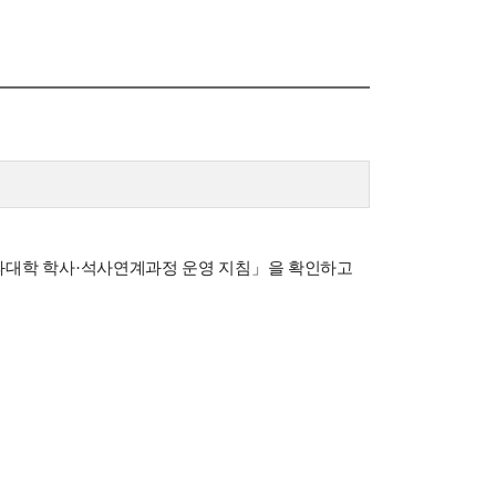
신임교수초빙
초빙안내
지원서 작성
과대학 학사
·
석사연계과정 운영 지침
」
을 확인하고