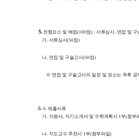
5. 전형요소 및 배점
(100
점
) :
서류심사
,
면접 및 구
가
.
서류심사
(50
점
)
나
.
면접 및 구술고사
(50
점
)
※
면접 및 구술고사의 일정 및 장소는 추후 공
6. 제출서류
가
.
지원서
,
자기소개서 및 수학계획서
1
부
(
첨부
나
.
지도교수 추천서
1
부
(
첨부파일
)