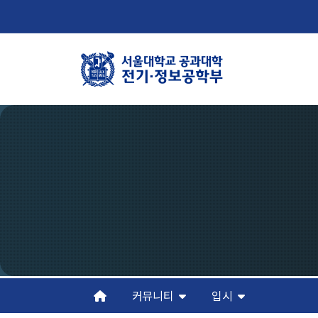
학부뉴스
학
뉴스
학
ECE LIFE
연
조
오
커뮤니티
입시