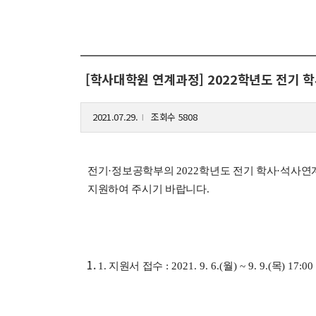
해동학술정보
커
소개
입
[학사대학원 연계과정] 2022학년도 전기 
공지사항
학
보유도서
취
2021.07.29.
조회수 5808
l
장
행
전기
·
정보공학부의
2022
학년도 전기 학사
·
석사연
대
지원하여 주시기 바랍니다
.
기
1. 지원서 접수
: 2021. 9. 6.(
월
) ~ 9. 9.(
목
) 17:00