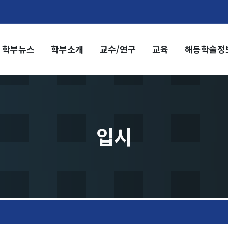
학부뉴스
학부소개
교수/연구
교육
해동학술정
부소개
교수/연구
부장 인사말
교수
전임교수
혁
객원교수
직도
명예교수 및 전직교수
입시
역대학부장
시는 길
연구실/연구소
연구실
연구소
세미나 영상
e-TEC Talks
전기정보세미나