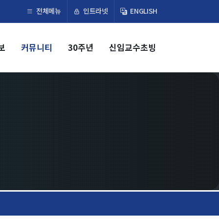
×
인트라넷
전체메뉴
ENGLISH
보
커뮤니티
30주년
신임교수초빙
교육
학부
교과과정
교과목이수규정
대학원
교과과정
교과목이수규정
연합전공 인공지능 반도체공학
연합전공 인공지능
연합전공 지능형 통신
협동과정 인공지능