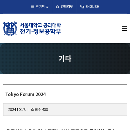
×
인트라넷
전체메뉴
ENGLISH
학부뉴스
뉴스
ECE LIFE
기타
학부소개
학부장 인사말
연혁
Tokyo Forum 2024
조직도
오시는 길
2024.10.17.
조회수 400
l
교수/연구