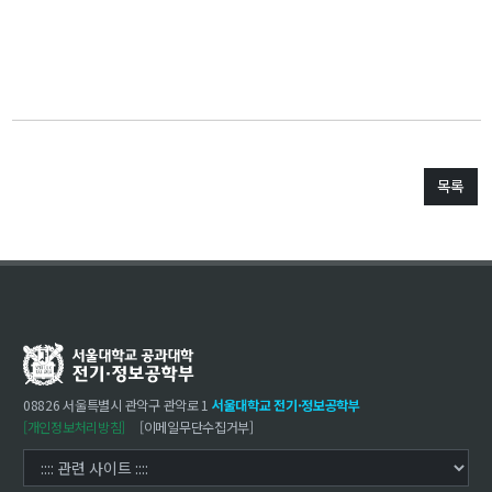
대학원
교과과정
교과목이수규정
연합전공 인공지능 반도체공학
연합전공 인공지능
연합전공 지능형 통신
목록
협동과정 인공지능
해동학술정보
소개
공지사항
보유도서
08826 서울특별시 관악구 관악로 1
서울대학교 전기·정보공학부
[개인정보처리방침]
[이메일무단수집거부]
커뮤니티
입시