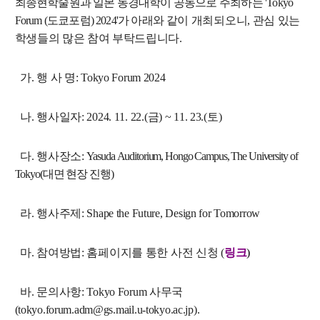
최종현학술원과 일본 동경대학이 공동으로 주최하는 'Tokyo
교수
Forum (도쿄포럼) 2024'가 아래와
같이 개최되오니, 관심 있는
전임교수
학생들의 많은 참여 부탁드립니다.
객원교수
명예교수 및 전직교수
가. 행 사 명:
Tokyo Forum 2024
역대학부장
연구실/연구소
나. 행사일자: 2024. 11. 22.(금) ~ 11. 23.(토)
연구실
연구소
다. 행사장소:
Yasuda Auditorium, Hongo Campus, The University of
세미나 영상
Tokyo(대면 현장 진행)
e-TEC Talks
전기정보세미나
라. 행사주제:
Shape the Future, Design for Tomorrow
교육
마. 참여방법:
홈페이지를 통한 사전 신청 (
링크
)
학부
교과과정
바. 문의사항:
Tokyo Forum 사무국
교과목이수규정
(tokyo.forum.adm@gs.mail.u-tokyo.ac.jp).