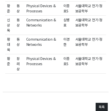
황
동
Physical Devices &
이종
서울대학교
전기
·
정
준
상
Processes
호
S
보공학부
신
동
Communication &
심병
서울대학교
전기
·
정
상
상
Networks
효
보공학부
목
황
동
Communication &
이경
서울대학교
전기
·
정
대
상
Networks
한
보공학부
욱
황
장
Physical Devices &
이종
서울대학교
전기
·
정
준
려
Processes
호
S
보공학부
상
목록