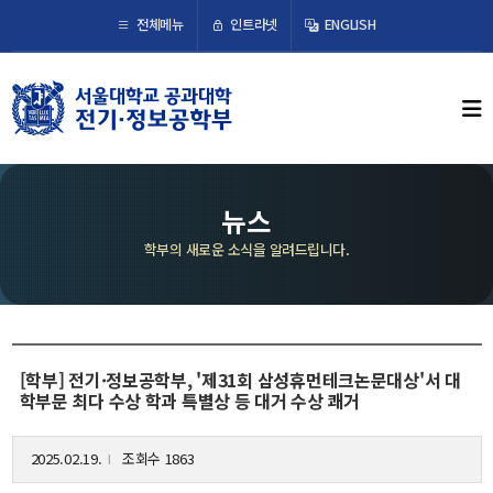
×
인트라넷
전체메뉴
ENGLISH
학부뉴스
뉴스
ECE LIFE
뉴스
학부의 새로운 소식을 알려드립니다.
학부소개
학부장 인사말
연혁
조직도
[학부] 전기·정보공학부, '제31회 삼성휴먼테크논문대상'서 대
학부문 최다 수상 학과 특별상 등 대거 수상 쾌거
오시는 길
2025.02.19.
조회수 1863
l
교수/연구