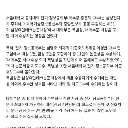
교수
전임교수
서울대학교
공과대학
전기
·
정보공학부
(
학부장
홍용택
교수
)
는
삼성전자
객원교수
가
주최하고
과학기술정보통신부와
중앙일보가
공동
후원하는
제
31
명예교수 및 전직교수
회
삼성휴먼테크논문대상
’
에서
대학부문
특별상, 대학부문 대상을
포
역대학부장
함
대거
수상하는
영광을
안았다
.
연구실/연구소
특히
,
전기
·
정보공학부는
심병효
·
최재혁
·
이종호
S·
박세웅
·
이경한
교수
연
연구실
구실에서
대상
1
편
,
금상
2
편을
포함하여
총
11
편의
논문상을
수상하여
,
연구소
‘
대학부문
최다
수상
학과
’
특별상을
작년에 이어 올해에도 수상하였으며
,
세미나 영상
'
최다
논문제출
지도교수'
특별상
또한
서울대학교
전기
·
정보공학부
이종
e-TEC Talks
호
S
교수에
돌아갔다
.
특별상은
전기정보세미나
삼성
휴먼테크논문대상에서
개별
수상자에게
수여하는
개인
상
이외에
우수한
성과를
나타낸
대학
및
지도교수에
수여하는
상이다
.
교육
대학부문
총
10
개
분야에
수여되는
개인
시상
중
전기
·
정보공학부는
전
분야
최고상에
해당하는
대상
(
상금
4
천만원
)
과
회로설계
분야
및 신호처
학부
리 분야 금상
(
상금
2
천만원
)
을
각각
수상하는
등
질과
양
측면
모두에
교과과정
서
최고
수상
실적을
보였다
.
교과목이수규정