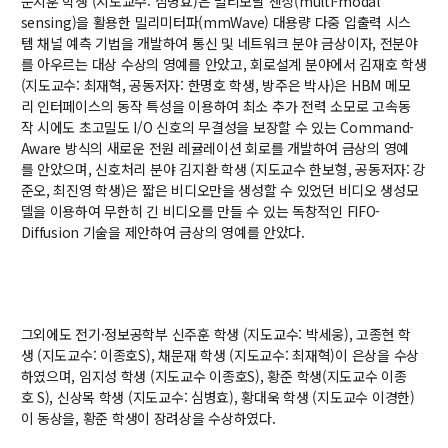
대학원
문지훈
학생
(
지도교수
:
심병효
)
은
멀티모달
센싱
(multi-modal
sensing)
을
활용한
밀리미터파
(mmWave)
대용량
다중
입출력
시스
교과과정
템
채널
예측
기법을
개발하여
통신
및
네트워크
분야
금상이자
,
전분야
교과목이수규정
를
아우르는
대상
수상의
영예를
안았고
,
회로설계
분야에서
김재호
학생
연합전공 인공지능 반도체공학
(
지도교수
:
최재혁
,
공동저자
:
한명호
학생
,
방주은
박사
)
은
HBM
메모
리
인터페이스의
동작
특성을
이용하여
최소
추가
전력
소모로
고속
동
연합전공 인공지능
작
시에도
초고밀도
I/O
신호의
무결성을
보장할
수
있는
Command-
연합전공 지능형 통신
Aware
방식의
새로운
전원
레귤레이션
회로를
개발하여
금상의
영예
를
안았으며
,
신호처리 분야 김지환 학생
(
지도교수 한보형
,
공동저자
:
강
협동과정 인공지능
준오
,
최진영 학생
)
은
짧은 비디오만을 생성할 수 있었던 비디오 생성모
델을 이용하여 무한히 긴 비디오를 만들 수 있는 독창적인 FIFO-
Diffusion 기술을 제안하여
금상의 영예를 안았다
.
해동학술정보
소개
공지사항
그외에도
전기
·
정보공학부
신주훈
학생
(
지도교수
:
박세웅
),
고종현
학
보유도서
생
(
지도교수
:
이종호
S),
채문재
학생
(
지도교수
:
최재혁
)
이
은상을
수상
하였으며
,
임지성
학생
(
지도교수
이종호
S),
황준
학생
(
지도교수
이종
호
S),
신상목
학생
(
지도교수
:
심병효
),
황대욱
학생
(
지도교수
이경한
)
커뮤니티
이
동상을
,
황준
학생이
장려상을
수상하였다
.
입시