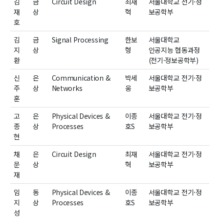
김
금
Circuit Design
최재
서울대학교
전기
·
정
재
상
혁
보공학부
신임교수초빙
호
초빙안내
김
금
Signal Processing
한보
서울대학교
지원서 작성
지
상
형
인공지능 협동과정
환
(
전기
·
정보공학부
)
신
은
Communication &
박세
서울대학교
전기
·
정
주
상
Networks
웅
보공학부
훈
고
은
Physical Devices &
이종
서울대학교
전기
·
정
종
상
Processes
호
S
보공학부
현
채
은
Circuit Design
최재
서울대학교
전기
·
정
문
상
혁
보공학부
재
임
동
Physical Devices &
이종
서울대학교
전기
·
정
지
상
Processes
호
S
보공학부
성