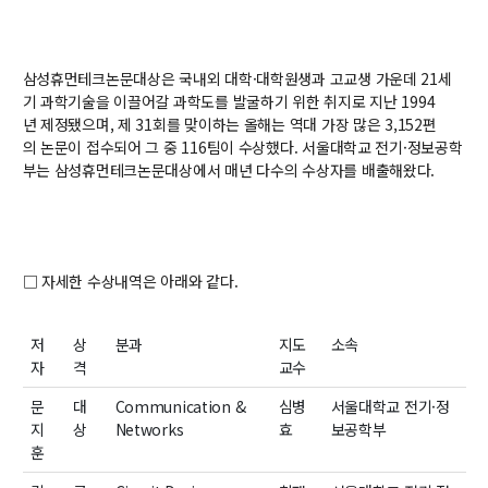
학사
취업ㆍ진로
삼성휴먼테크논문대상은
국내외
대학
·
대학원생과
고교생
가운데
21
세
장학
기
과학기술을
이끌어갈
과학도를
발굴하기
위한
취지로
지난
1994
년
제정됐으며
,
제
31
회를
맞이하는
올해는 역대 가장 많은
3,152
편
행사
의
논문이 접수되어
그
중
116팀
이
수상했다
.
서울대학교
전기
·
정보공학
대학생활
부는
삼성휴먼테크논문대상에서
매년
다수의
수상자를
배출해왔다
.
기타
30주년
□
자세한
수상내역은
아래와
같다
.
30주년 기념 동영상
저
상
분과
지도
소속
회고록
자
격
교수
학부 비전
문
대
Communication &
심병
서울대학교
전기
·
정
행사 사진
지
상
Networks
효
보공학부
훈
학부장 감사 인사