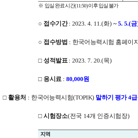
※
입실 완료 시간
(11:50)
이후 입실 불가
○
접수기간
: 2023. 4. 11.(
화
)
~
5. 5.(
금
○
접수
방법
:
한국어능력시험 홈페이
□
성적발표
: 2023. 7. 20.(
목
)
□
응시료
:
80,000
원
□
활용처
:
한
국어능력시험
(TOPIK)
말하기 평가
4
급
□
시험장소
(
전국
14
개 인증시험장
)
지역