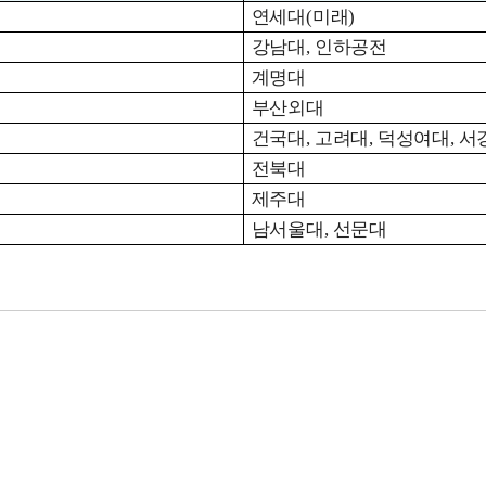
연세대
(
미래
)
강남대
,
인하공전
계명대
부산외대
건국대
,
고려대
,
덕성여대
,
서
전북대
제주대
남서울대
,
선문대