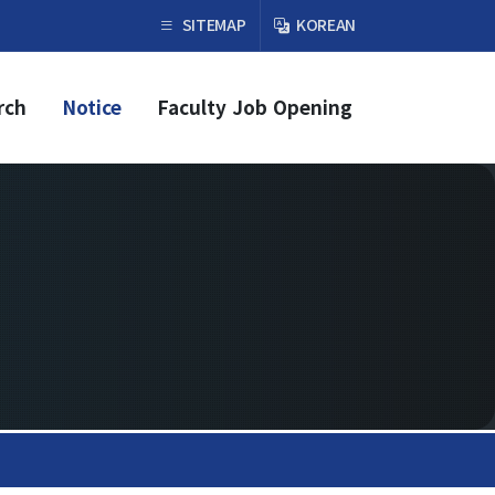
×
SITEMAP
KOREAN
rch
Notice
Faculty Job Opening
Faculty & Research
Faculty
Professor
Guest Faculty Member
Emeritus Professor
Past Chairs
Research Groups
Faculty Job Opening
Faculty Job Opening
Application Form