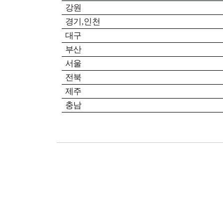
강원
경기
,
인천
대구
부산
서울
전북
제주
충남