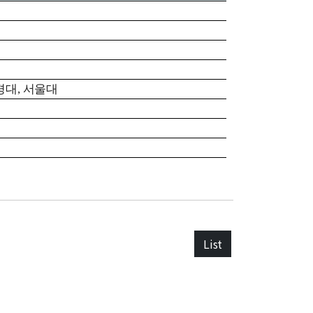
경대
,
서울대
List