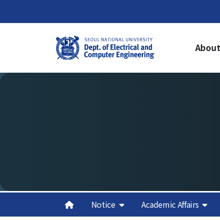
About
About Us
Ac
Welcome from the Chair
Un
Cur
History
Gr
Organization & Phone Directory
Cur
Gra
Re
Cred
Sch
Aca
Notice
Academic Affairs