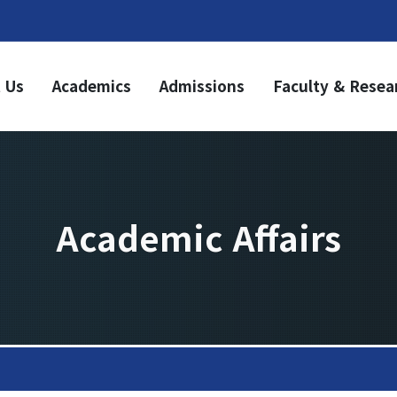
 Us
Academics
Admissions
Faculty & Resea
ademics
Admissions
dergraduate
Undergraduate
riculum
Graduate
aduate
riculum
Academic Affairs
duation Requirements
sources
it Acquisition
Notice
olarship
demic Calendar
Academic Affairs
News