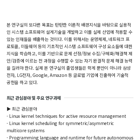
학사
취업ㆍ진로
본 연구실의 또다른 목표는 탄탄한 이론적 배경지식을 바탕으로 실용적
장학
인 시스템 소프트웨어 설계기술을 개발하고 이를 실제 산업에 적용할 수
행사
있는 인재들을 배출하는 것이다. 이를 위해서는 운영체제, 네트워크 프
로토콜, 미들웨어 등의 기초적인 시스템 소프트웨어 구성 요소들에 대한
대학생활
지식을 학습하고, 이를 기반으로 문제 선정/정보 수집/구체화/해결책 제
기타
안/검증에 이르는 전 과정을 수행할 수 있는 자기 완결적 문제 해결 능력
을 길러야 한다. 실제 본 연구실의 졸업생들은 학계 뿐만이 아니라 삼성
전자, LG전자, Google, Amazon 등 글로벌 기업에 진출하여 기술적
30주년
공헌을 하고 있다.
30주년 기념 동영상
최근 관심분야 및 주요 연구과제
회고록
▶ 최근 관심분야
학부 비전
- Linux kernel techniques for active resource management
행사 사진
- Linux kernel scheduling for symmetric/asymmetric
multicore systems
학부장 감사 인사
- Programming language and runtime for future autonomous