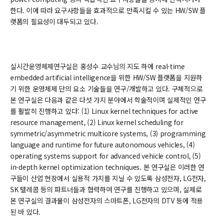
대학원
한다. 이에 따라 요구사항들을 효과적으로 만족시킬 수 있는 HW/SW 플
교과과정
랫폼의 필요성이 대두되고 있다.
교과목이수규정
연합전공 인공지능 반도체공학
연합전공 인공지능
실시간운영체제연구실은 홍성수 교수님의 지도 하에 real-time
연합전공 지능형 통신
embedded artificial intelligence을 위한 HW/SW 플랫폼을 지원하
협동과정 인공지능
기 위한 운영체제 단의 요소 기술들을 연구/개발하고 있다. 구체적으로
본 연구실은 다음과 같은 다섯 가지 분야에서 학술적이며 실제적인 연구
를 활발히 진행하고 있다: (1) Linux kernel techniques for active
해동학술정보
resource management, (2) Linux kernel scheduling for
symmetric/asymmetric multicore systems, (3) programming
소개
language and runtime for future autonomous vehicles, (4)
공지사항
operating systems support for advanced vehicle control, (5)
보유도서
in-depth kernel optimization techniques. 본 연구실은 이러한 연
구들이 산업 현장에서 실용적 가치를 지닐 수 있도록 삼성전자, LG전자,
SK 텔레콤 등의 파트너들과 협력하여 연구를 진행하고 있으며, 실제로
커뮤니티
본 연구실의 결과물이 삼성전자의 스마트폰, LG전자의 DTV 등에 적용
된 바 있다.
입시