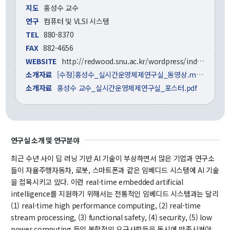
지도
홍성수 교수
교수
연구
컴퓨터 및 VLSI 시스템
전임교수
TEL
880-8370
객원교수
명예교수 및 전직교수
FAX
882-4656
역대학부장
WEBSITE
http://redwood.snu.ac.kr/wordpress/index.php/research_new/
소개자료
[수정]홍성수_실시간운영체제연구실_동영상.mp4
연구실/연구소
연구실
소개자료
홍성수 교수_실시간운영체제연구실_포스터.pdf
연구소
세미나 영상
e-TEC Talks
전기정보세미나
연구실 소개 및 연구분야
최근 수년 사이 딥 러닝 기반 AI 기술이 부상하면서 많은 기업과 연구소
교육
들이 자율주행자동차, 로봇, 스마트폰과 같은 임베디드 시스템에 AI 기술
을 접목시키고 있다. 이런 real-time embedded artificial
학부
intelligence를 지원하기 위해서는 전통적인 임베디드 시스템과는 달리
교과과정
(1) real-time high performance computing, (2) real-time
교과목이수규정
stream processing, (3) functional safety, (4) security, (5) low
power computing 등의 복합적인 요구사항들을 동시에 만족시켜야