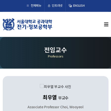
×
인트라넷
전체메뉴
ENGLISH
학부뉴스
뉴스
ECE LIFE
전임교수
Professors
학부소개
학부장 인사말
연혁
조직도
오시는 길
최우열
부교수
교수/연구
Associate Professor Choi, Wooyeol