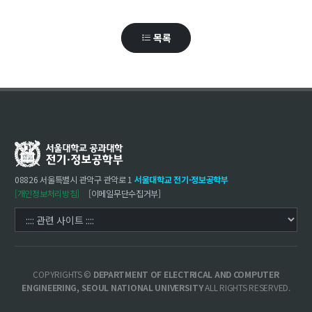
학사
목록
취업ㆍ진로
장학
행사
대학생활
기타
30주년
08826 서울특별시 관악구 관악로 1
서울대학교 전기·정보공학부
[개인정보처리방침]
[이메일무단수집거부]
30주년 기념 동영상
회고록
학부 비전
행사 사진
COPYRIGHTS ©
DEPARTMENT OF ELECTRICAL AND COMPUTER
ENGINEERING, SEOUL NATIONAL UNIVERSITY
ALL RIGHTS RESERVED.
학부장 감사 인사