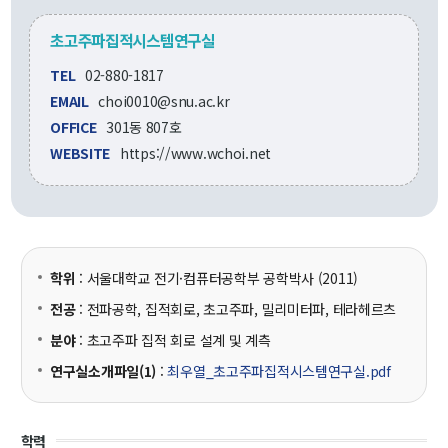
교수
초고주파집적시스템연구실
전임교수
객원교수
TEL
02-880-1817
명예교수 및 전직교수
EMAIL
choi0010@snu.ac.kr
역대학부장
OFFICE
301동 807호
연구실/연구소
WEBSITE
https://www.wchoi.net
연구실
연구소
세미나 영상
e-TEC Talks
전기정보세미나
학위
: 서울대학교 전기·컴퓨터공학부 공학박사 (2011)
전공
: 전파공학, 집적회로, 초고주파, 밀리미터파, 테라헤르츠
교육
분야
: 초고주파 집적 회로 설계 및 계측
학부
연구실소개파일(1)
:
최우열_초고주파집적시스템연구실.pdf
교과과정
교과목이수규정
학력