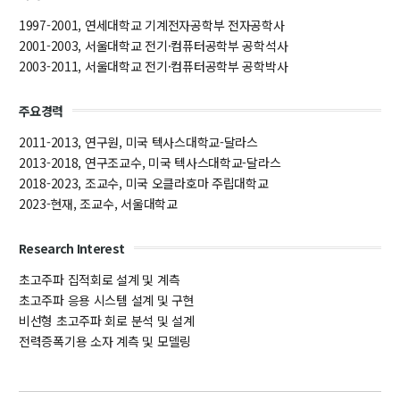
대학원
교과과정
1997-2001, 연세대학교 기계전자공학부 전자공학사
교과목이수규정
2001-2003, 서울대학교 전기·컴퓨터공학부 공학석사
2003-2011, 서울대학교 전기·컴퓨터공학부 공학박사
연합전공 인공지능 반도체공학
연합전공 인공지능
주요경력
연합전공 지능형 통신
2011-2013, 연구원, 미국 텍사스대학교-달라스
협동과정 인공지능
2013-2018, 연구조교수, 미국 텍사스대학교-달라스
2018-2023, 조교수, 미국 오클라호마 주립대학교
2023-현재, 조교수, 서울대학교
해동학술정보
소개
Research Interest
공지사항
초고주파 집적회로 설계 및 계측
초고주파 응용 시스템 설계 및 구현
보유도서
비선형 초고주파 회로 분석 및 설계
전력증폭기용 소자 계측 및 모델링
커뮤니티
입시