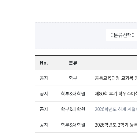
해동학술정보
커
소개
입
공지사항
학
보유도서
취
장
No.
분류
행
공지
학부
공통교육과정 교과목 영역
대
기
공지
학부&대학원
제80회 후기 학위수여
공지
학부&대학원
2026학년도 하계 계
공지
학부&대학원
2026학년도 2학기 