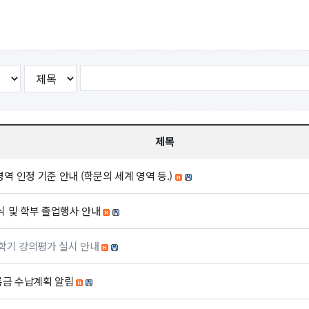
뮤니티
30주년
시
30주년 기념 동영상
사
회고록
업ㆍ진로
학부 비전
학
행사 사진
제목
사
학부장 감사 인사
 인정 기준 안내 (학문의 세계 영역 등.)
학생활
타
식 및 학부 졸업행사 안내
절학기 강의평가 실시 안내
등록금 수납계획 알림