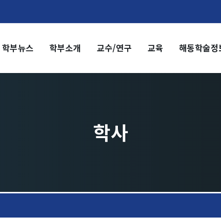
학부뉴스
학부소개
교수/연구
교육
해동학술정
부소개
교수/연구
부장 인사말
교수
전임교수
혁
객원교수
직도
명예교수 및 전직교수
학사
역대학부장
시는 길
연구실/연구소
연구실
연구소
세미나 영상
e-TEC Talks
전기정보세미나