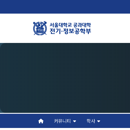
학부뉴스
학
뉴스
학
ECE LIFE
연
조
오
커뮤니티
학사