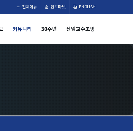
×
인트라넷
전체메뉴
ENGLISH
보
커뮤니티
30주년
신임교수초빙
교육
학부
교과과정
교과목이수규정
대학원
교과과정
교과목이수규정
연합전공 인공지능 반도체공학
연합전공 인공지능
연합전공 지능형 통신
협동과정 인공지능