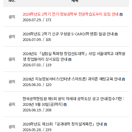
No.
제목
교수
전임교수
2026학년도 2학기 전기·정보공학부 전공학습도우미 모집 안내
공지
2026.07.29. / 173
객원교수
명예교수 및 전직교수
역대학부장
2026학년도 2학기 신규 구성원 S-CARD(학생증) 발급 안내
공지
2026.07.09. / 105
연구실/연구소
연구실
2026년도「실험실 특화형 창업선도대학」사업 서울대학교 대학원
연구소
공지
생 창업동아리 상시모집 안내
2026.07.03. / 119
세미나 영상
e-TEC Talks
2026년 지능정보서비스(인터넷·스마트폰) 과의존 예방교육 안내
전기정보세미나
공지
2026.06.30. / 120
교육
한국공학한림원 제5회 원익 차세대 공학도상 공고 안내(접수기한 :
공지
2026년 9월 30일(금)까지)
학부
2026.06.19. / 208
교과과정
교과목이수규정
2026학년도 제15회「공과대학 창의설계축전」안내
공지
2026.05.28. / 239