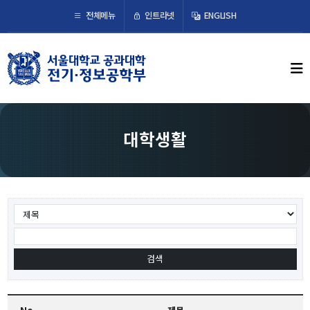
×
인트라넷
전체메뉴
ENGLISH
학부뉴스
뉴스
ECE LIFE
대학생활
학부소개
학부장 인사말
연혁
조직도
오시는 길
교수/연구