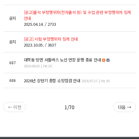
대학원
교과과정
[공고]출석 부정행위자(전자출석 등) 및 수업 관련 부정행위자 징계
교과목이수규정
공지
안내
2025.04.14. / 2733
연합전공 인공지능 반도체공학
연합전공 인공지능
[공고] 시험 부정행위자 징계 안내
공지
2023.10.05. / 3637
연합전공 지능형 통신
협동과정 인공지능
대학동 방면 셔틀버스 노선 연장 운행 종료 안내
687
2026.08.03. | Hit 20
해동학술정보
686
2026년 상반기 종합 소방점검 안내
2026.07.27. | Hit 30
소개
공지사항
보유도서
1/70
← 이전
다음 →
커뮤니티
입시