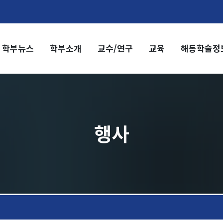
학부뉴스
학부소개
교수/연구
교육
해동학술정
부소개
교수/연구
부장 인사말
교수
전임교수
혁
객원교수
직도
명예교수 및 전직교수
행사
역대학부장
시는 길
연구실/연구소
연구실
연구소
세미나 영상
e-TEC Talks
전기정보세미나