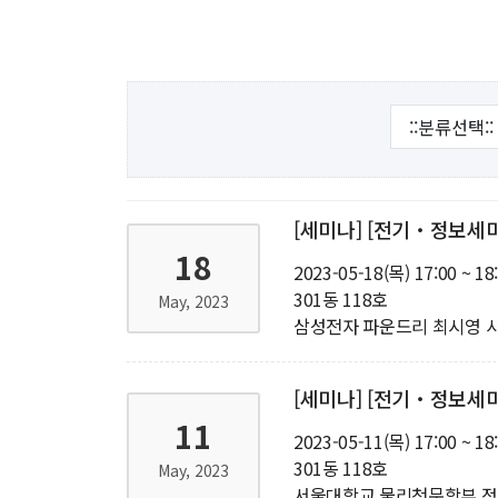
해동학술정보
커
소개
입
공지사항
학
보유도서
취
장
[세미나] [전기‧정보세미나
행
18
2023-05-18(목) 17:00 ~ 18
대
301동 118호
May, 2023
삼성전자 파운드리 최시영 
기
[세미나] [전기‧정보세
11
2023-05-11(목) 17:00 ~ 18
301동 118호
May, 2023
서울대학교 물리천문학부 정