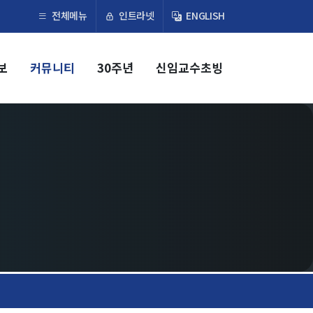
×
인트라넷
전체메뉴
ENGLISH
보
커뮤니티
30주년
신임교수초빙
교육
학부
교과과정
교과목이수규정
대학원
교과과정
교과목이수규정
연합전공 인공지능 반도체공학
연합전공 인공지능
연합전공 지능형 통신
협동과정 인공지능