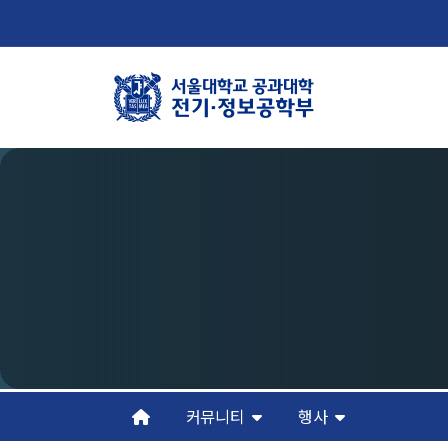
학부뉴스
학
뉴스
학
ECE LIFE
연
조
오
커뮤니티
행사