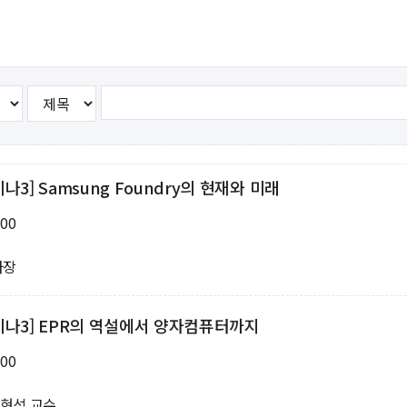
뮤니티
30주년
시
30주년 기념 동영상
사
회고록
업ㆍ진로
학부 비전
학
행사 사진
3] Samsung Foundry의 현재와 미래
사
학부장 감사 인사
:00
학생활
사장
타
미나3] EPR의 역설에서 양자컴퓨터까지
:00
현석 교수