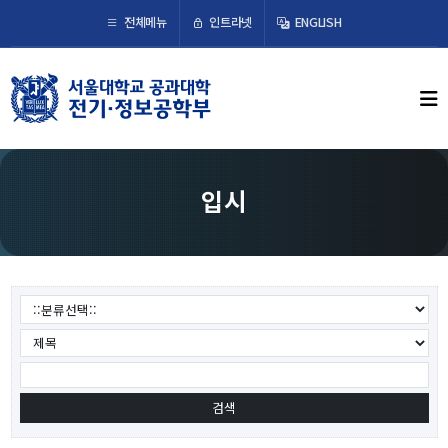
×
인트라넷
전체메뉴
ENGLISH
학부뉴스
뉴스
ECE LIFE
입시
학부소개
학부장 인사말
연혁
조직도
오시는 길
교수/연구