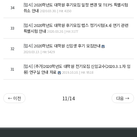
대학원
[입시]
2020학년도 대학원 후기모집 일정 변경 및 TEPS 특별시험
교과과정
34
취소 안내
2020.03.30. | Hit 4150
교과목이수규정
연합전공 인공지능 반도체공학
[입시]
2020학년도 대학원 후기모집 텝스 정기시험(4.4) 연기 관련
33
특별시험 안내
2020.03.20. | Hit 3177
연합전공 인공지능
연합전공 지능형 통신
[입시]
2020학년도 대학원 신입생 후기 모집안내
32
2020.03.13. | Hit 5429
협동과정 인공지능
[입시]
(추가)2020학년도 대학원 전기모집 신임교수(2020.3.1.자 임
31
해동학술정보
용) 연구실 안내 자료
2019.10.10. | Hit 9518
소개
공지사항
11/14
← 이전
다음 →
보유도서
커뮤니티
입시