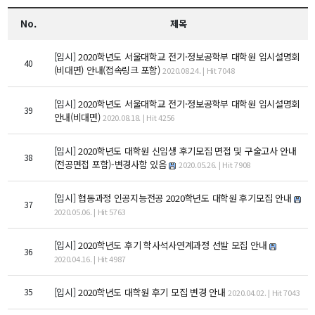
교수
No.
제목
전임교수
객원교수
[입시]
2020학년도 서울대학교 전기·정보공학부 대학원 입시설명회
명예교수 및 전직교수
40
(비대면) 안내(접속링크 포함)
2020.08.24. | Hit 7048
역대학부장
연구실/연구소
[입시]
2020학년도 서울대학교 전기·정보공학부 대학원 입시설명회
39
안내(비대면)
2020.08.18. | Hit 4256
연구실
연구소
[입시]
2020학년도 대학원 신입생 후기모집 면접 및 구술고사 안내
38
세미나 영상
(전공면접 포함)-변경사함 있음
2020.05.26. | Hit 7908
e-TEC Talks
전기정보세미나
[입시]
협동과정 인공지능전공 2020학년도 대학원 후기모집 안내
37
2020.05.06. | Hit 5763
교육
[입시]
2020학년도 후기 학사석사연계과정 선발 모집 안내
36
학부
2020.04.16. | Hit 4987
교과과정
교과목이수규정
35
[입시]
2020학년도 대학원 후기 모집 변경 안내
2020.04.02. | Hit 7043