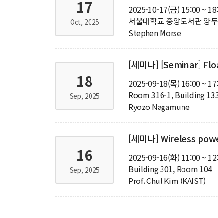
17
2025-10-17(금) 15:00 ~ 18
서울대학교 중앙도서관 양
Oct, 2025
Stephen Morse
[세미나] [Seminar] Floa
18
2025-09-18(목) 16:00 ~ 17
Room 316-1, Building 13
Sep, 2025
Ryozo Nagamune
[세미나] Wireless power
16
2025-09-16(화) 11:00 ~ 12
Building 301, Room 104
Sep, 2025
Prof. Chul Kim (KAIST)