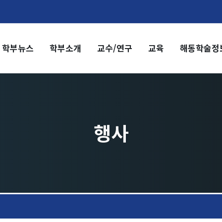
학부뉴스
학부소개
교수/연구
교육
해동학술정
부소개
교수/연구
부장 인사말
교수
전임교수
혁
객원교수
직도
명예교수 및 전직교수
행사
역대학부장
시는 길
연구실/연구소
연구실
연구소
세미나 영상
e-TEC Talks
전기정보세미나