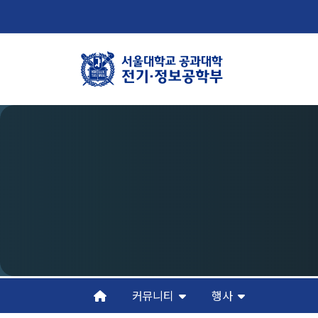
학부뉴스
학
뉴스
학
ECE LIFE
연
조
오
커뮤니티
행사