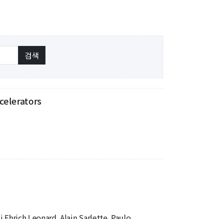
신임교수초빙
초빙안내
지원서 작성
celerators
 Ehrich Leonard, Alain Sarlette, Paulo