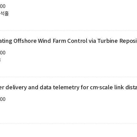
:00
두석홀
ting Offshore Wind Farm Control via Turbine Reposi
:00
3
 delivery and data telemetry for cm-scale link dist
:00