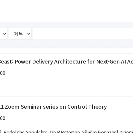
뮤니티
30주년
시
30주년 기념 동영상
사
회고록
업ㆍ진로
학부 비전
학
행사 사진
ast: Power Delivery Architecture for Next-Gen AI Ac
사
학부장 감사 인사
:00
학생활
타
1 Zoom Seminar series on Control Theory
:00
lfi, Rodolphe Sepulchre, Ian R Petersen, Silvère Bonnabel, Naomi