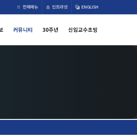
×
인트라넷
전체메뉴
ENGLISH
보
커뮤니티
30주년
신임교수초빙
교육
학부
교과과정
교과목이수규정
대학원
교과과정
교과목이수규정
연합전공 인공지능 반도체공학
연합전공 인공지능
연합전공 지능형 통신
협동과정 인공지능