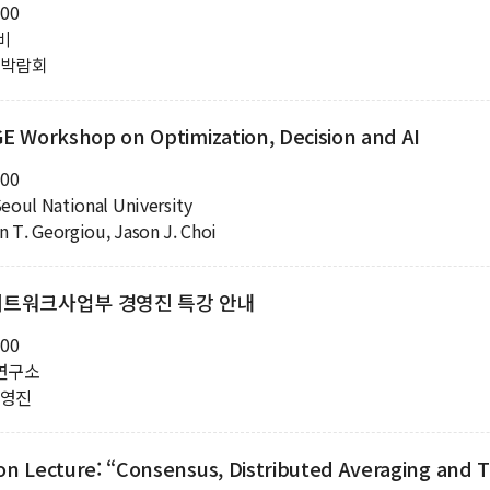
:00
로비
 박람회
 Workshop on Optimization, Decision and AI
:00
eoul National University
n T. Georgiou, Jason J. Choi
자 네트워크사업부 경영진 특강
안내
:00
연구소
경영진
 Lecture: “Consensus, Distributed Averaging and Th