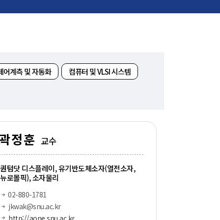
신임교수초빙
초빙안내
지원서 작성
제어계측 및 자동화
컴퓨터 및 VLSI 시스템
곽정훈
교수
퀀텀닷 디스플레이, 유기반도체소자(열전소자,
뉴로몰픽), 소자물리
02-880-1781
jkwak@snu.ac.kr
http://aone.snu.ac.kr