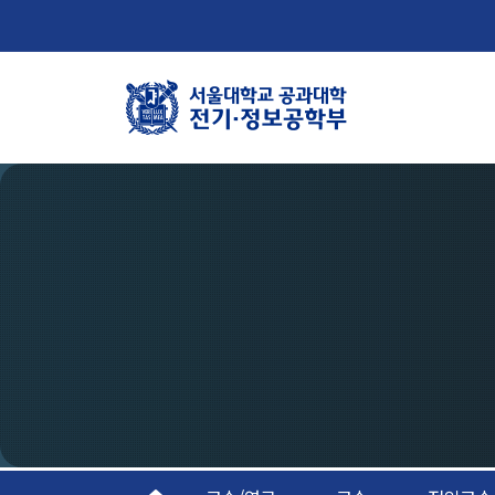
학부뉴스
학
뉴스
학
ECE LIFE
연
조
오