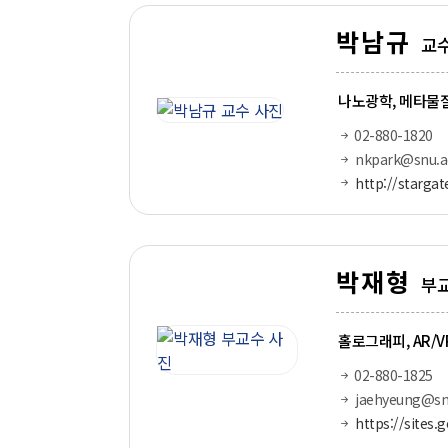
박남규
교
나노광학, 메타물
02-880-1820
nkpark@snu.ac
http://stargat
박재형
부
홀로그래피, AR/V
02-880-1825
jaehyeung@snu
https://sites