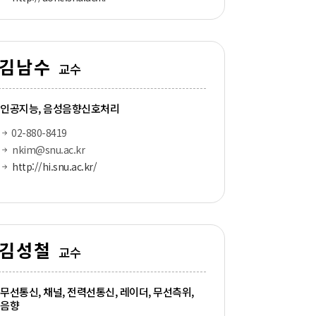
김남수
교수
인공지능, 음성음향신호처리
02-880-8419
nkim@snu.ac.kr
http://hi.snu.ac.kr/
김성철
교수
무선통신, 채널, 전력선통신, 레이더, 무선측위,
음향