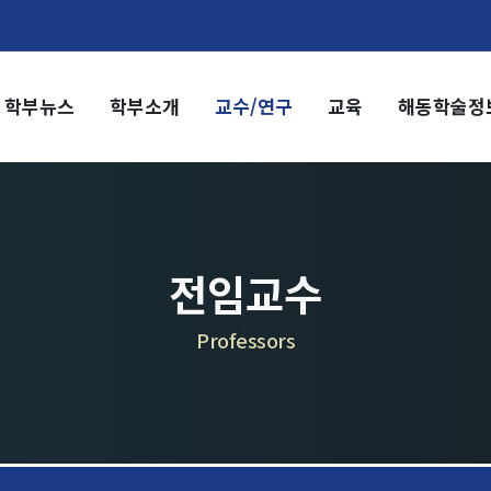
학부뉴스
학부소개
교수/연구
교육
해동학술정
부소개
교수/연구
부장 인사말
교수
전임교수
혁
객원교수
직도
명예교수 및 전직교수
전임교수
역대학부장
시는 길
연구실/연구소
Professors
연구실
연구소
세미나 영상
e-TEC Talks
전기정보세미나