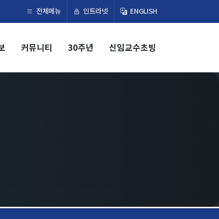
×
인트라넷
전체메뉴
ENGLISH
보
커뮤니티
30주년
신임교수초빙
교육
학부
교과과정
교과목이수규정
대학원
교과과정
교과목이수규정
연합전공 인공지능 반도체공학
연합전공 인공지능
연합전공 지능형 통신
협동과정 인공지능