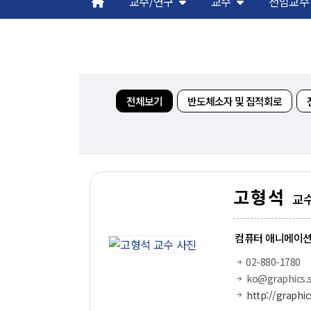
교수/연구
교수
전임교수
해동학술정보
커
소개
입
공지사항
학
전체보기
반도체소자 및 집적회로
보유도서
취
장
행
대
고형석
교
기
컴퓨터 애니메이션
02-880-1780
ko@graphics.s
http://graphic