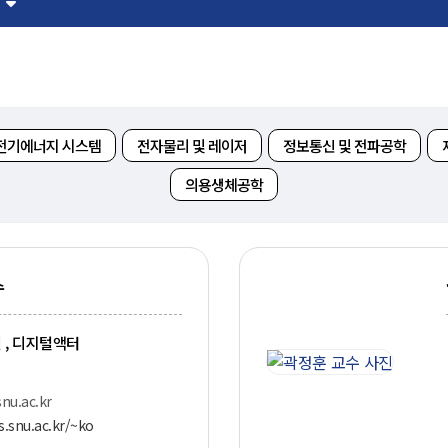
뮤니티
30주년
시
30주년 기념 동영상
사
회고록
전기에너지 시스템
전자물리 및 레이저
정보통신 및 전파공학
업ㆍ진로
학부 비전
의용생체공학
학
행사 사진
사
학부장 감사 인사
학생활
수
타
 , 디지털액터
nu.ac.kr
s.snu.ac.kr/~ko