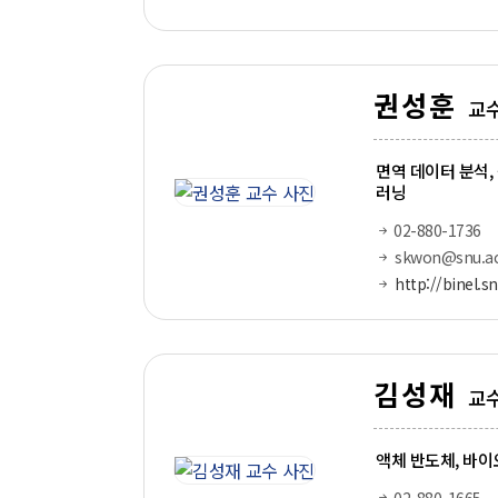
권성훈
교
면역 데이터 분석,
러닝
02-880-1736
skwon@snu.ac
http://binel.sn
김성재
교
액체 반도체, 바이오
02-880-1665