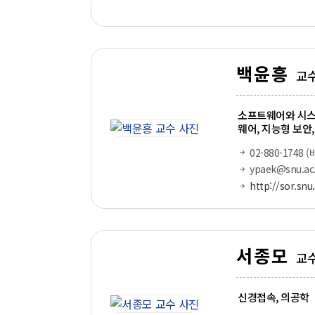
백윤흥
교
소프트웨어와 시스
웨어, 지능형 보안,
02-880-1748 (
ypaek@snu.ac.
http://sor.snu.
서종모
교
신경접속, 의공학