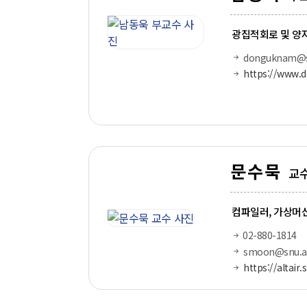
광집적회로 및 양
donguknam@sn
https://www.
문수묵
교
컴파일러, 가상머신
02-880-1814
smoon@snu.ac
https://altair