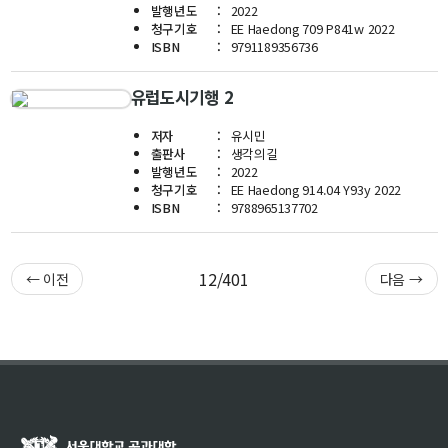
발행년도
2022
신임교수초빙
청구기호
EE Haedong 709 P841w 2022
ISBN
9791189356736
초빙안내
유럽도시기행 2
지원서 작성
저자
유시민
출판사
생각의길
발행년도
2022
청구기호
EE Haedong 914.04 Y93y 2022
ISBN
9788965137702
12/401
← 이전
다음 →