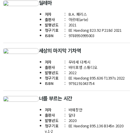
대학원
딜레마
교과과정
교과목이수규정
저자
B.A. 패리스
출판사
아르테(arte)
연합전공 인공지능 반도체공학
발행년도
2021
청구기호
EE Haedong 823.92 P218d 2021
연합전공 인공지능
ISBN
9788950995003
연합전공 지능형 통신
세상의 마지막 기차역
협동과정 인공지능
저자
무라세 다케시
출판사
바이포엠 스튜디오
해동학술정보
발행년도
2022
청구기호
EE Haedong 895.636 T1397s 2022
소개
ISBN
9791191043754
공지사항
너를 부르는 시간
보유도서
저자
바웨창안
출판사
달다
커뮤니티
발행년도
2020
청구기호
EE Haedong 895.136 B345n 2020
입시
v.1-2