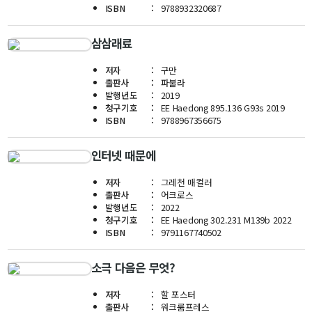
ISBN
9788932320687
학사
취업ㆍ진로
삼삼래료
장학
저자
구만
출판사
파불라
행사
발행년도
2019
대학생활
청구기호
EE Haedong 895.136 G93s 2019
ISBN
9788967356675
기타
인터넷 때문에
30주년
저자
그레천 매컬러
출판사
어크로스
30주년 기념 동영상
발행년도
2022
청구기호
EE Haedong 302.231 M139b 2022
회고록
ISBN
9791167740502
학부 비전
소극 다음은 무엇?
행사 사진
학부장 감사 인사
저자
할 포스터
출판사
워크룸프레스