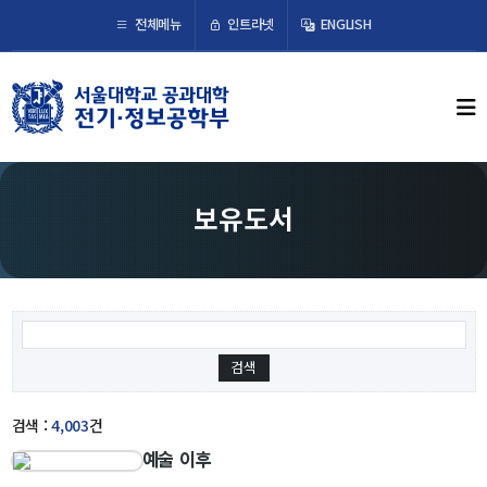
×
인트라넷
전체메뉴
ENGLISH
학부뉴스
뉴스
ECE LIFE
보유도서
학부소개
학부장 인사말
연혁
조직도
오시는 길
검색 :
4,003
건
예술 이후
교수/연구