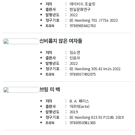
저자
데이비드 조슬릿
교수
출판사
현실문화연구
전임교수
발행년도
2022
청구기호
EE Haedong 701 J773a 2022
객원교수
ISBN
9788965642763
명예교수 및 전직교수
역대학부장
신비롭지 않은 여자들
연구실/연구소
연구실
저자
임소연
출판사
민음사
연구소
발행년도
2022
세미나 영상
청구기호
EE Haedong 305.42 Im2s 2022
ISBN
9788937492075
e-TEC Talks
전기정보세미나
브링 미 백
교육
저자
B. A. 패리스
출판사
아르테(arte)
학부
발행년도
2019
청구기호
EE Haedong 823.92 P218b 2019
교과과정
ISBN
9788950981365
교과목이수규정