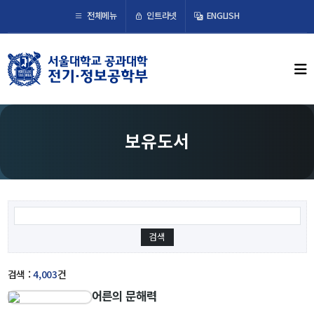
×
인트라넷
전체메뉴
ENGLISH
학부뉴스
뉴스
ECE LIFE
보유도서
학부소개
학부장 인사말
연혁
조직도
오시는 길
검색 :
4,003
건
어른의 문해력
교수/연구