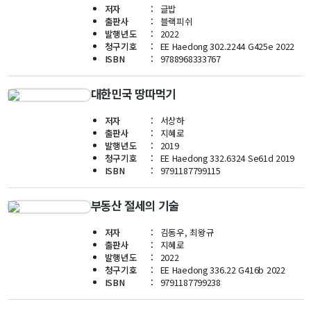
저자
글밥
교수
출판사
블랙피쉬
전임교수
발행년도
2022
청구기호
EE Haedong 302.2244 G425e 2022
객원교수
ISBN
9788968333767
명예교수 및 전직교수
역대학부장
대한민국 땅따먹기
연구실/연구소
연구실
저자
서상하
출판사
지혜로
연구소
발행년도
2019
세미나 영상
청구기호
EE Haedong 332.6324 Se61d 2019
ISBN
9791187799115
e-TEC Talks
전기정보세미나
부동산 절세의 기술
교육
저자
김동우, 최왕규
출판사
지혜로
학부
발행년도
2022
청구기호
EE Haedong 336.22 G416b 2022
교과과정
ISBN
9791187799238
교과목이수규정