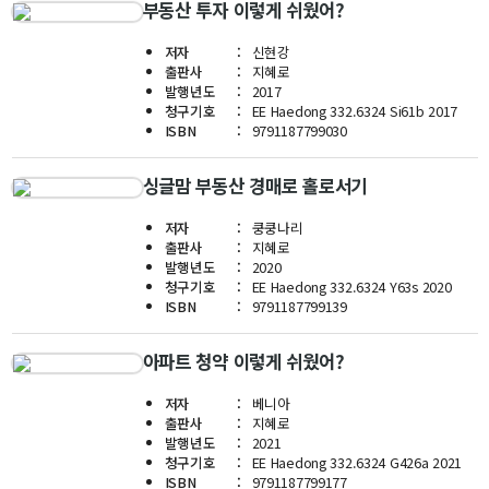
대학원
부동산 투자 이렇게 쉬웠어?
교과과정
교과목이수규정
저자
신현강
출판사
지혜로
연합전공 인공지능 반도체공학
발행년도
2017
청구기호
EE Haedong 332.6324 Si61b 2017
연합전공 인공지능
ISBN
9791187799030
연합전공 지능형 통신
싱글맘 부동산 경매로 홀로서기
협동과정 인공지능
저자
쿵쿵나리
출판사
지혜로
해동학술정보
발행년도
2020
청구기호
EE Haedong 332.6324 Y63s 2020
소개
ISBN
9791187799139
공지사항
아파트 청약 이렇게 쉬웠어?
보유도서
저자
베니아
출판사
지혜로
커뮤니티
발행년도
2021
청구기호
EE Haedong 332.6324 G426a 2021
입시
ISBN
9791187799177