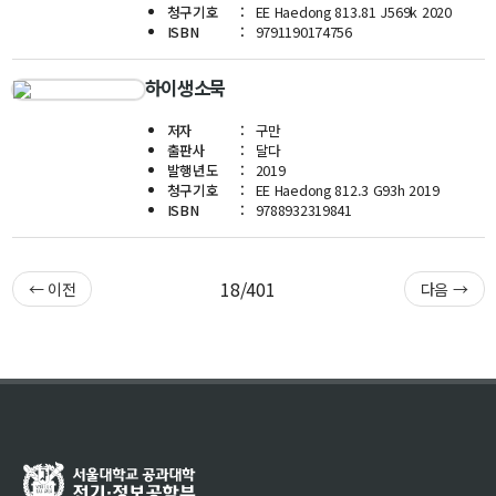
청구기호
EE Haedong 813.81 J569k 2020
신임교수초빙
ISBN
9791190174756
초빙안내
하이생소묵
지원서 작성
저자
구만
출판사
달다
발행년도
2019
청구기호
EE Haedong 812.3 G93h 2019
ISBN
9788932319841
18/401
← 이전
다음 →