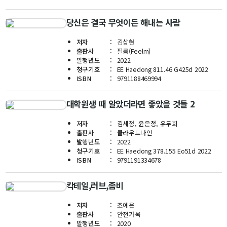
학사
당신은 결국 무엇이든 해내는 사람
취업ㆍ진로
저자
김상현
장학
출판사
필름(Feelm)
발행년도
2022
행사
청구기호
EE Haedong 811.46 G425d 2022
대학생활
ISBN
9791188469994
기타
대학원생 때 알았더라면 좋았을 것들 2
저자
김세정, 윤은정, 유두희
30주년
출판사
클라우드나인
발행년도
2022
30주년 기념 동영상
청구기호
EE Haedong 378.155 Eo51d 2022
ISBN
9791191334678
회고록
학부 비전
칵테일,러브,좀비
행사 사진
저자
조예은
학부장 감사 인사
출판사
안전가옥
발행년도
2020