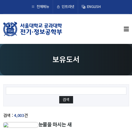
×
인트라넷
전체메뉴
ENGLISH
학부뉴스
뉴스
ECE LIFE
보유도서
학부소개
학부장 인사말
연혁
조직도
오시는 길
검색 :
4,003
건
눈물을 마시는 새
교수/연구