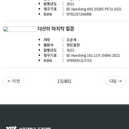
발행년도
2021
신임교수초빙
청구기호
EE Haedong 692.20285 P57a 2021
ISBN
9791187244998
초빙안내
다산의 마지막 질문
지원서 작성
저자
조윤제
출판사
청림출판
발행년도
2022
청구기호
EE Haedong 181.119 J569d 2022
ISBN
9788935213733
15/401
← 이전
다음 →