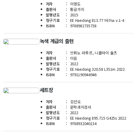
저자
이영도
교수
출판사
황금가지
전임교수
발행년도
2015
청구기호
EE Haedong 813.77 Y67na v.1-4
객원교수
ISBN
9788982735738
명예교수 및 전직교수
역대학부장
녹색 계급의 출현
연구실/연구소
연구실
저자
브뤼노 라투르, 니콜라이 슐츠
출판사
이음
연구소
발행년도
2022
세미나 영상
청구기호
EE Haedong 320.58 L351m 2022
ISBN
9791190944946
e-TEC Talks
전기정보세미나
세트장
교육
저자
김선오
출판사
문학과지성사
학부
발행년도
2022
청구기호
EE Haedong 895.715 G425s 2022
교과과정
ISBN
9788932040134
교과목이수규정