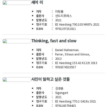
대학원
셰어 미
교과과정
교과목이수규정
저자
미팅룸
출판사
선드리프레스
연합전공 인공지능 반도체공학
발행년도
2021
청구기호
EE Haedong 700.103 M697s 2021
연합전공 인공지능
ISBN
9791197151811
연합전공 지능형 통신
Thinking, fast and slow
협동과정 인공지능
저자
Daniel Kahneman.
출판사
Farrar, Straus and Giroux,
해동학술정보
발행년도
2013
청구기호
EE Haedong 153.42 K122t 2013
소개
ISBN
9780374533557
공지사항
사진이 말하고 싶은 것들
보유도서
저자
김경훈
출판사
Sigongart
커뮤니티
발행년도
2021
청구기호
EE Haedong 770.2 G418s 2021
입시
ISBN
9791165794415