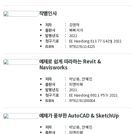
학사
작별인사
취업ㆍ진로
저자
김영하
장학
출판사
복복서가
발행년도
2022
행사
청구기호
EE Haedong 813.77 G429j 2022
대학생활
ISBN
9791191114225
기타
예제로 쉽게 따라하는 Revit &
Navisworks
30주년
저자
박남용, 안혜진
출판사
피앤피북
30주년 기념 동영상
발행년도
2021
회고록
청구기호
EE Haedong 692.1 P57r 2021
ISBN
9791191188004
학부 비전
행사 사진
예제가 풍부한 AutoCAD & SketchUp
학부장 감사 인사
저자
박남용, 안혜진
출판사
피앤피북