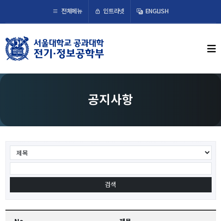
×
인트라넷
전체메뉴
ENGLISH
학부뉴스
뉴스
ECE LIFE
공지사항
학부소개
학부장 인사말
연혁
조직도
오시는 길
교수/연구