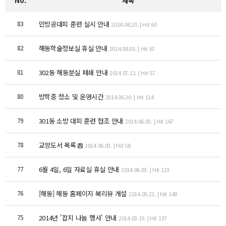
No.
제목
교수
전임교수
83
민방공대피 훈련 실시 안내
2014.08.20. | Hit 60
객원교수
명예교수 및 전직교수
82
해동학술정보실 휴실 안내
2014.08.05. | Hit 67
역대학부장
81
302동 해동분실 폐쇄 안내
2014.07.11. | Hit 57
연구실/연구소
연구실
80
방학중 청소 및 운영시간
연구소
2014.06.30. | Hit 114
세미나 영상
79
301동 소방 대피 훈련 협조 안내
2014.06.05. | Hit 167
e-TEC Talks
전기정보세미나
78
교양도서 목록
2014.06.03. | Hit 58
교육
77
6월 4일, 6일 자료실 휴실 안내
2014.06.03. | Hit 123
학부
76
[해동] 해동 홈페이지 북리뷰 개설
2014.05.21. | Hit 148
교과과정
교과목이수규정
75
2014년 '잡지 나눔 행사' 안내
2014.03.19. | Hit 137