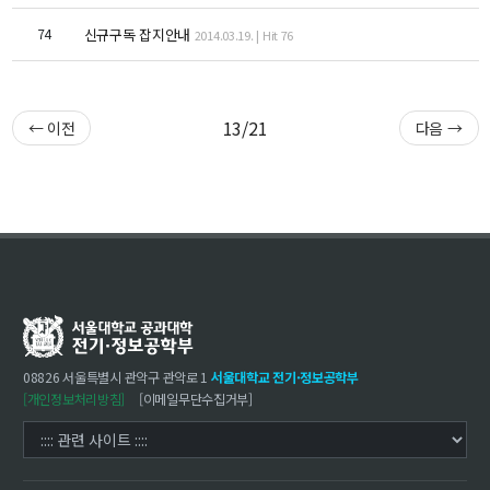
대학원
교과과정
74
신규구독 잡지안내
2014.03.19. | Hit 76
교과목이수규정
연합전공 인공지능 반도체공학
연합전공 인공지능
13/21
← 이전
다음 →
연합전공 지능형 통신
협동과정 인공지능
해동학술정보
소개
공지사항
보유도서
08826 서울특별시 관악구 관악로 1
서울대학교 전기·정보공학부
[개인정보처리방침]
[이메일무단수집거부]
커뮤니티
입시