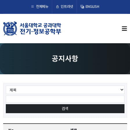
×
인트라넷
전체메뉴
ENGLISH
학부뉴스
뉴스
ECE LIFE
공지사항
학부소개
학부장 인사말
연혁
조직도
오시는 길
교수/연구