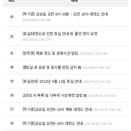
No.
제목
교수
전임교수
[학기중] 금요일 오전 8시 30분 ~ 오전 10시 대청소 안내
43
객원교수
2012.09.05. | Hit 285
명예교수 및 전직교수
역대학부장
[휴실]대청소로 인한 휴실 안내 및 물건 정리 요청
42
2012.08.10. | Hit 274
연구실/연구소
연구실
41
[방학중] 해동 청소 및 운영시간 알림
2012.06.21. | Hit 294
연구소
세미나 영상
40
열람실 내 음료 및 음식물 반입 금지
2012.04.19. | Hit 303
e-TEC Talks
전기정보세미나
39
[휴실안내] 2012년 4월 11일 휴실 안내
2012.04.10. | Hit 241
38
교양도서 목록 및 다독자 시상예정 알림
2012.04.03. | Hit 325
교육
학부
37
[학기중]금요일 오전8~10시 해동 대청소 안내
2012.03.13. | Hit 290
교과과정
교과목이수규정
36
[학기중]금요일 오전8-10시 대청소 안내
2012.03.02. | Hit 270