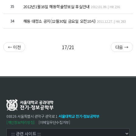
대학원
35
2012년1월16일 해동학술정보실 휴실안내
교과과정
2012.01.09. | Hit 236
교과목이수규정
34
해동 대청소 공지(12월30일 금요일 오전10시)
2011.12.27. | Hit 283
연합전공 인공지능 반도체공학
연합전공 인공지능
연합전공 지능형 통신
17/21
← 이전
다음 →
협동과정 인공지능
해동학술정보
소개
공지사항
보유도서
08826 서울특별시 관악구 관악로 1
서울대학교 전기·정보공학부
커뮤니티
[개인정보처리방침]
[이메일무단수집거부]
입시