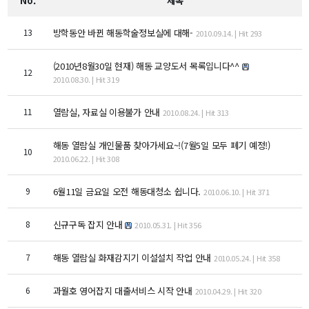
No.
제목
교수
전임교수
13
방학동안 바뀐 해동학술정보실에 대해-
2010.09.14. | Hit 293
객원교수
명예교수 및 전직교수
(2010년8월30일 현재) 해동 교양도서 목록입니다^^
12
역대학부장
2010.08.30. | Hit 319
연구실/연구소
11
열람실, 자료실 이용불가 안내
2010.08.24. | Hit 313
연구실
연구소
해동 열람실 개인물품 찾아가세요~!(7월5일 모두 폐기 예정!)
10
세미나 영상
2010.06.22. | Hit 308
e-TEC Talks
전기정보세미나
9
6월11일 금요일 오전 해동대청소 쉽니다.
2010.06.10. | Hit 371
8
신규구독 잡지 안내
2010.05.31. | Hit 356
교육
학부
7
해동 열람실 화재감지기 이설설치 작업 안내
2010.05.24. | Hit 358
교과과정
교과목이수규정
6
과월호 영어잡지 대출서비스 시작 안내
2010.04.29. | Hit 320