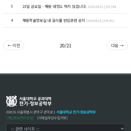
대학원
5
23일 금요일 - 해동 대청소 하지 않습니다.
교과과정
2010.04.22. | Hit 364
교과목이수규정
4
해동학술정보실 내 음식물 반입관련 공지
2010.04.14. | Hit 412
연합전공 인공지능 반도체공학
연합전공 인공지능
연합전공 지능형 통신
20/21
← 이전
다음 →
협동과정 인공지능
해동학술정보
소개
공지사항
보유도서
08826 서울특별시 관악구 관악로 1
서울대학교 전기·정보공학부
커뮤니티
[개인정보처리방침]
[이메일무단수집거부]
입시