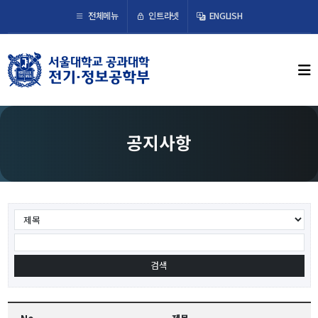
×
인트라넷
전체메뉴
ENGLISH
학부뉴스
뉴스
ECE LIFE
공지사항
학부소개
학부장 인사말
연혁
조직도
오시는 길
교수/연구