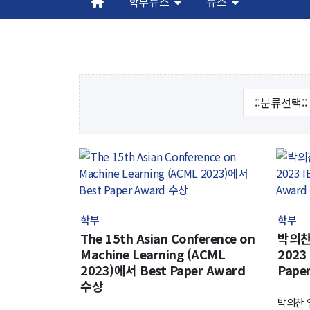
학부뉴스
뉴스
해동학술정보
커
소개
입
공지사항
학
보유도서
취
장
행
대
기
학부
학부
The 15th Asian Conference on
박의찬
Machine Learning (ACML
2023 
2023)에서 Best Paper Award
Paper
수상
박의찬 