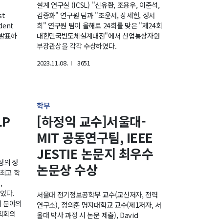
설계 연구실 (ICSL) "신유환, 조용우, 이준석,
st
김종화" 연구원 팀과 "조윤서, 장세헌, 정서
dent
희" 연구원 팀이 올해로 24회를 맞은 "제24회
를 발표하
대한민국반도체설계대전"에서 산업통상자원
부장관상을 각각 수상하였다.
2023.11.08.
3651
l
학부
LP
[하정익 교수]서울대-
MIT 공동연구팀, IEEE
JESTIE 논문지 최우수
정의 정
논문상 수상
최고 학
,
되었다.
서울대 전기정보공학부 교수(교신저자, 전력
리 분야의
연구소), 정의훈 명지대학교 교수(제1저자, 서
 학회의
울대 박사 과정 시 논문 제출), David