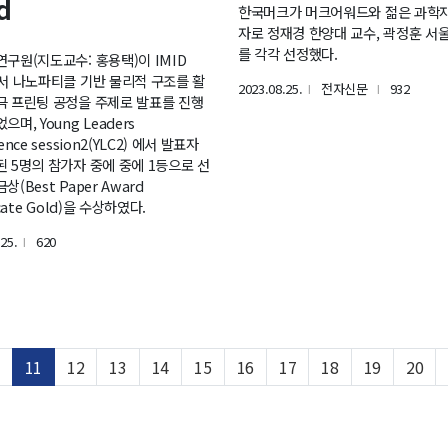
d
한국머크가 머크어워드와 젊은 과학
자로 정재경 한양대 교수, 곽정훈 서
를 각각 선정했다.
연구원(지도교수: 홍용택)이 IMID
에서 나노파티클 기반 물리적 구조를 활
2023.08.25.
전자신문
932
l
l
극 프린팅 공정을 주제로 발표를 진행
으며, Young Leaders
ence session2(YLC2) 에서 발표자
된 5명의 참가자 중에 중에 1등으로 선
상(Best Paper Award
icate Gold)을 수상하였다.
25.
620
l
11
12
13
14
15
16
17
18
19
20