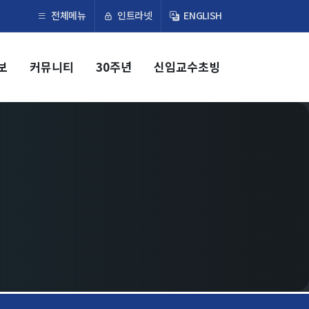
×
인트라넷
전체메뉴
ENGLISH
보
커뮤니티
30주년
신임교수초빙
교육
학부
교과과정
교과목이수규정
대학원
교과과정
교과목이수규정
연합전공 인공지능 반도체공학
연합전공 인공지능
연합전공 지능형 통신
협동과정 인공지능