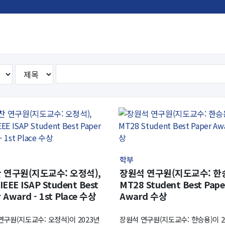
뮤니티
30주년
시
30주년 기념 동영상
사
회고록
업ㆍ진로
학부 비전
학
행사 사진
사
학부장 감사 인사
학생활
타
학부
 연구원(지도교수: 오정석),
장원석 연구원(지도교수: 한승
IEEE ISAP Student Best
MT28 Student Best Pape
 Award - 1st Place 수상
Award 수상
연구원(지도교수: 오정석)이 2023년
장원석 연구원(지도교수: 한승용)이 20