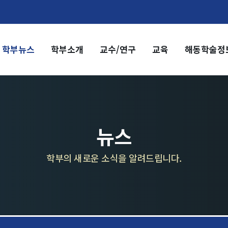
학부뉴스
학부소개
교수/연구
교육
해동학술정
부소개
교수/연구
부장 인사말
교수
전임교수
혁
객원교수
직도
명예교수 및 전직교수
뉴스
역대학부장
시는 길
연구실/연구소
학부의 새로운 소식을 알려드립니다.
연구실
연구소
세미나 영상
e-TEC Talks
전기정보세미나