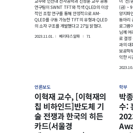
교수와 인천대 전자공학과 진성훈 교수 공동
이 ‘전/
연구팀이 SWNT TFT와 적색 QLED의 이상
(금) ~
적인 조합 연구를 통해 안정적으로 AM-
양지파인
QLED를 구동 가능한 TFT의 유형과 QLED
동아리 
의 소자 구조를 개발했다고 27일 밝혔다.
로그램이
님께 여
2023.11.01.
베리타스알파
71
l
l
로 결정
과의 대
보공학부
익한 시
2023.10.
언론보도
학부
이혁재 교수, [이혁재의
박종
칩 비하인드]반도체 기
수: 
술 전쟁과 한국의 히든
202
카드(서울경
Awa