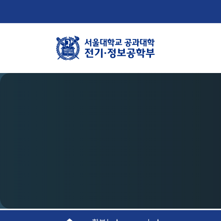
학부뉴스
학
뉴스
학
ECE LIFE
연
조
오